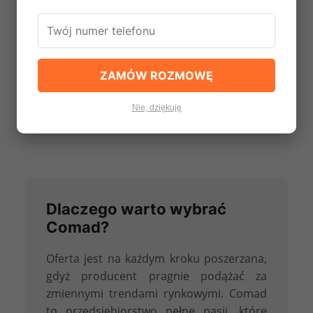
Lustra
🚰
ZAMÓW ROZMOWĘ
Nie, dziękuję
Umywalki Meblowe
Dlaczego warto wybrać
Comad?
Oferta jest na każdym kroku poszerzana,
gdyż producent pragnie podążać za
zmiennymi trendami rynkowymi. Comad
to przedsiębiorstwo pełne pasji, które