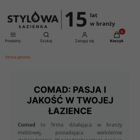
Produkty w 
Otwórz wyszukiwarkę
Produkty
Szukaj
Zaloguj się
Koszyk
Strona główna
COMAD: PASJA I
JAKOŚĆ W TWOJEJ
ŁAZIENCE
Comad
to firma działająca w branży
meblowej, posiadająca wieloletnie