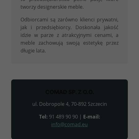
tworzy designerskie meble.
Odbiorcami są zarówno klienci prywatni,
jak i przedsiębiorcy. Doskonała jakość
idzie w parze z atrakcyjnymi cenami, a
meble zachowują swoją estetykę przez
długie lata.
COMAD SP. Z O.O.
ul. Dobropole 4, 70-892 Szczecin
Tel:
91 489 90 90 |
E-mail:
info@comad.eu