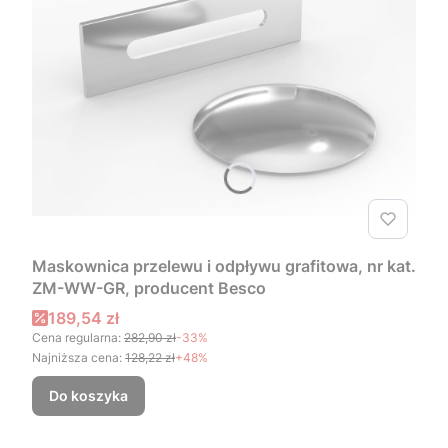
Maskownica przelewu i odpływu grafitowa, nr kat.
ZM-WW-GR, producent Besco
Cena promocyjna
189,54 zł
Cena regularna:
282,90 zł
-33%
Najniższa cena:
128,22 zł
+48%
Do koszyka