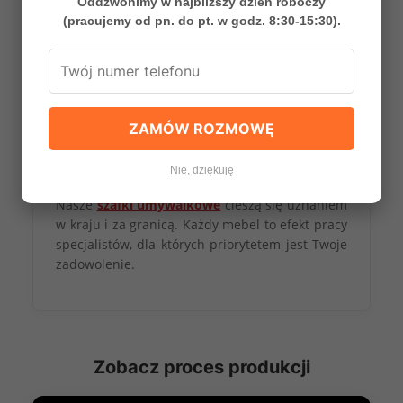
Oddzwonimy w najbliższy dzień roboczy
jakość szerokiemu światu.
(pracujemy od pn. do pt. w godz. 8:30-15:30).
🤝
ZAMÓW ROZMOWĘ
Zaufanie Klientów
Nie, dziękuję
Nasze
szafki umywalkowe
cieszą się uznaniem
w kraju i za granicą. Każdy mebel to efekt pracy
specjalistów, dla których priorytetem jest Twoje
zadowolenie.
Zobacz proces produkcji