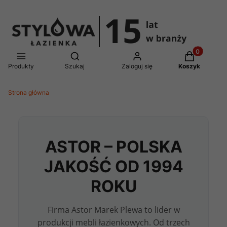
Produkty w 
Otwórz wyszukiwarkę
Produkty
Szukaj
Zaloguj się
Koszyk
Strona główna
ASTOR – POLSKA
JAKOŚĆ OD 1994
ROKU
Firma Astor Marek Plewa to lider w
produkcji mebli łazienkowych. Od trzech