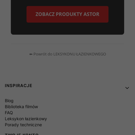
ZOBACZ PRODUKTY ASTOR
⬅ Powrót do LEKSYKONU ŁAZIENKOWEGO
Linki w stopce
INSPIRACJE
Blog
Biblioteka filmów
FAQ
Leksykon łazienkowy
Porady techniczne