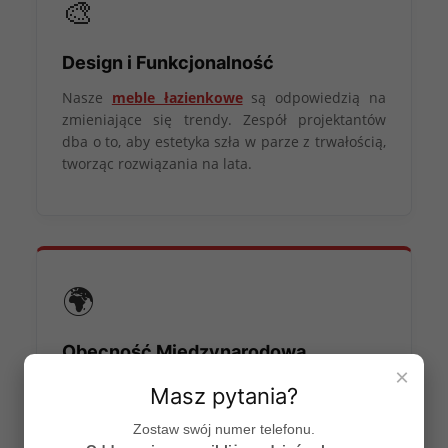
🎨
Design i Funkcjonalność
Nasze
meble łazienkowe
są odpowiedzią na
zmieniające się trendy. Zespół projektantów
dba o to, aby estetyka szła w parze z trwałością,
tworząc rozwiązania na lata.
🌍
Obecność Międzynarodowa
×
Jesteśmy obecni na najważniejszych targach,
Masz pytania?
takich jak
ISH we Frankfurcie
czy
M.O.W.
To
tam czerpiemy inspiracje i prezentujemy polską
Zostaw swój numer telefonu.