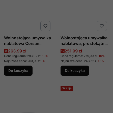
Wolnostojąca umywalka
Wolnostojąca umywalka
nablatowa Corsan
nablatowa, prostokątna
649957 prostokątna
biała 39,5 x 39,5 x 14,5
Cena promocyjna
Cena promocyjna
263,99 zł
251,99 zł
biała 40 x 30 x 16 cm
cm z otworem na
Cena regularna:
293,02 zł
-10%
Cena regularna:
279,00 zł
-10%
baterię, nr kat. 649902 ,
Najniższa cena:
263,99 zł
0%
Najniższa cena:
243,62 zł
+3%
producent Corsan
Do koszyka
Do koszyka
Okazja