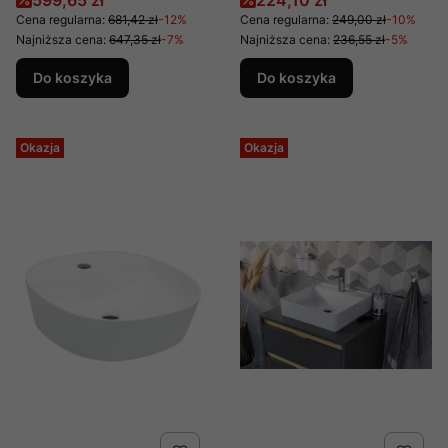
599,65 zł
224,10 zł
CE-39-009
Cena regularna:
681,42 zł
-12%
Cena regularna:
249,00 zł
-10%
Najniższa cena:
647,35 zł
-7%
Najniższa cena:
236,55 zł
-5%
Do koszyka
Do koszyka
Okazja
Okazja