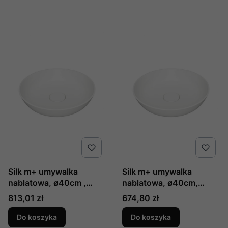
Silk m+ umywalka
Silk m+ umywalka
nablatowa, ø40cm ,
nablatowa, ø40cm,
kolor: biały mat,
kolor: biały połysk,
Cena
Cena
813,01 zł
674,80 zł
producent: omnires, nr
producent: omnires, nr
kat: silkr400bm
kat: silkr400bp
Do koszyka
Do koszyka