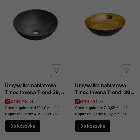
Umywalka nablatowa
Umywalka nablatowa
Tinos Invena Trend 39,5
Tinos Invena Trend, 39,5
cm, Czarny Półmat CE-
cm, Czarno-Złota Połysk
Cena promocyjna
Cena promocyjna
406,98 zł
633,20 zł
43-005
CE-43-027
Cena regularna:
462,48 zł
-12%
Cena regularna:
719,55 zł
-12%
Najniższa cena:
439,36 zł
-7%
Najniższa cena:
683,57 zł
-7%
Do koszyka
Do koszyka