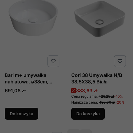
Bari m+ umywalka
Cori 38 Umywalka N/B
nablatowa, ø38cm,
38,5X38,5 Biała
kolor: biały połysk,
Cena
Cena promocyjna
691,06 zł
383,63 zł
producent: omnires, nr
Cena regularna:
426,25 zł
-10%
kat: bariunbp
Najniższa cena:
480,00 zł
-20%
Do koszyka
Do koszyka