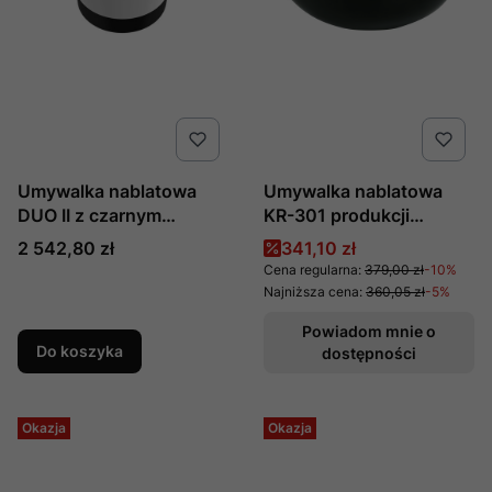
Umywalka nablatowa
Umywalka nablatowa
DUO II z czarnym
KR-301 produkcji
panelem prod. Marmorin
Novoterm Kerra
Cena
Cena promocyjna
2 542,80 zł
341,10 zł
nr kat. :
Cena regularna:
379,00 zł
-10%
P_U_536_03_0380
Najniższa cena:
360,05 zł
-5%
Powiadom mnie o
Do koszyka
dostępności
Okazja
Okazja