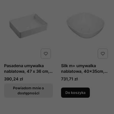
Pasadena umywalka
Silk m+ umywalka
nablatowa, 47 x 36 cm,
nablatowa, 40x35cm,
kolor: biały połysk,
kolor: biały połysk,
Cena
Cena
390,24 zł
731,71 zł
producent: omnires, nr
producent: omnires, nr
kat: pasadena470bp
kat: silk400bp
Powiadom mnie o
Do koszyka
dostępności