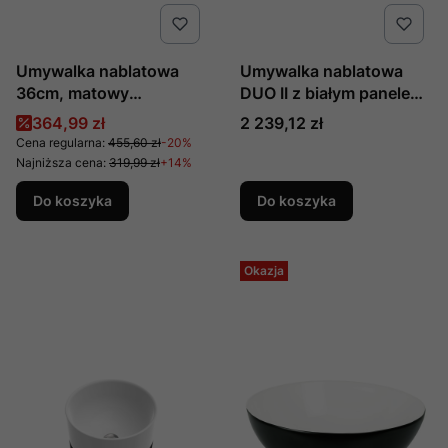
Umywalka nablatowa
Umywalka nablatowa
36cm, matowy
DUO II z białym panelem
cappuccino, nr kat. UN-
prod. Marmorin nr kat. :
Cena promocyjna
Cena
364,99 zł
2 239,12 zł
WIKI-MC , producent
P_U_536_08_0380
Cena regularna:
455,60 zł
-20%
Comad
Najniższa cena:
319,99 zł
+14%
Do koszyka
Do koszyka
Okazja