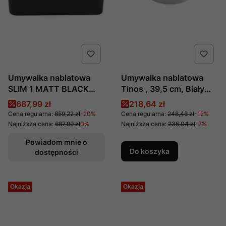
Umywalka nablatowa
Umywalka nablatowa
SLIM 1 MATT BLACK
Tinos , 39,5 cm, Biały
UM- 6276 produkcji
CE-43-011 producent
Cena promocyjna
Cena promocyjna
687,99 zł
218,64 zł
COMAD
Invena
Cena regularna:
859,22 zł
-20%
Cena regularna:
248,46 zł
-12%
Najniższa cena:
687,99 zł
0%
Najniższa cena:
236,04 zł
-7%
Powiadom mnie o
Do koszyka
dostępności
Okazja
Okazja