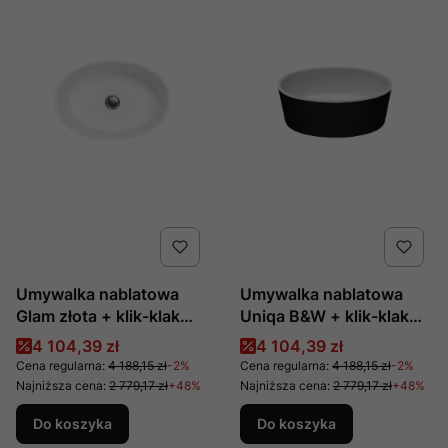
Umywalka nablatowa
Umywalka nablatowa
Glam złota + klik-klak
Uniqa B&W + klik-klak
chrom produkcji Besco
biały produkcji Besco
Cena promocyjna
Cena promocyjna
4 104,39 zł
4 104,39 zł
Cena regularna:
4 188,15 zł
-2%
Cena regularna:
4 188,15 zł
-2%
Najniższa cena:
2 779,17 zł
+48%
Najniższa cena:
2 779,17 zł
+48%
Do koszyka
Do koszyka