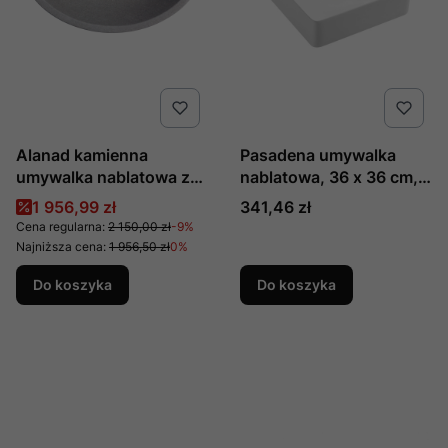
Alanad kamienna
Pasadena umywalka
umywalka nablatowa z
nablatowa, 36 x 36 cm,
szarego marmuru
kolor: biały połysk,
Cena promocyjna
Cena
1 956,99 zł
341,46 zł
KELUD KUN-001SZ
producent: omnires, nr
Cena regularna:
2 150,00 zł
-9%
kat: pasadena360bp
Najniższa cena:
1 956,50 zł
0%
Do koszyka
Do koszyka