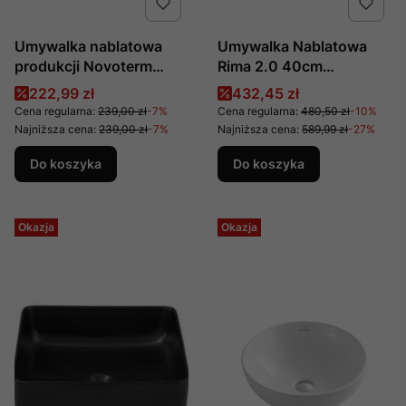
Umywalka nablatowa
Umywalka Nablatowa
produkcji Novoterm
Rima 2.0 40cm
Kerra KR 850
Ceex.4901.400.Wh
Cena promocyjna
Cena promocyjna
222,99 zł
432,45 zł
Cena regularna:
239,00 zł
-7%
Cena regularna:
480,50 zł
-10%
Najniższa cena:
239,00 zł
-7%
Najniższa cena:
589,99 zł
-27%
Do koszyka
Do koszyka
Okazja
Okazja