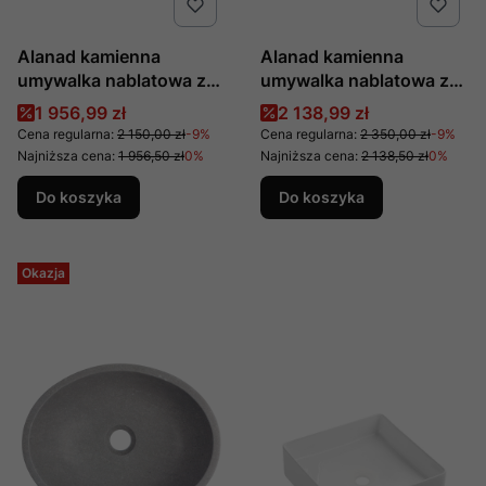
Alanad kamienna
Alanad kamienna
umywalka nablatowa z
umywalka nablatowa z
czarnego granitu APO
szarego marmuru APO
Cena promocyjna
Cena promocyjna
1 956,99 zł
2 138,99 zł
KUN-006CZ
KUN-006SZ
Cena regularna:
2 150,00 zł
-9%
Cena regularna:
2 350,00 zł
-9%
Najniższa cena:
1 956,50 zł
0%
Najniższa cena:
2 138,50 zł
0%
Do koszyka
Do koszyka
Okazja