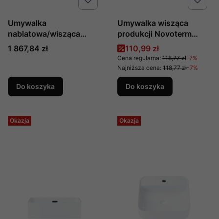
Umywalka
Umywalka wisząca
nablatowa/wisząca
produkcji Novoterm
TANTIUM I prod.
Kerra Sylvia 14
Cena
Cena promocyjna
1 867,84 zł
110,99 zł
Marmorin nr kat. :
Cena regularna:
118,77 zł
-7%
P_U_532_03_0282
Najniższa cena:
118,77 zł
-7%
Do koszyka
Do koszyka
Okazja
Okazja