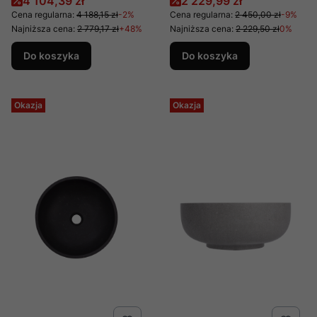
Cena promocyjna
Cena promocyjna
4 104,39 zł
2 229,99 zł
UMD-U-NBW
KUN-006BI
Cena regularna:
4 188,15 zł
-2%
Cena regularna:
2 450,00 zł
-9%
Najniższa cena:
2 779,17 zł
+48%
Najniższa cena:
2 229,50 zł
0%
Do koszyka
Do koszyka
Okazja
Okazja