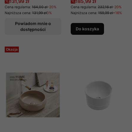
Cena promocyjna
Cena promocyjna
131,99 zł
185,99 zł
producent Comad
Cena regularna:
164,00 zł
-20%
Cena regularna:
232,16 zł
-20%
Najniższa cena:
131,99 zł
0%
Najniższa cena:
159,99 zł
+16%
Powiadom mnie o
Do koszyka
dostępności
Okazja