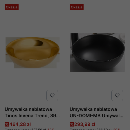
Okazja
Okazja
Umywalka nablatowa
Umywalka nablatowa
Tinos Invena Trend, 39,5
UN-DOMI-MB Umywalka
cm,Czarno-Złota Połysk
- Czarny Mat Comad
Cena promocyjna
Cena promocyjna
464,28 zł
293,99 zł
CE-43-009
Cena regularna:
527,59 zł
-12%
Cena regularna:
366,59 zł
-20%