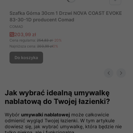
Szafka Górna 30cm 1 Drzwi NOVA COAST EVOKE
83-30-1D producent Comad
PRODUCENT
COMAD
Cena promocyjna
203,99 zł
Cena regularna:
254,83 zł
-20%
Najniższa cena:
203,99 zł
0%
Do koszyka
Jak wybrać idealną umywalkę
nablatową do Twojej łazienki?
Wybór
umywalki nablatowej
może całkowicie
odmienić wygląd Twojej łazienki. W tym artykule
dowiesz się, jak wybrać umywalkę, która będzie nie
tylko piękna, ale i funkcjonalna.