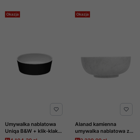
Okazja
Okazja
Umywalka nablatowa
Alanad kamienna
Uniqa B&W + klik-klak
umywalka nablatowa z
chrom produkcji Besco
białego marmuru APO