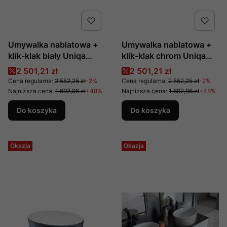
Umywalka nablatowa +
Umywalka nablatowa +
klik-klak biały Uniqa
klik-klak chrom Uniqa
produkcji Besco
produkcji Besco
Cena promocyjna
Cena promocyjna
2 501,21 zł
2 501,21 zł
Cena regularna:
2 552,25 zł
-2%
Cena regularna:
2 552,25 zł
-2%
Najniższa cena:
1 692,96 zł
+48%
Najniższa cena:
1 692,96 zł
+48%
Do koszyka
Do koszyka
Okazja
Okazja