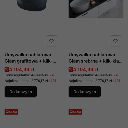
Umywalka nablatowa
Umywalka nablatowa
Glam grafitowa + klik-
Glam srebrna + klik-klak
klak biały produkcji
chrom produkcji Besco
Cena promocyjna
Cena promocyjna
4 104,39 zł
4 104,39 zł
Besco
Cena regularna:
4 188,15 zł
-2%
Cena regularna:
4 188,15 zł
-2%
Najniższa cena:
2 779,17 zł
+48%
Najniższa cena:
2 779,17 zł
+48%
Do koszyka
Do koszyka
Okazja
Okazja