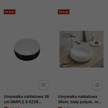
Okazja
Okazja
Umywalka nablatowa 36
Umywalka nablatowa
cm SIMPLE 8 6259
36cm, biały połysk, nr
produkcji COMAD
kat. UN-WIKI-SW ,