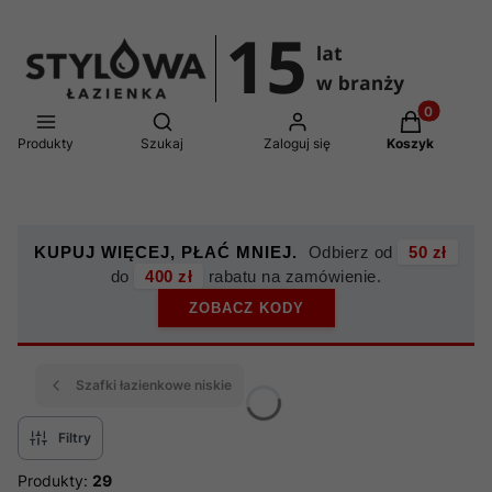
Produkty w 
Otwórz wyszukiwarkę
Produkty
Szukaj
Zaloguj się
Koszyk
KUPUJ WIĘCEJ, PŁAĆ MNIEJ.
Odbierz od
50 zł
do
400 zł
rabatu na zamówienie.
ZOBACZ KODY
Szafki łazienkowe niskie
Filtry
Produkty:
29