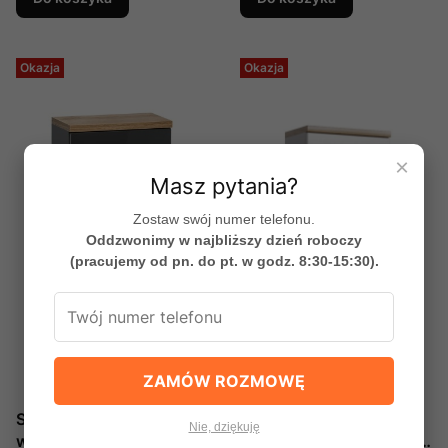
Okazja
Okazja
×
Masz pytania?
Zostaw swój numer telefonu.
Oddzwonimy w najbliższy dzień roboczy
(pracujemy od pn. do pt. w godz. 8:30-15:30).
ZAMÓW ROZMOWĘ
Szafka do łazienki
Szafka do łazienki
Nie, dziękuję
wisząca Bali Grey 830
wisząca Bali White 830