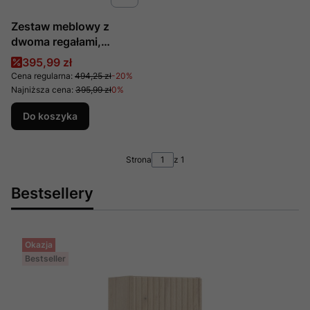
Zestaw meblowy z
dwoma regałami,
producent Comad, nr
Cena promocyjna
395,99 zł
kat: SET-DC UR URSM
Cena regularna:
494,25 zł
-20%
Najniższa cena:
395,99 zł
0%
Do koszyka
Strona
z 1
Bestsellery
Okazja
Bestseller