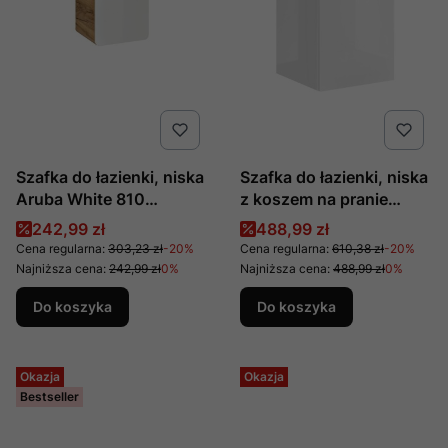
Szafka do łazienki, niska
Szafka do łazienki, niska
Aruba White 810
z koszem na pranie
produkcji COMAD
Capri White 811B
Cena promocyjna
Cena promocyjna
242,99 zł
488,99 zł
produkcji COMAD
Cena regularna:
303,23 zł
-20%
Cena regularna:
610,38 zł
-20%
Najniższa cena:
242,99 zł
0%
Najniższa cena:
488,99 zł
0%
Do koszyka
Do koszyka
Okazja
Okazja
Bestseller