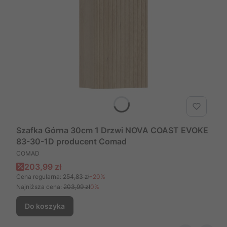
Szafka Górna 30cm 1 Drzwi NOVA COAST EVOKE
83-30-1D producent Comad
PRODUCENT
COMAD
Cena promocyjna
203,99 zł
Cena regularna:
254,83 zł
-20%
Najniższa cena:
203,99 zł
0%
Do koszyka