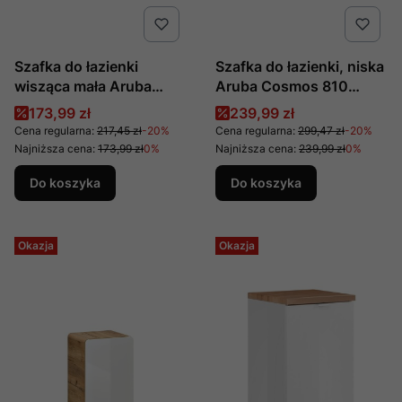
Szafka do łazienki
Szafka do łazienki, niska
wisząca mała Aruba
Aruba Cosmos 810
Craft 831 produkcji
produkcji COMAD
Cena promocyjna
Cena promocyjna
173,99 zł
239,99 zł
COMAD
Cena regularna:
217,45 zł
-20%
Cena regularna:
299,47 zł
-20%
Najniższa cena:
173,99 zł
0%
Najniższa cena:
239,99 zł
0%
Do koszyka
Do koszyka
Okazja
Okazja