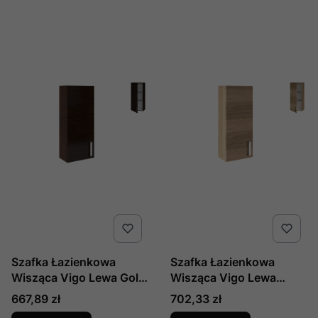
Szafka Łazienkowa
Szafka Łazienkowa
Wisząca Vigo Lewa Gold
Wisząca Vigo Lewa
Venge
Sonoma Eiche Natur
Cena
Cena
667,89 zł
702,33 zł