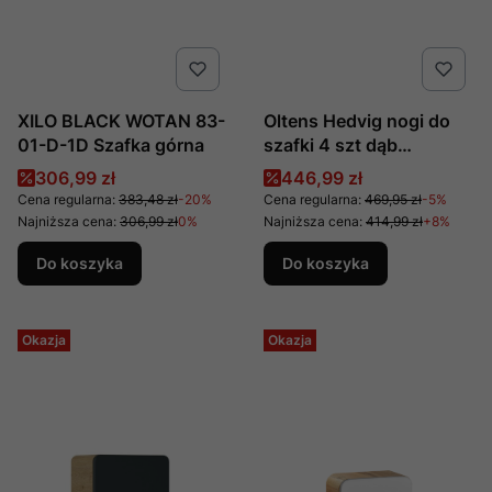
XILO BLACK WOTAN 83-
Oltens Hedvig nogi do
01-D-1D Szafka górna
szafki 4 szt dąb
naturalny 69001060
Cena promocyjna
Cena promocyjna
306,99 zł
446,99 zł
Cena regularna:
383,48 zł
-20%
Cena regularna:
469,95 zł
-5%
Najniższa cena:
306,99 zł
0%
Najniższa cena:
414,99 zł
+8%
Do koszyka
Do koszyka
Okazja
Okazja