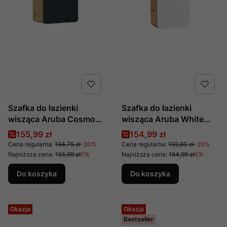
Szafka do łazienki
Szafka do łazienki
wisząca Aruba Cosmos
wisząca Aruba White
831 produkcji COMAD
831 produkcji COMAD
Cena promocyjna
Cena promocyjna
155,99 zł
154,99 zł
Cena regularna:
194,75 zł
-20%
Cena regularna:
192,60 zł
-20%
Najniższa cena:
155,99 zł
0%
Najniższa cena:
154,99 zł
0%
Do koszyka
Do koszyka
Okazja
Okazja
Bestseller