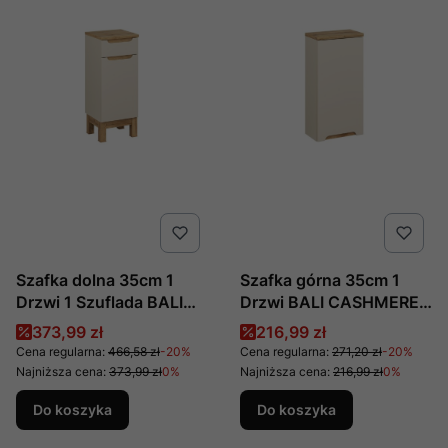
Szafka dolna 35cm 1
Szafka górna 35cm 1
Drzwi 1 Szuflada BALI
Drzwi BALI CASHMERE
CASHMERE 81-35-1D1S
83-35-1D Comad
Cena promocyjna
Cena promocyjna
373,99 zł
216,99 zł
Comad
Cena regularna:
466,58 zł
-20%
Cena regularna:
271,20 zł
-20%
Najniższa cena:
373,99 zł
0%
Najniższa cena:
216,99 zł
0%
Do koszyka
Do koszyka