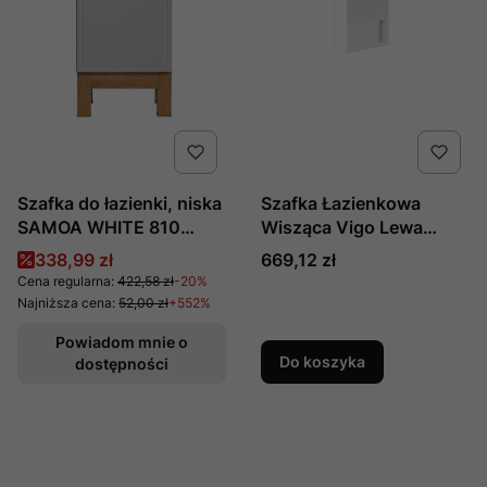
Szafka do łazienki, niska
Szafka Łazienkowa
SAMOA WHITE 810
Wisząca Vigo Lewa
produkcji Comad
Arctic White
Cena promocyjna
Cena
338,99 zł
669,12 zł
Cena regularna:
422,58 zł
-20%
Najniższa cena:
52,00 zł
+552%
Powiadom mnie o
Do koszyka
dostępności