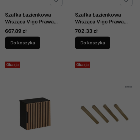
Szafka Łazienkowa
Szafka Łazienkowa
Wisząca Vigo Prawa
Wisząca Vigo Prawa
Gold Venge
Sonoma Eiche Natur
Cena
Cena
667,89 zł
702,33 zł
Do koszyka
Do koszyka
Okazja
Okazja