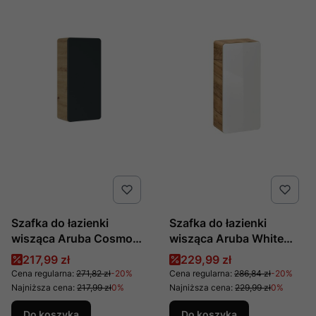
Szafka do łazienki
Szafka do łazienki
wisząca Aruba Cosmos
wisząca Aruba White
830 produkcji COMAD
830 produkcji COMAD
Cena promocyjna
Cena promocyjna
217,99 zł
229,99 zł
Cena regularna:
271,82 zł
-20%
Cena regularna:
286,84 zł
-20%
Najniższa cena:
217,99 zł
0%
Najniższa cena:
229,99 zł
0%
Do koszyka
Do koszyka