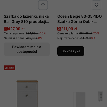
Szafka do łazienki, niska
Ocean Beige 83-35-1DQ
Bali Grey 810 produkcji
Szafka Górna Qubik
COMAD
35x35 cm 1 Drzwi
Cena promocyjna
Cena promocyjna
427,99 zł
211,99 zł
Comad
Cena regularna:
534,96 zł
-20%
Cena regularna:
264,68 zł
-20%
Najniższa cena:
427,99 zł
0%
Najniższa cena:
211,99 zł
0%
Powiadom mnie o
Do koszyka
dostępności
Okazja