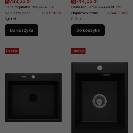
Cena promocyjna
Cena promocyjna
783,22 zł
744,02 zł
(1)
Cena regularna:
799,20 zł
-2%
Cena regularna:
759,20 zł
-2%
Najniższa cena:
+7832100%
Najniższa cena:
+7440100%
0,01 zł
0,01 zł
Do koszyka
Do koszyka
Okazja
Okazja