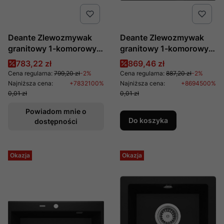
Deante Zlewozmywak
Deante Zlewozmywak
granitowy 1-komorowy
granitowy 1-komorowy
Andante ZQN G103
Eridan ZQE G104
Cena promocyjna
Cena promocyjna
783,22 zł
869,46 zł
Cena regularna:
799,20 zł
-2%
Cena regularna:
887,20 zł
-2%
Najniższa cena:
+7832100%
Najniższa cena:
+8694500%
0,01 zł
0,01 zł
Powiadom mnie o
Do koszyka
dostępności
Okazja
Okazja