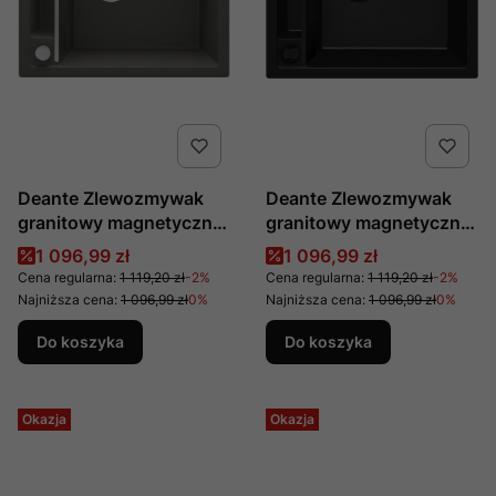
Deante Zlewozmywak
Deante Zlewozmywak
granitowy magnetyczny
granitowy magnetyczny
1-komorowy Magnetic
1-komorowy Magnetic
Cena promocyjna
Cena promocyjna
1 096,99 zł
1 096,99 zł
antracyt metalik ZRM
Nero ZRM N103
Cena regularna:
1 119,20 zł
-2%
Cena regularna:
1 119,20 zł
-2%
T103
Najniższa cena:
1 096,99 zł
0%
Najniższa cena:
1 096,99 zł
0%
Do koszyka
Do koszyka
Okazja
Okazja