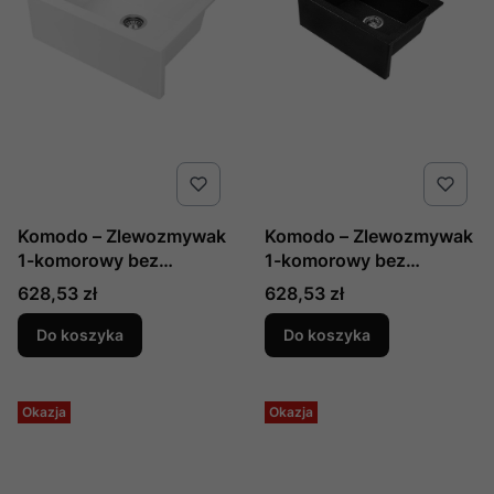
Komodo – Zlewozmywak
Komodo – Zlewozmywak
1-komorowy bez
1-komorowy bez
ociekacza 490 x 630
ociekacza SBK 710T
Cena
Cena
628,53 zł
628,53 zł
mm SBK 610T Laveo
Laveo
Do koszyka
Do koszyka
Okazja
Okazja