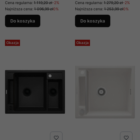
ociekaczem Magnetic
Nero ZRM N503
Cena regularna:
1 119,20 zł
-2%
Cena regularna:
1 279,20 zł
-2%
Nero ZRM N11A
Najniższa cena:
1 096,99 zł
0%
Najniższa cena:
1 253,99 zł
0%
Do koszyka
Do koszyka
Okazja
Okazja