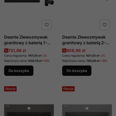
Deante Zlewozmywak
Deante Zlewozmywak
granitowy z baterią 1-
granitowy z baterią 2-
komorowy Zorba
komorowy Zorba
Cena promocyjna
Cena promocyjna
751,86 zł
908,66 zł
ZQZA2103
ZQZA2203
Cena regularna:
767,20 zł
-2%
Cena regularna:
927,20 zł
-2%
Najniższa cena:
636,78 zł
+18%
Najniższa cena:
769,58 zł
+18%
Do koszyka
Do koszyka
Okazja
Okazja