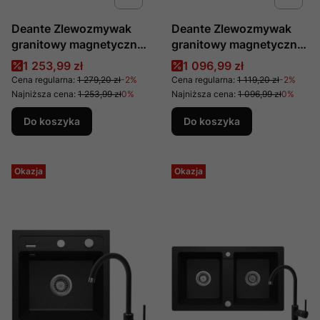
Deante Zlewozmywak
Deante Zlewozmywak
granitowy magnetyczny
granitowy magnetyczny
1.5-komorowy Magnetic
Alabaster 1-komorowy
Cena promocyjna
Cena promocyjna
1 253,99 zł
1 096,99 zł
ZRM G503
Magnetic ZRM A103
Cena regularna:
1 279,20 zł
-2%
Cena regularna:
1 119,20 zł
-2%
Najniższa cena:
1 253,99 zł
0%
Najniższa cena:
1 096,99 zł
0%
Do koszyka
Do koszyka
Okazja
Okazja