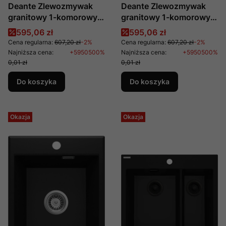
Deante Zlewozmywak
Deante Zlewozmywak
granitowy 1-komorowy
granitowy 1-komorowy
Zorba Nero ZQZ N103
Zorba ZQZ G103
Cena promocyjna
Cena promocyjna
595,06 zł
595,06 zł
Cena regularna:
607,20 zł
-2%
Cena regularna:
607,20 zł
-2%
Najniższa cena:
+5950500%
Najniższa cena:
+5950500%
0,01 zł
0,01 zł
Do koszyka
Do koszyka
Okazja
Okazja