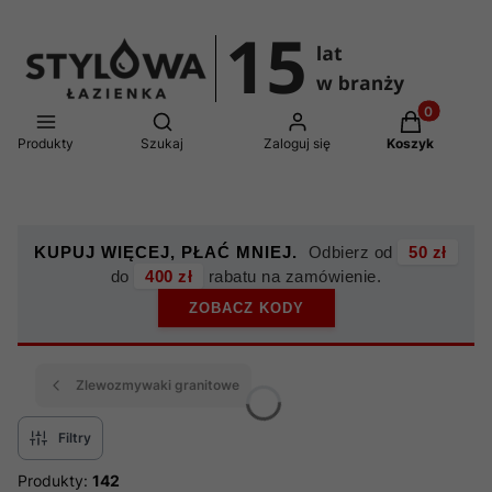
Produkty w 
Otwórz wyszukiwarkę
Produkty
Szukaj
Zaloguj się
Koszyk
KUPUJ WIĘCEJ, PŁAĆ MNIEJ.
Odbierz od
50 zł
do
400 zł
rabatu na zamówienie.
ZOBACZ KODY
Zlewozmywaki granitowe
Filtry
Produkty:
142