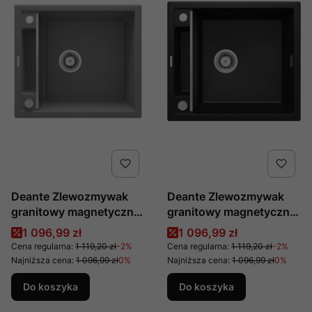
Deante Zlewozmywak
Deante Zlewozmywak
granitowy magnetyczny
granitowy magnetyczny
1-komorowy Magnetic
1-komorowy Magnetic
Cena promocyjna
Cena promocyjna
1 096,99 zł
1 096,99 zł
szary metalik ZRM S103
ZRM G103
Cena regularna:
1 119,20 zł
-2%
Cena regularna:
1 119,20 zł
-2%
Najniższa cena:
1 096,99 zł
0%
Najniższa cena:
1 096,99 zł
0%
Do koszyka
Do koszyka