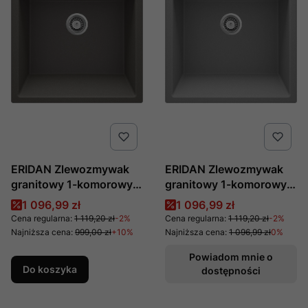
ERIDAN Zlewozmywak
ERIDAN Zlewozmywak
granitowy 1-komorowy -
granitowy 1-komorowy,
600x610x214 mm,
produkcji Deante, nr kat.
Cena promocyjna
Cena promocyjna
1 096,99 zł
1 096,99 zł
producent: Deante, nr
ZQE_S10K
Cena regularna:
1 119,20 zł
-2%
Cena regularna:
1 119,20 zł
-2%
katalogowy: ZQE_T10K
Najniższa cena:
999,00 zł
+10%
Najniższa cena:
1 096,99 zł
0%
Powiadom mnie o
Do koszyka
dostępności