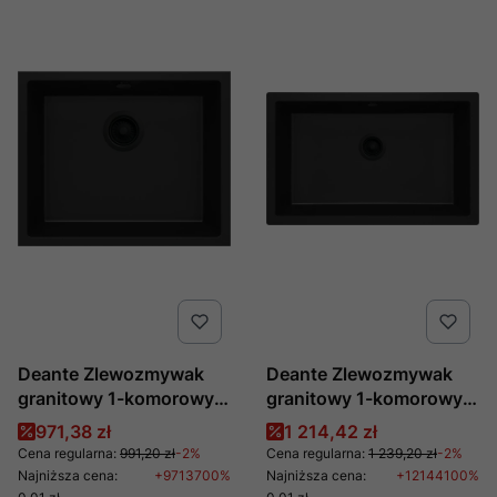
Deante Zlewozmywak
Deante Zlewozmywak
granitowy 1-komorowy
granitowy 1-komorowy
podwieszany i
podwieszany i
Cena promocyjna
Cena promocyjna
971,38 zł
1 214,42 zł
wpuszczany Corda ZQA
wpuszczany Corda ZQA
Cena regularna:
991,20 zł
-2%
Cena regularna:
1 239,20 zł
-2%
N10C
N10D
Najniższa cena:
+9713700%
Najniższa cena:
+12144100%