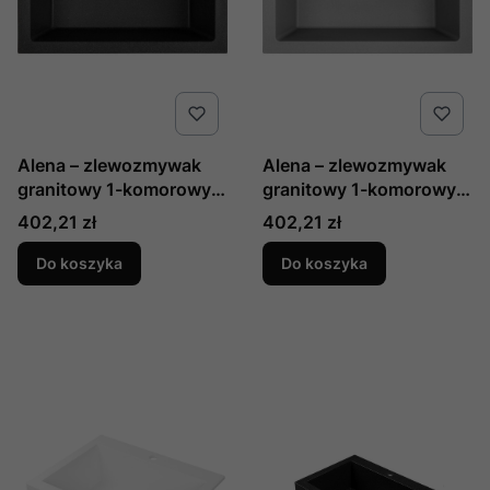
Alena – zlewozmywak
Alena – zlewozmywak
granitowy 1-komorowy
granitowy 1-komorowy
czarny SBA 710T Laveo
szary SBA 510T Laveo
Cena
Cena
402,21 zł
402,21 zł
Do koszyka
Do koszyka