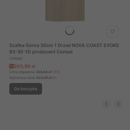
Szafka Górna 30cm 1 Drzwi NOVA COAST EVOKE
83-30-1D producent Comad
PRODUCENT
COMAD
Cena promocyjna
203,99 zł
Cena regularna:
254,83 zł
-20%
Najniższa cena:
203,99 zł
0%
Do koszyka