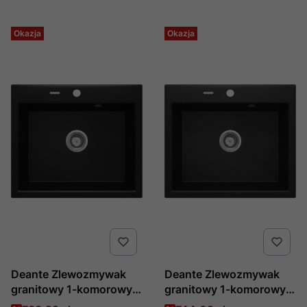
Okazja
Okazja
Deante Zlewozmywak
Deante Zlewozmywak
granitowy 1-komorowy
granitowy 1-komorowy
Andante Nero ZQN N103
Andante ZQN 2103