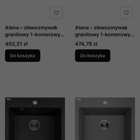
Alena – zlewozmywak
Alena – zlewozmywak
granitowy 1-komorowy
granitowy 1-komorowy
beżowy SBA 410T Laveo
biały SBA 610T Laveo
Cena
Cena
402,21 zł
474,78 zł
Do koszyka
Do koszyka