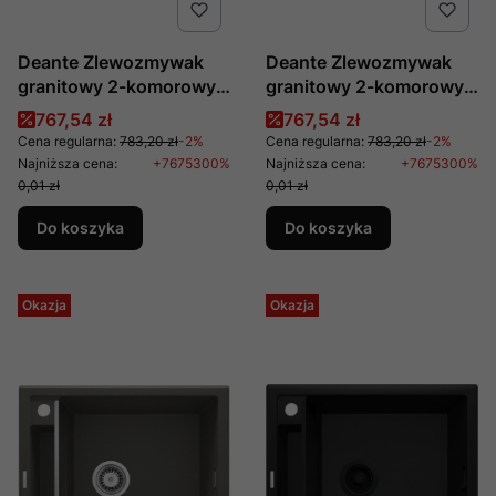
Deante Zlewozmywak
Deante Zlewozmywak
granitowy 2-komorowy
granitowy 2-komorowy
Zorba Nero ZQZ N203
Zorba ZQZ G203
Cena promocyjna
Cena promocyjna
767,54 zł
767,54 zł
Cena regularna:
783,20 zł
-2%
Cena regularna:
783,20 zł
-2%
Najniższa cena:
+7675300%
Najniższa cena:
+7675300%
0,01 zł
0,01 zł
Do koszyka
Do koszyka
Okazja
Okazja