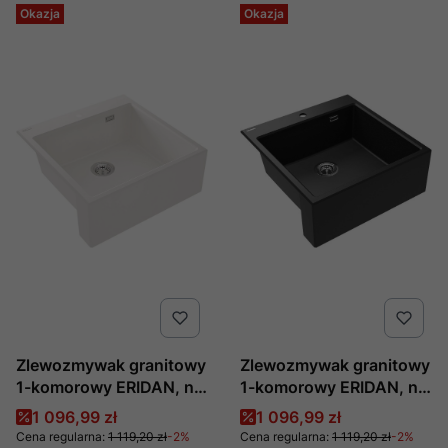
Okazja
Okazja
Zlewozmywak granitowy
Zlewozmywak granitowy
1-komorowy ERIDAN, nr
1-komorowy ERIDAN, nr
kat. ZQE_A10K,
kat. ZQE_G10K,
Cena promocyjna
Cena promocyjna
1 096,99 zł
1 096,99 zł
producent Deante
producent Deante
Cena regularna:
1 119,20 zł
-2%
Cena regularna:
1 119,20 zł
-2%