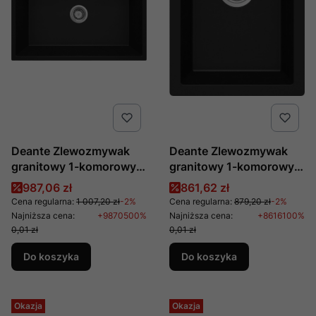
Deante Zlewozmywak
Deante Zlewozmywak
granitowy 1-komorowy
granitowy 1-komorowy
Eridan ZQE N103
podwieszany i
Cena promocyjna
Cena promocyjna
987,06 zł
861,62 zł
wpuszczany Corda ZQA
Cena regularna:
1 007,20 zł
-2%
Cena regularna:
879,20 zł
-2%
N10B
Najniższa cena:
+9870500%
Najniższa cena:
+8616100%
0,01 zł
0,01 zł
Do koszyka
Do koszyka
Okazja
Okazja