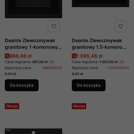
Deante Zlewozmywak
Deante Zlewozmywak
granitowy 1-komorowy
granitowy 1.5-komorowy
ZQE N104
Eridan Nero ZQE N503
Cena promocyjna
Cena promocyjna
869,46 zł
1 065,46 zł
Cena regularna:
887,20 zł
-2%
Cena regularna:
1 087,20 zł
-2%
Najniższa cena:
+8694500%
Najniższa cena:
+10654500%
0,01 zł
0,01 zł
Do koszyka
Do koszyka
Okazja
Okazja