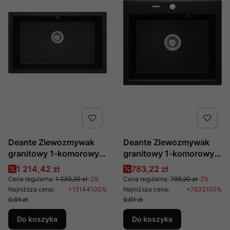
Deante Zlewozmywak
Deante Zlewozmywak
granitowy 1-komorowy
granitowy 1-komorowy
podwieszany i
Andante Nero ZQN N103
Cena promocyjna
Cena promocyjna
1 214,42 zł
783,22 zł
wpuszczany Corda ZQA
Cena regularna:
1 239,20 zł
-2%
Cena regularna:
799,20 zł
-2%
G10D
Najniższa cena:
+12144100%
Najniższa cena:
+7832100%
0,01 zł
0,01 zł
Do koszyka
Do koszyka