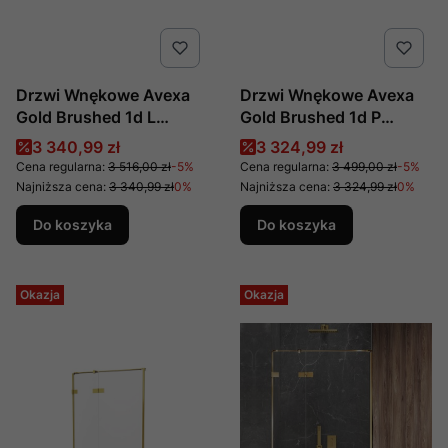
Drzwi Wnękowe Avexa
Drzwi Wnękowe Avexa
Gold Brushed 1d L
Gold Brushed 1d P
90x200 Czyste 6mm
100x200 Czyste 6mm
Cena promocyjna
Cena promocyjna
3 340,99 zł
3 324,99 zł
Active Shield 2.0 ,
Active Shield 2.0 ,
Cena regularna:
3 516,00 zł
-5%
Cena regularna:
3 499,00 zł
-5%
Producent: New Trendy,
Producent: New Trendy,
Najniższa cena:
3 340,99 zł
0%
Najniższa cena:
3 324,99 zł
0%
Numer Kat: Exk-1716
Numer Kat: Exk-1719
Do koszyka
Do koszyka
Okazja
Okazja