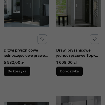
Drzwi prysznicowe
Drzwi prysznicowe
jednoczęściowe prawe
jednoczęściowe Top-
ze ścianką stałą w linii
Line produkcji SanSwiss
Cena
Cena
5 532,00 zł
1 608,00 zł
Pur produkcji SanSwiss
TOPP07000107
PU31DSM21007
Do koszyka
Do koszyka