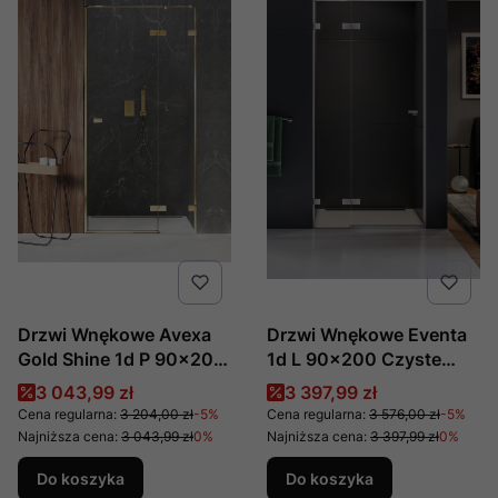
Drzwi Wnękowe Avexa
Drzwi Wnękowe Eventa
Gold Shine 1d P 90x200
1d L 90x200 Czyste
Czyste 6mm Active
8mm Active Shield 2.0 ,
Cena promocyjna
Cena promocyjna
3 043,99 zł
3 397,99 zł
Shield 2.0 , Producent:
Producent: New Trendy,
Cena regularna:
3 204,00 zł
-5%
Cena regularna:
3 576,00 zł
-5%
New Trendy, Numer Kat:
Numer Kat: Exk-0130
Najniższa cena:
3 043,99 zł
0%
Najniższa cena:
3 397,99 zł
0%
Exk-1633
Do koszyka
Do koszyka