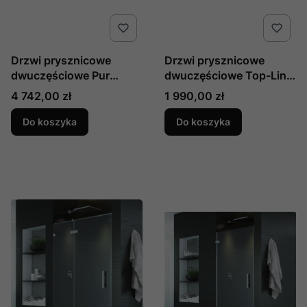
Drzwi prysznicowe
Drzwi prysznicowe
dwuczęściowe Pur
dwuczęściowe Top-Line
produkcji SanSwiss
produkcji SanSwiss
Cena
Cena
4 742,00 zł
1 990,00 zł
PUR2SM11007
TOPP207000107
Do koszyka
Do koszyka