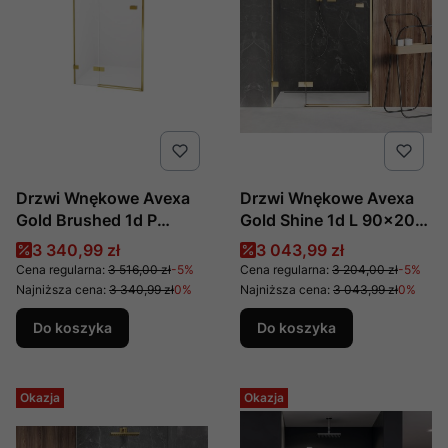
Drzwi Wnękowe Avexa
Drzwi Wnękowe Avexa
Gold Brushed 1d P
Gold Shine 1d L 90x200
90x200 Czyste 6mm
Czyste 6mm Active
Cena promocyjna
Cena promocyjna
3 340,99 zł
3 043,99 zł
Active Shield 2.0 ,
Shield 2.0 , Producent:
Cena regularna:
3 516,00 zł
-5%
Cena regularna:
3 204,00 zł
-5%
Producent: New Trendy,
New Trendy, Numer Kat:
Najniższa cena:
3 340,99 zł
0%
Najniższa cena:
3 043,99 zł
0%
Numer Kat: Exk-1717
Exk-1632
Do koszyka
Do koszyka
Okazja
Okazja