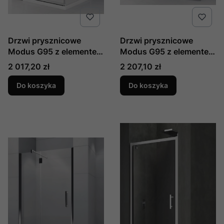
Drzwi prysznicowe
Drzwi prysznicowe
Modus G95 z elementem
Modus G95 z elementem
stałym do ścianki
stałym do wnęki 95 cm
Cena
Cena
2 017,20 zł
2 207,10 zł
bocznej 95 cm produkcji
produkcji Novellini
Novellini MODUSGF95L-
MODUSG95L-D-1K
Do koszyka
Do koszyka
S-1K lewe
prawe