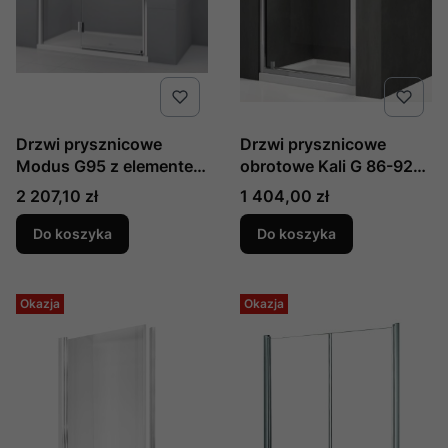
Drzwi prysznicowe
Drzwi prysznicowe
Modus G95 z elementem
obrotowe Kali G 86-92
stałym do wnęki 95 cm
cm produkcji Novellini
Cena
Cena
2 207,10 zł
1 404,00 zł
produkcji Novellini
KALIG86-1B
MODUSG95L-S-1K lewe
Do koszyka
Do koszyka
Okazja
Okazja