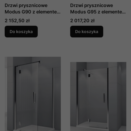
Drzwi prysznicowe
Drzwi prysznicowe
Modus G90 z elementem
Modus G95 z elementem
stałym do wnęki 90 cm
stałym do ścianki
Cena
Cena
2 152,50 zł
2 017,20 zł
produkcji Novellini
bocznej 95 cm produkcji
MODUSG90L-S-1K lewe
Novellini MODUSGF95L-
Do koszyka
Do koszyka
D-1K prawe