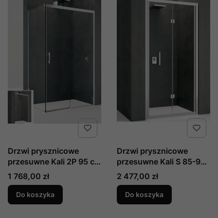
Drzwi prysznicowe
Drzwi prysznicowe
przesuwne Kali 2P 95 cm
przesuwne Kali S 85-91
produkcji Novellini
cm produkcji Novellini
Cena
Cena
1 768,00 zł
2 477,00 zł
KALI2P94-1B
KALIS85-1B
Do koszyka
Do koszyka