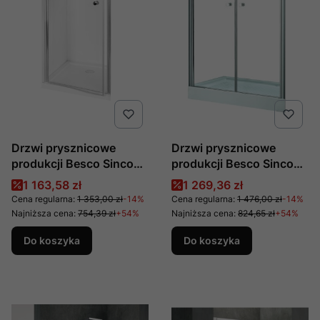
Drzwi prysznicowe
Drzwi prysznicowe
produkcji Besco Sinco
produkcji Besco Sinco
90
Due 90
Cena promocyjna
Cena promocyjna
1 163,58 zł
1 269,36 zł
Cena regularna:
1 353,00 zł
-14%
Cena regularna:
1 476,00 zł
-14%
Najniższa cena:
754,39 zł
+54%
Najniższa cena:
824,65 zł
+54%
Do koszyka
Do koszyka