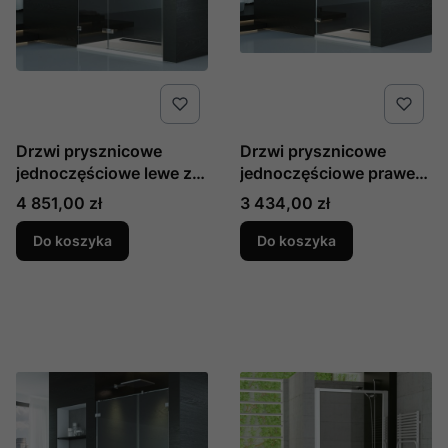
Drzwi prysznicowe
Drzwi prysznicowe
jednoczęściowe lewe ze
jednoczęściowe prawe
ścianką stałą w linii Pur
Pur produkcji SanSwiss
Cena
Cena
4 851,00 zł
3 434,00 zł
produkcji SanSwiss
PUR1DSM11007
PU13GSM11007
Do koszyka
Do koszyka