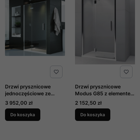
Drzwi prysznicowe
Drzwi prysznicowe
jednoczęściowe ze
Modus G85 z elementem
ścianką stałą w linii z
stałym do wnęki 85 cm
Cena
Cena
3 952,00 zł
2 152,50 zł
lewym profilem
produkcji Novellini
przyściennym Pur
MODUSG85L-D-1K
Do koszyka
Do koszyka
produkcji SanSwiss
prawe
PU13PG0901007