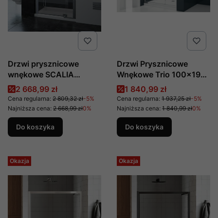
Drzwi prysznicowe
Drzwi Prysznicowe
wnękowe SCALIA
Wnękowe Trio 100x190
produkcji New Trendy
Cm Produkcji New
Cena promocyjna
Cena promocyjna
2 668,99 zł
1 840,99 zł
90x200
Trendy D-0188a - Ntk
Cena regularna:
2 809,32 zł
-5%
Cena regularna:
1 937,25 zł
-5%
Najniższa cena:
2 668,99 zł
0%
Najniższa cena:
1 840,99 zł
0%
Do koszyka
Do koszyka
Okazja
Okazja