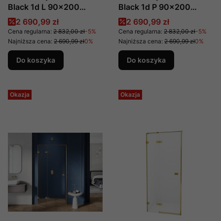
Black 1d L 90x200
Black 1d P 90x200
Czyste 6mm Active
Czyste 6mm Active
Cena promocyjna
Cena promocyjna
2 690,99 zł
2 690,99 zł
Shield 2.0 , Producent:
Shield 2.0 , Producent:
Cena regularna:
2 832,00 zł
-5%
Cena regularna:
2 832,00 zł
-5%
New Trendy, Numer Kat:
New Trendy, Numer Kat:
Najniższa cena:
2 690,99 zł
0%
Najniższa cena:
2 690,99 zł
0%
Exk-1548
Exk-1549
Do koszyka
Do koszyka
Okazja
Okazja