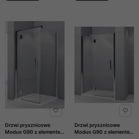
D-1K prawe
Drzwi prysznicowe
Drzwi prysznicowe
Modus G90 z elementem
Modus G90 z elementem
stałym do ścianki
stałym do wnęki 90 cm