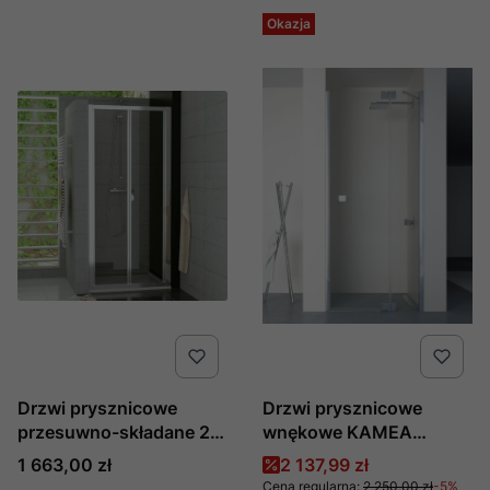
Okazja
Drzwi prysznicowe
Drzwi prysznicowe
przesuwno-składane 2-
wnękowe KAMEA
częściowe Top-Line
produkcji New Trendy
Cena
Cena promocyjna
1 663,00 zł
2 137,99 zł
produkcji SanSwiss
90x200 - P
Cena regularna:
2 250,00 zł
-5%