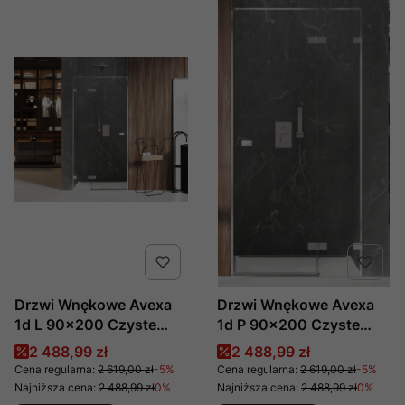
Drzwi Wnękowe Avexa
Drzwi Wnękowe Avexa
1d L 90x200 Czyste
1d P 90x200 Czyste
6mm Active Shield 2.0 ,
6mm Active Shield 2.0 ,
Cena promocyjna
Cena promocyjna
2 488,99 zł
2 488,99 zł
Producent: New Trendy,
Producent: New Trendy,
Cena regularna:
2 619,00 zł
-5%
Cena regularna:
2 619,00 zł
-5%
Numer Kat: Exk-1443
Numer Kat: Exk-1444
Najniższa cena:
2 488,99 zł
0%
Najniższa cena:
2 488,99 zł
0%