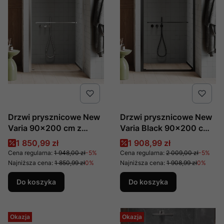
Drzwi prysznicowe New
Drzwi prysznicowe New
Varia 90x200 cm z
Varia Black 90x200 cm
systemem otwierania
z systemem otwierania
Cena promocyjna
Cena promocyjna
1 850,99 zł
1 908,99 zł
żagiel D-1365A New
żagiel D-1368A New
Cena regularna:
1 948,00 zł
-5%
Cena regularna:
2 009,00 zł
-5%
Trendy
Trendy
Najniższa cena:
1 850,99 zł
0%
Najniższa cena:
1 908,99 zł
0%
Do koszyka
Do koszyka
Okazja
Okazja