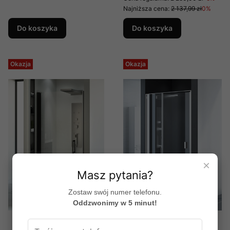
TOPK07000107
Najniższa cena:
2 137,99 zł
0%
Do koszyka
Do koszyka
Okazja
Okazja
×
Masz pytania?
Zostaw swój numer telefonu.
Oddzwonimy w 5 minut!