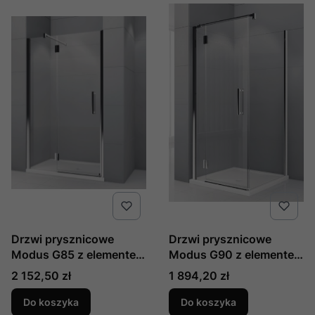
Drzwi prysznicowe
Drzwi prysznicowe
Modus G85 z elementem
Modus G90 z elementem
stałym do wnęki 85 cm
stałym do ścianki
Cena
Cena
2 152,50 zł
1 894,20 zł
produkcji Novellini
bocznej 90 cm produkcji
MODUSG85L-S-1K lewe
Novellini MODUSGF90L-
Do koszyka
Do koszyka