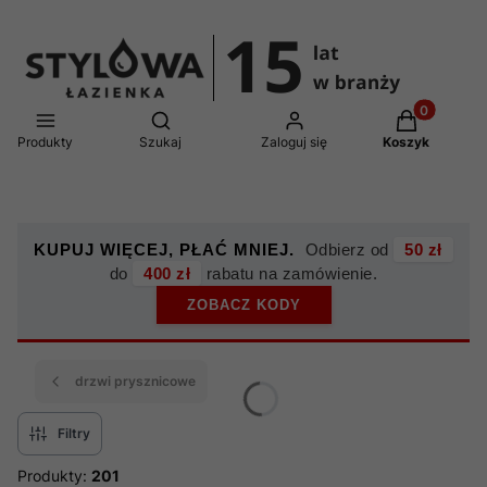
Produkty w 
Otwórz wyszukiwarkę
Produkty
Szukaj
Zaloguj się
Koszyk
KUPUJ WIĘCEJ, PŁAĆ MNIEJ.
Odbierz od
50 zł
do
400 zł
rabatu na zamówienie.
ZOBACZ KODY
drzwi prysznicowe
Filtry
Produkty:
201