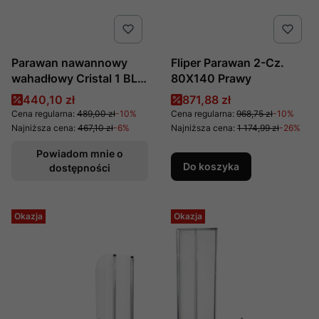
Parawan nawannowy
Fliper Parawan 2-Cz.
wahadłowy Cristal 1 BL
80X140 Prawy
Novoterm
Cena promocyjna
Cena promocyjna
440,10 zł
871,88 zł
Cena regularna:
489,00 zł
-10%
Cena regularna:
968,75 zł
-10%
Najniższa cena:
467,10 zł
-6%
Najniższa cena:
1 174,99 zł
-26%
Powiadom mnie o
Do koszyka
dostępności
Okazja
Okazja