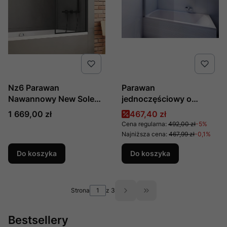
Nz6 Parawan
Parawan
Nawannowy New Soleo
jednoczęściowy o
Black U 80x140 Czyste
długości 80cm i
Cena
Cena promocyjna
1 669,00 zł
467,40 zł
6mm Active Shield 2.0
wysokości 140cm
Cena regularna:
492,00 zł
-5%
Wzór Ramka, Producent:
DS101T
Najniższa cena:
467,99 zł
-0,1%
New Trendy, Numer Kat:
Do koszyka
Do koszyka
P-0095
Strona
z 3
Przejdź do ostatniej st
Bestsellery