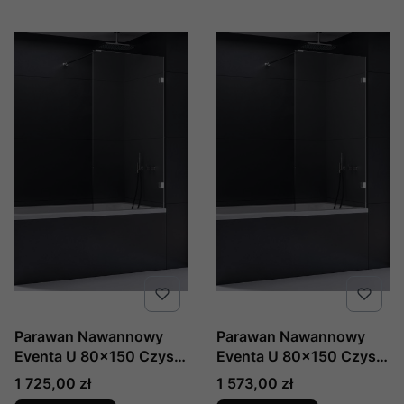
Parawan Nawannowy
Parawan Nawannowy
Eventa U 80x150 Czyste
Eventa U 80x150 Czyste
8mm Active Shield 2.0
8mm Active Shield 2.0 ,
Cena
Cena
1 725,00 zł
1 573,00 zł
Wsp. Prostopadły,
Producent: New Trendy,