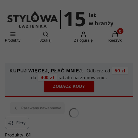
Produkty w 
Otwórz wyszukiwarkę
Produkty
Szukaj
Zaloguj się
Koszyk
KUPUJ WIĘCEJ, PŁAĆ MNIEJ.
Odbierz od
50 zł
do
400 zł
rabatu na zamówienie.
ZOBACZ KODY
Parawany nawannowe
Filtry
Produkty:
81