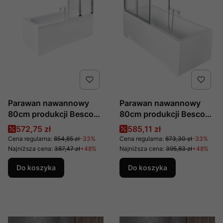
Parawan nawannowy
Parawan nawannowy
80cm produkcji Besco
80cm produkcji Besco
Ambition 2
Ambition Premium 2
Cena promocyjna
Cena promocyjna
572,75 zł
585,11 zł
Cena regularna:
854,85 zł
-33%
Cena regularna:
873,30 zł
-33%
Najniższa cena:
387,47 zł
+48%
Najniższa cena:
395,83 zł
+48%
Do koszyka
Do koszyka