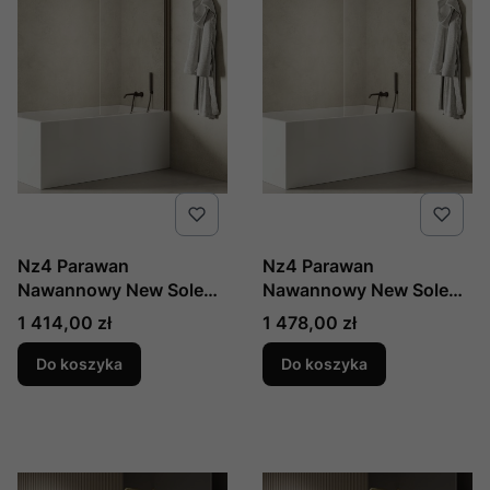
Nz4 Parawan
Nz4 Parawan
Nawannowy New Soleo
Nawannowy New Soleo
Gunmetal Brushed U
Gunmetal Brushed U
Cena
Cena
1 414,00 zł
1 478,00 zł
80x140 Czyste 6mm
80x140 Czyste 6mm
Active Shield 2.0 ,
Active Shield 2.0 ,
Do koszyka
Do koszyka
Producent: New Trendy,
Producent: New Trendy,
Numer Kat: P-0148
Numer Kat: P-0161