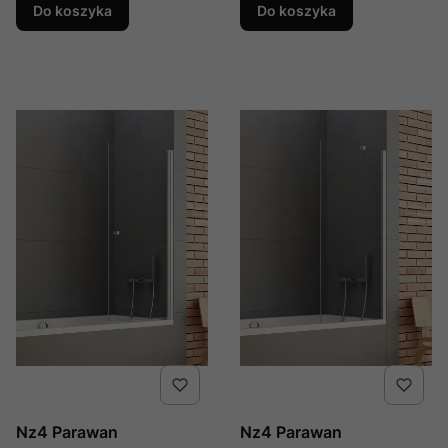
Shield 2.0 , Producent:
Prostopadły, Producent:
Do koszyka
Do koszyka
New Trendy, Numer Kat:
New Trendy, Numer Kat:
P-0117
P-0075-Wp
Nz4 Parawan
Nz4 Parawan