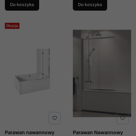
Producent: New Trendy,
Numer Kat: Exk-0254
Do koszyka
Do koszyka
Numer Kat: Exk-0254-
Wp
Okazja
Parawan nawannowy
Parawan Nawannowy