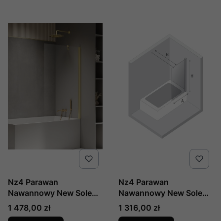
P-0117-Wp
Nz4 Parawan
Nz4 Parawan
Nawannowy New Soleo
Nawannowy New Soleo
Light Gold U 80x140
U 80x140 Czyste 6mm
Cena
Cena
1 478,00 zł
1 316,00 zł
Czyste 6mm Active
Active Shield 2.0 Wsp.