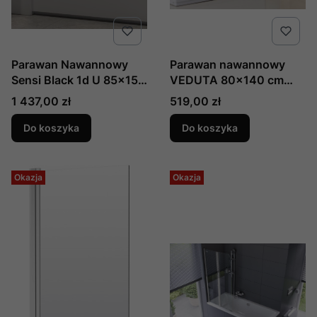
Parawan Nawannowy
Parawan nawannowy
Sensi Black 1d U 85x150
VEDUTA 80x140 cm
Czyste 5mm Active
produkcji Savana Y903
Cena
Cena
1 437,00 zł
519,00 zł
Shield 2.0 , Producent:
New Trendy, Numer Kat:
Do koszyka
Do koszyka
P-0045
Okazja
Okazja