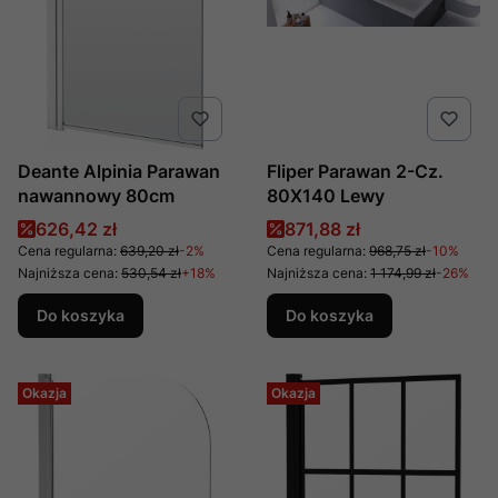
Deante Alpinia Parawan
Fliper Parawan 2-Cz.
nawannowy 80cm
80X140 Lewy
Cena promocyjna
Cena promocyjna
626,42 zł
871,88 zł
Cena regularna:
639,20 zł
-2%
Cena regularna:
968,75 zł
-10%
Najniższa cena:
530,54 zł
+18%
Najniższa cena:
1 174,99 zł
-26%
Do koszyka
Do koszyka
Okazja
Okazja