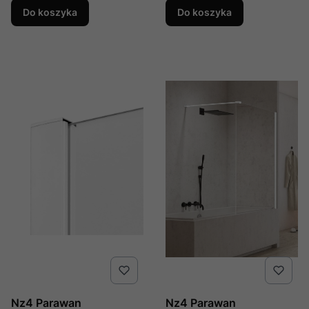
Wsp. Prostopadły,
Producent: New Trendy,
Do koszyka
Do koszyka
Producent: New Trendy,
Numer Kat: Exk-2963
Numer Kat: Exk-2963-
Wp
Nz4 Parawan
Nz4 Parawan