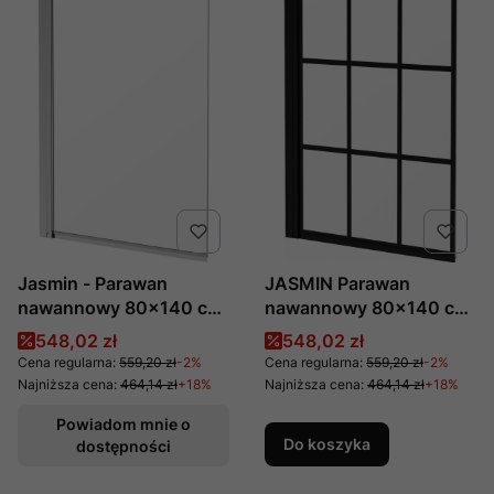
Jasmin - Parawan
JASMIN Parawan
nawannowy 80x140 cm,
nawannowy 80x140 cm,
chrom, nr kat.: KTJ_076P
produkcji Deante, nr kat.
Cena promocyjna
Cena promocyjna
548,02 zł
548,02 zł
producent: Deante
KTJ_N72P
Cena regularna:
559,20 zł
-2%
Cena regularna:
559,20 zł
-2%
Najniższa cena:
464,14 zł
+18%
Najniższa cena:
464,14 zł
+18%
Powiadom mnie o
Do koszyka
dostępności