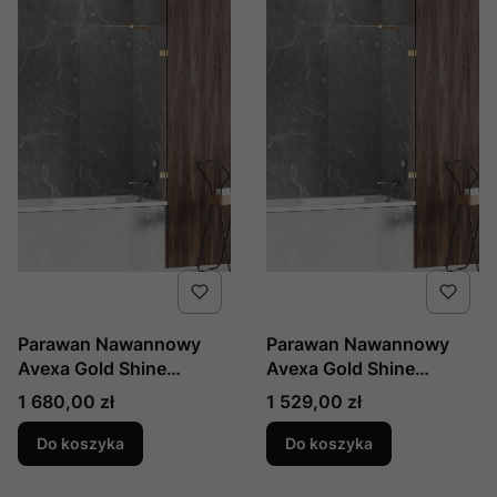
Parawan Nawannowy
Parawan Nawannowy
Avexa Gold Shine
Avexa Gold Shine
80x150 Czyste 6mm
80x150 Czyste 6mm
Cena
Cena
1 680,00 zł
1 529,00 zł
Active Shield 2.0 Wsp.
Active Shield 2.0 ,
Prostopadły, Producent:
Producent: New Trendy,
Do koszyka
Do koszyka
New Trendy, Numer Kat:
Numer Kat: Exk-2173
Exk-2173-Wp