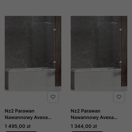
Nz2 Parawan
Nz2 Parawan
Nawannowy Avexa
Nawannowy Avexa
White 80x150 Czyste
White 80x150 Czyste
Cena
Cena
1 495,00 zł
1 344,00 zł
6mm Active Shield 2.0
6mm Active Shield 2.0 ,