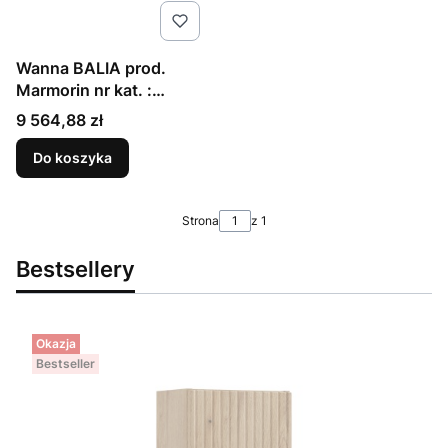
Wanna BALIA prod.
Marmorin nr kat. :
P_W_008_02_1215
Cena
9 564,88 zł
Do koszyka
Strona
z 1
Bestsellery
Okazja
Bestseller