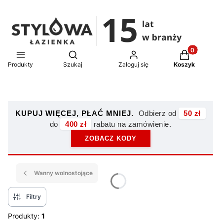
Produkty w 
Otwórz wyszukiwarkę
Produkty
Szukaj
Zaloguj się
Koszyk
KUPUJ WIĘCEJ, PŁAĆ MNIEJ.
Odbierz od
50 zł
do
400 zł
rabatu na zamówienie.
ZOBACZ KODY
Wanny wolnostojące
Filtry
Produkty:
1