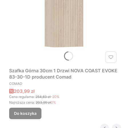
Szafka Górna 30cm 1 Drzwi NOVA COAST EVOKE
83-30-1D producent Comad
PRODUCENT
COMAD
Cena promocyjna
203,99 zł
Cena regularna:
254,83 zł
-20%
Najniższa cena:
203,99 zł
0%
Do koszyka