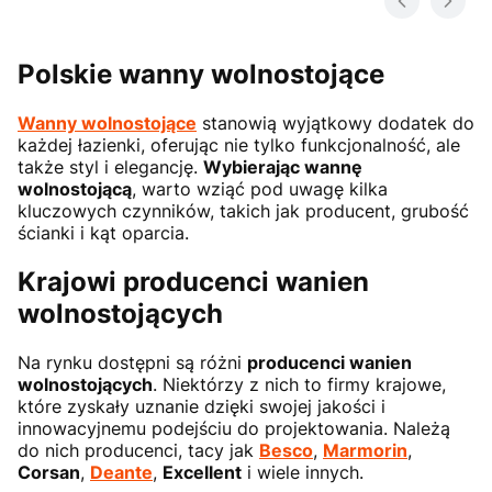
×
Masz pytania?
Polskie wanny wolnostojące
Zostaw swój numer telefonu.
Oddzwonimy w najbliższy dzień roboczy
Wanny wolnostojące
stanowią wyjątkowy dodatek do
każdej łazienki, oferując nie tylko funkcjonalność, ale
(pracujemy od pn. do pt. w godz. 8:30-15:30).
także styl i elegancję.
Wybierając wannę
wolnostojącą
, warto wziąć pod uwagę kilka
kluczowych czynników, takich jak producent, grubość
ścianki i kąt oparcia.
ZAMÓW ROZMOWĘ
Krajowi producenci wanien
wolnostojących
Nie, dziękuję
Na rynku dostępni są różni
producenci wanien
wolnostojących
. Niektórzy z nich to firmy krajowe,
które zyskały uznanie dzięki swojej jakości i
innowacyjnemu podejściu do projektowania. Należą
do nich producenci, tacy jak
Besco
,
Marmorin
,
Corsan
,
Deante
,
Excellent
i wiele innych.