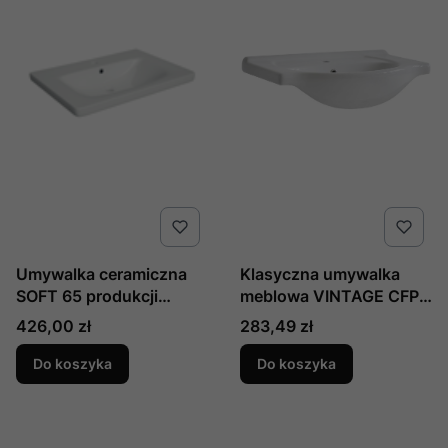
Umywalka ceramiczna
Klasyczna umywalka
SOFT 65 produkcji
meblowa VINTAGE CFP -
DEFTRANS L3092
65 cm do zestawu mebli
Cena
Cena
426,00 zł
283,49 zł
Retro Comad
Do koszyka
Do koszyka