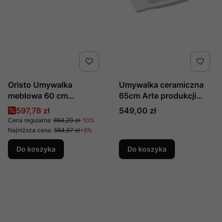
Oristo Umywalka
Umywalka ceramiczna
meblowa 60 cm
65cm Arte produkcji
ceramiczna Joy UME-
Cerastyle 067300-u
Cena promocyjna
Cena
597,78 zł
549,00 zł
JO-60-91
Cena regularna:
664,20 zł
-10%
Najniższa cena:
564,57 zł
+6%
Do koszyka
Do koszyka