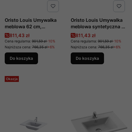
Oristo Louis Umywalka
Oristo Louis Umywalka
meblowa 62 cm,
meblowa syntetyczna 62
syntetyczna biały mat
cm UME-LU-62-92
Cena promocyjna
Cena promocyjna
811,43 zł
811,43 zł
UME-LU-62-93
Cena regularna:
901,59 zł
-10%
Cena regularna:
901,59 zł
-10%
Najniższa cena:
766,35 zł
+6%
Najniższa cena:
766,35 zł
+6%
Do koszyka
Do koszyka
Okazja