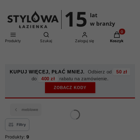
Produkty w 
Otwórz wyszukiwarkę
Produkty
Szukaj
Zaloguj się
Koszyk
KUPUJ WIĘCEJ, PŁAĆ MNIEJ.
Odbierz od
50 zł
do
400 zł
rabatu na zamówienie.
ZOBACZ KODY
meblowe
Filtry
Produkty:
9