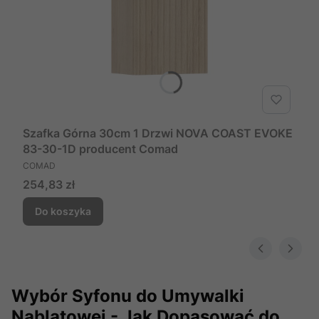
Szafka Górna 30cm 1 Drzwi NOVA COAST EVOKE
83-30-1D producent Comad
PRODUCENT
COMAD
Cena
254,83 zł
Do koszyka
Wybór Syfonu do Umywalki
Nablatowej - Jak Dopasować do