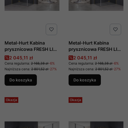
Metal-Hurt Kabina
Metal-Hurt Kabina
prysznicowa FRESH LINE
prysznicowa FRESH LINE
asymetryczna
asymetryczna
Cena promocyjna
Cena promocyjna
2 045,11 zł
2 045,11 zł
prostokątna
prostokątna
Cena regularna:
2 168,38 zł
-6%
Cena regularna:
2 168,38 zł
-6%
80x100x195 Lewa złota
80x100x195 prawa
Najniższa cena:
2 801,52 zł
-27%
Najniższa cena:
2 801,52 zł
-27%
BK248T08/10ZL
złota BK248T08/10ZP
Do koszyka
Do koszyka
Okazja
Okazja