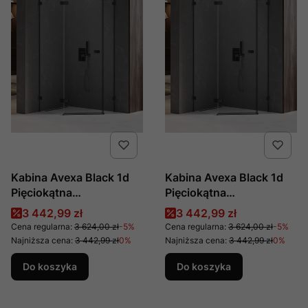
Kabina Avexa Black 1d
Kabina Avexa Black 1d
Pięciokątna
Pięciokątna
Asymetryczna L
Asymetryczna L
Cena promocyjna
Cena promocyjna
3 442,99 zł
3 442,99 zł
100x80x200 Czyste
100x80x200 Czyste
Cena regularna:
3 624,00 zł
-5%
Cena regularna:
3 624,00 zł
-5%
6mm Active Shield 2.0
6mm Active Shield 2.0
Najniższa cena:
3 442,99 zł
0%
Najniższa cena:
3 442,99 zł
0%
Drzwi Lewe, Producent:
Drzwi Prawe, Producent:
Do koszyka
Do koszyka
New Trendy, Numer Kat:
New Trendy, Numer Kat:
Exk-3881
Exk-3880