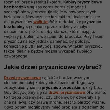
rozmiaru oraz kształtu i koloru.
Kabiny prysznicowe
bez brodzika
są zaś coraz bardziej modne i
szczególnie wykorzystuje się je w nowoczesnych
łazienkach. Nowoczesne łazienki to idealne miejsce
dla pryszniców
walk-in
.
Warto dodać, że
prysznice
bez kabiny
są cenione przez rodziny z małymi
dziećmi oraz przez osoby starsze, które mają już
większy problem z wejściem do brodzika. Przy takim
prysznicu należy jednak pamiętać, by położyć
koniecznie płytki antypoślizgowe. W takim prysznicu
także idealnie będzie można wykąpać swojego
czworonoga.
Jakie drzwi prysznicowe wybrać?
Drzwi prysznicowe
są także bardzo ważnym
elementem całej kabiny niezależnie od tego, czy
zdecydujemy się na
prysznic z brodzikiem
, czy bez.
Gdy decydujemy się na
drzwi prysznicowe
otwierane,
to trzeba przemyśleć, czy chcemy, by otwierały się
ona na lewą, czy prawą stronę. Jest to bardzo ważne,
gdyż potem moglibyśmy mieć problem z dojściem do