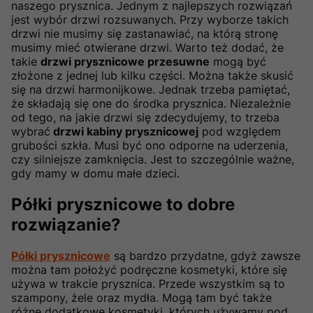
naszego prysznica. Jednym z najlepszych rozwiązań
jest wybór drzwi rozsuwanych. Przy wyborze takich
drzwi nie musimy się zastanawiać, na którą stronę
musimy mieć otwierane drzwi. Warto też dodać, że
takie
drzwi prysznicowe przesuwne
mogą być
złożone z jednej lub kilku części. Można także skusić
się na drzwi harmonijkowe. Jednak trzeba pamiętać,
że składają się one do środka prysznica. Niezależnie
od tego, na jakie drzwi się zdecydujemy, to trzeba
wybrać
drzwi kabiny prysznicowej
pod względem
grubości szkła. Musi być ono odporne na uderzenia,
czy silniejsze zamknięcia. Jest to szczególnie ważne,
gdy mamy w domu małe dzieci.
Półki prysznicowe to dobre
rozwiązanie?
Półki prysznicowe
są bardzo przydatne, gdyż zawsze
można tam położyć podręczne kosmetyki, które się
używa w trakcie prysznica. Przede wszystkim są to
szampony, żele oraz mydła. Mogą tam być także
różne dodatkowe kosmetyki, których używamy pod