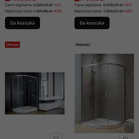
x 185 szkło grafitowe
x 185 szkło mrożone
Cena regularna:
2 220,15 zł
-14%
Cena regularna:
2 078,70 zł
-14%
Najniższa cena:
1 291,66 zł
+48%
Najniższa cena:
1 209,37 zł
+48%
Do koszyka
Do koszyka
Okazja
Nowość