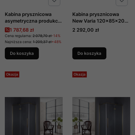
Kabina prysznicowa
Kabina prysznicowa
asymetryczna produkcji
New Varia 120x85x200,
Besco Modern 100 x 80
półokrągła,
Cena promocyjna
Cena
1 787,68 zł
2 292,00 zł
x 185 szkło przejrzyste
asymetryczna 2D New
Cena regularna:
2 078,70 zł
-14%
Trendy K-5471
Najniższa cena:
1 209,37 zł
+48%
Do koszyka
Do koszyka
Okazja
Okazja