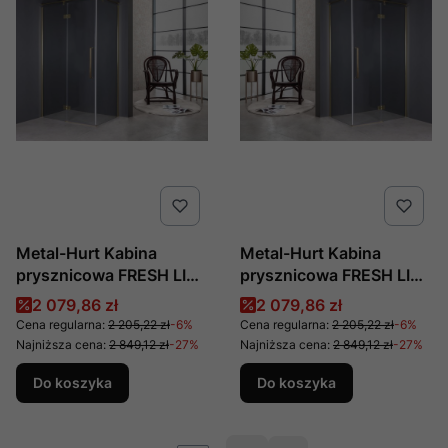
Metal-Hurt Kabina
Metal-Hurt Kabina
prysznicowa FRESH LINE
prysznicowa FRESH LINE
asymetryczna
asymetryczna
Cena promocyjna
Cena promocyjna
2 079,86 zł
2 079,86 zł
prostokątna
prostokątna
Cena regularna:
2 205,22 zł
-6%
Cena regularna:
2 205,22 zł
-6%
80x120x195 Lewa złota
80x120x195 prawa
Najniższa cena:
2 849,12 zł
-27%
Najniższa cena:
2 849,12 zł
-27%
BK248T08/12ZL
złota BK248T08/12ZP
Do koszyka
Do koszyka