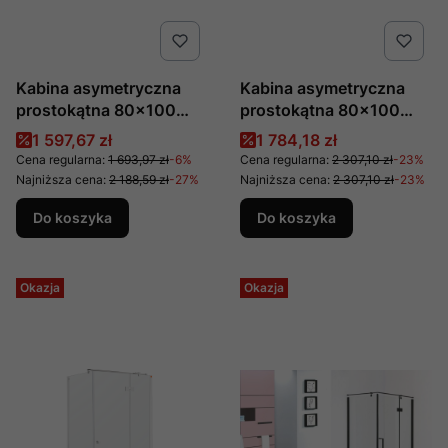
Kabina asymetryczna
Kabina asymetryczna
prostokątna 80×100
prostokątna 80×100
szkło transparent wersja
szkło transparentne
Cena promocyjna
Cena promocyjna
1 597,67 zł
1 784,18 zł
lewa BK247T08/10L
wersja lewa Fresh Line
Cena regularna:
1 693,97 zł
-6%
Cena regularna:
2 307,10 zł
-23%
BK248T08/10KL
Najniższa cena:
2 188,59 zł
-27%
Najniższa cena:
2 307,10 zł
-23%
Do koszyka
Do koszyka
Okazja
Okazja