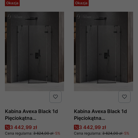
Okazja
Okazja
Kabina Avexa Black 1d
Kabina Avexa Black 1d
Pięciokątna
Pięciokątna
Asymetryczna P
Asymetryczna P
Cena promocyjna
Cena promocyjna
3 442,99 zł
3 442,99 zł
100x80x200 Czyste
100x80x200 Czyste
Cena regularna:
3 624,00 zł
-5%
Cena regularna:
3 624,00 zł
-5%