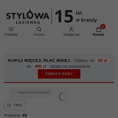
Produkty w 
Otwórz wyszukiwarkę
Produkty
Szukaj
Zaloguj się
Koszyk
KUPUJ WIĘCEJ, PŁAĆ MNIEJ.
Odbierz od
50 zł
do
400 zł
rabatu na zamówienie.
ZOBACZ KODY
Kabiny prysznicowe
Filtry
Produkty:
49