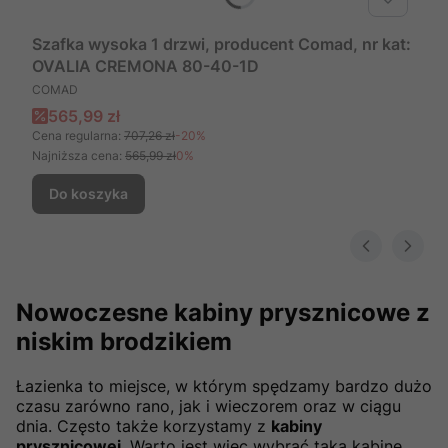
Szafka wysoka 1 drzwi, producent Comad, nr kat:
OVALIA CREMONA 80-40-1D
PRODUCENT
COMAD
Cena promocyjna
565,99 zł
Cena regularna:
707,26 zł
-20%
Najniższa cena:
565,99 zł
0%
Do koszyka
Nowoczesne kabiny prysznicowe z
niskim brodzikiem
Łazienka to miejsce, w którym spędzamy bardzo dużo
czasu zarówno rano, jak i wieczorem oraz w ciągu
dnia. Często także korzystamy z
kabiny
prysznicowej
. Warto jest więc wybrać taką kabinę,