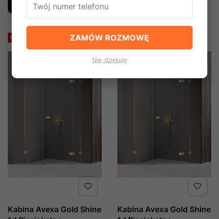
Do koszyka
Do koszyka
New Trendy, Numer Kat:
New Trendy, Numer Kat:
Exk-3860
Exk-3861
ZAMÓW ROZMOWĘ
Okazja
Okazja
Nie, dziękuję
Kabina Avexa Gold Shine
Kabina Avexa Gold Shine