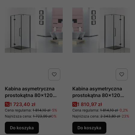
Kabina asymetryczna
Kabina asymetryczna
prostokątna 80×120
prostokątna 80×120
szkło transparentne
szkło transparentne
Cena promocyjna
Cena promocyjna
1 723,40 zł
1 810,97 zł
wersja lewa Fresh Line
wersja prawa Fresh Line
Cena regularna:
1 814,10 zł
-5%
Cena regularna:
1 814,10 zł
-0,2%
BK248T08/12KL
BK248T08/12KP
Najniższa cena:
1 723,99 zł
0%
Najniższa cena:
2 343,80 zł
-23%
Do koszyka
Do koszyka