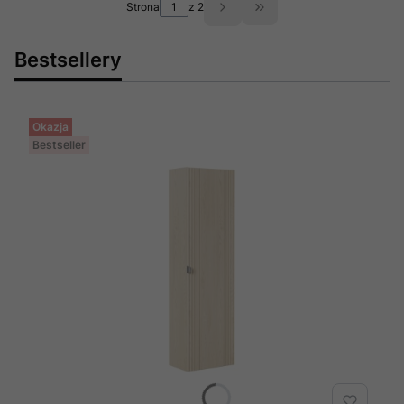
Strona
z 2
Przejdź do ostatniej st
Bestsellery
Okazja
Bestseller