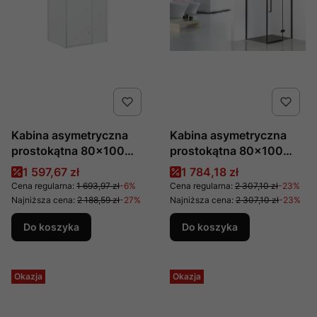
Kabina asymetryczna
Kabina asymetryczna
prostokątna 80×100
prostokątna 80×100
szkło transparentne
szkło transparentne
Cena promocyjna
Cena promocyjna
1 597,67 zł
1 784,18 zł
wersja prawa
wersja prawa Fresh Line
Cena regularna:
1 693,97 zł
-6%
Cena regularna:
2 307,10 zł
-23%
BK247T08/10P
BK248T08/10KP
Najniższa cena:
2 188,59 zł
-27%
Najniższa cena:
2 307,10 zł
-23%
Do koszyka
Do koszyka
Okazja
Okazja