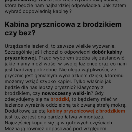
która będzie nam najbardziej odpowiadała. Jak zatem
wybrać odpowiednią kabinę ?
Kabina prysznicowa z brodzikiem
czy bez?
Urządzanie łazienki, to zawsze wielkie wyzwanie.
Szczególnie jeśli chodzi o odpowiedni
dobór kabiny
prysznicowej.
Przed wyborem trzeba się zastanowić,
jakie mamy możliwości w swojej łazience oraz co nam
jest bardziej potrzebne. Nie ulega wątpliwości, że
prysznic jest genialnym wynalazkiem dzięki, któremu
możemy wziąć szybko kąpiel. Tylko właśnie jaki
będzie dla nas lepszy prysznic? Klasyczny z
brodzikiem, czy
nowoczesny walki-in
? Gdy
zdecydujemy się na
brodziki
, to będziemy mieć w
łazience wyraźnie oddzieloną tak zwaną strefę mokrą.
Dodatkową zaletą
kabiny prysznicowej z brodzikiem
jest to, że jest ona bardzo łatwa w montażu.
Najczęściej kupuje się ją w gotowych częściach.
Można ją również dopasować pod względem