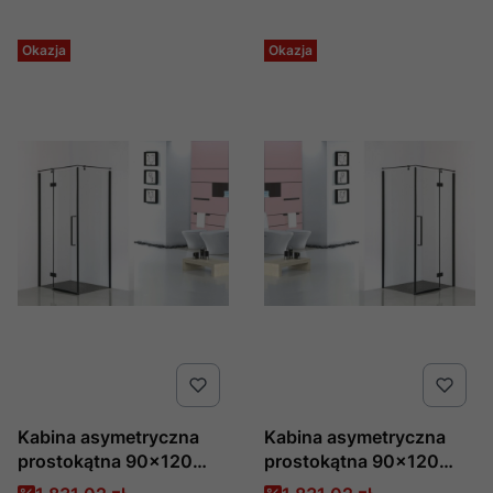
Okazja
Okazja
Kabina asymetryczna
Kabina asymetryczna
prostokątna 90×120
prostokątna 90×120
szkło transparentne
szkło transparentne