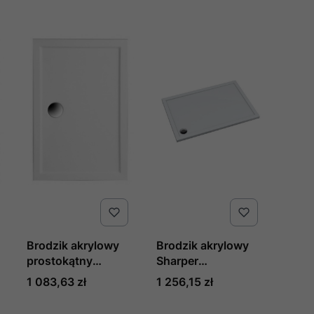
Brodzik akrylowy
Brodzik akrylowy
prostokątny
Sharper
kompaktowy
100x120x4,5 cm,
Cena
Cena
1 083,63 zł
1 256,15 zł
GOLIAT 120 x 80 x
prostokątny z
3 cm produkcji
odpływem w