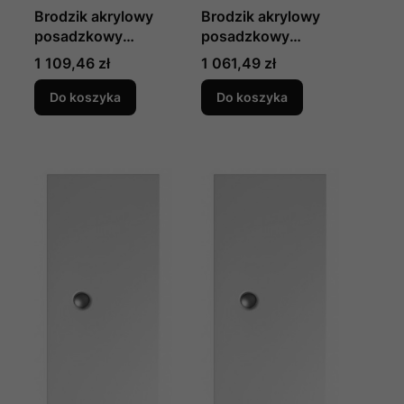
Brodzik akrylowy
Brodzik akrylowy
posadzkowy
posadzkowy
prostokątny
prostokątny
Cena
Cena
1 109,46 zł
1 061,49 zł
GOLIAT 120 x 100 x
GOLIAT 120 x 80 x
3 cm produkcji
3 cm produkcji
Do koszyka
Do koszyka
Polimat
Polimat