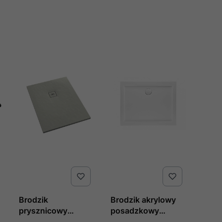
Brodzik
Brodzik akrylowy
prysznicowy
posadzkowy
5
kompozytowy
prostokątny