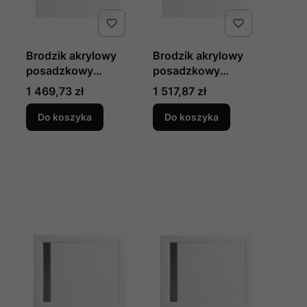
Brodzik akrylowy
Brodzik akrylowy
posadzkowy
posadzkowy
prostokątny
prostokątny
Cena
Cena
1 469,73 zł
1 517,87 zł
PACYFIK 160 x 80 x
PACYFIK 175 x 75 x
1,0 cm produkcji
2,3 cm produkcji
Do koszyka
Do koszyka
Polimat
Polimat