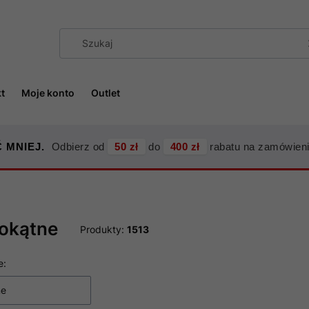
t
Moje konto
Outlet
 MNIEJ.
Odbierz od
50 zł
do
400 zł
rabatu na zamówieni
tokątne
Produkty:
1513
 produktów
e:
ne