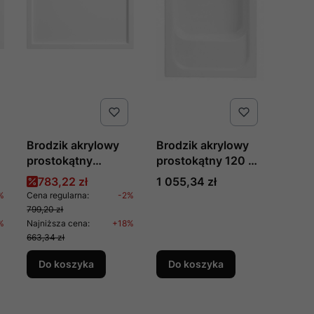
Brodzik akrylowy
Brodzik akrylowy
prostokątny
prostokątny 120 x
A
100x90 cm
80 x 26 cm z
a
Cena promocyjna
Cena
783,22 zł
1 055,34 zł
JASMIN, nr kat.
siedziskiem RONI
%
Cena regularna:
-2%
KGJ_045B,
produkcji Polimat
799,20 zł
producent Deante
%
Najniższa cena:
+18%
663,34 zł
Do koszyka
Do koszyka