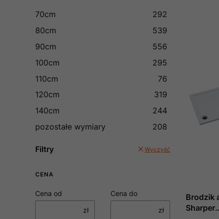
70cm
292
80cm
539
90cm
556
100cm
295
110cm
76
120cm
319
140cm
244
pozostałe wymiary
208
Filtry
Wyczyść
CENA
Cena od
Cena do
Brodzik 
Sharper
zł
zł
70x110x