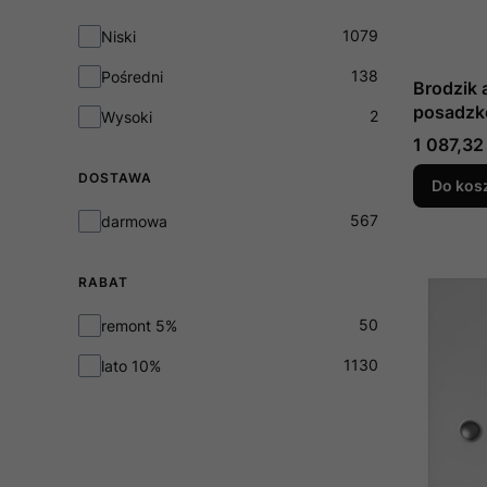
Wysokość
1079
Niski
138
Pośredni
Brodzik 
posadz
2
Wysoki
prostok
Cena
1 087,32 
GOLIAT 1
DOSTAWA
3 cm pro
Do kos
Polimat
Dostawa
567
darmowa
RABAT
Rabat
50
remont 5%
1130
lato 10%