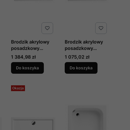
Brodzik akrylowy
Brodzik akrylowy
posadzkowy
posadzkowy
prostokątny z
prostokątny z
Cena
Cena
1 384,98 zł
1 075,02 zł
rusztem WEST
rusztem WEST®
®140 x 80 x 3 cm
100 x 80 x 3 cm
Do koszyka
Do koszyka
produkcji Polimat
produkcji Polimat
Okazja