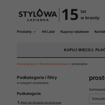
Produkty
Hit Lata!
Kupony rabatowe
Kontak
KUPUJ WIĘCEJ, PŁAĆ
Strona główna
Brodziki prysznicowe
prostokątne
pros
Podkategorie i filtry
w kategorii: prostokątne
Lista
Sortowani
Podkategorie
Domyśl
Wróć do: Brodziki prysznicowe