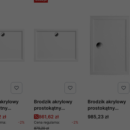
akrylowy
Brodzik akrylowy
Brodzik akrylowy
ątny
prostokątny
prostokątny
 cm
120x90 cm
kompaktowy
promocyjna
Cena promocyjna
Cena
 zł
861,62 zł
985,23 zł
nr kat.
JASMIN, nr kat.
GOLIAT 100 x 80 x
rna:
-2%
Cena regularna:
-2%
B,
KGJ_043B,
3 cm produkcji
879,20 zł