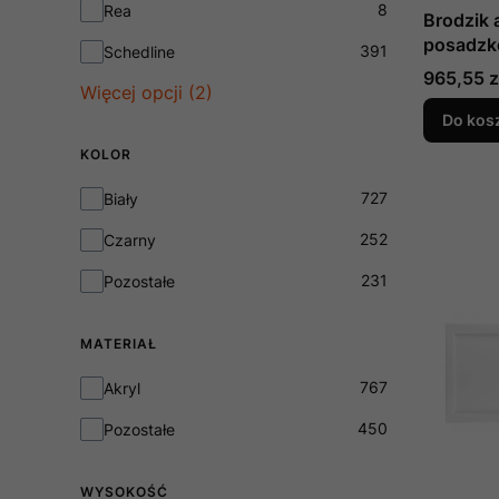
8
Rea
Brodzik 
posadz
391
Schedline
prostok
Cena
965,55 z
Więcej opcji (2)
GOLIAT 1
3 cm pro
Do kos
Polimat
KOLOR
Kolor
727
Biały
252
Czarny
231
Pozostałe
MATERIAŁ
Materiał
767
Akryl
450
Pozostałe
WYSOKOŚĆ