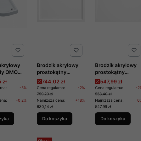
akrylowy
Brodzik akrylowy
Brodzik akrylowy
gły OMO
prostokątny
prostokątny
16x5
100x80 cm
100x80 cm KERRI
promocyjna
Cena promocyjna
Cena promocyjn
 zł
744,02 zł
547,99 zł
t
JASMIN, nr kat.
PLUS, nr kat.
rna:
-5%
Cena regularna:
-2%
Cena regularna:
-2
KGJ_046B,
KTS_046B,
759,20 zł
558,40 zł
producent Deante
producent Deante
ena:
-0,2%
Najniższa cena:
+18%
Najniższa cena:
0
630,14 zł
547,99 zł
zyka
Do koszyka
Do koszyka
Okazja