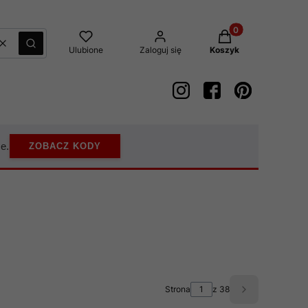
Produkty w koszyk
Wyczyść
Szukaj
Ulubione
Zaloguj się
Koszyk
e.
ZOBACZ KODY
Strona
z 38
Następne pro