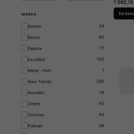
Cena
1 062,15 
prostoką
odpływe
Do kos
MARKA
narożnik
Marka
produkcj
24
Balneo
Schedline
40
Besco
3S.S1P-
77
Deante
100
Excellent
1
Metal - Hurt
206
New Trendy
19
Novellini
50
Oltens
44
Omnires
36
Polimat