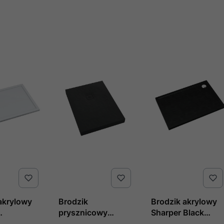
akrylowy
Brodzik
Brodzik akrylowy
prysznicowy
Sharper Black
4,5 cm,
akrylowy
Stone 80x100x4,