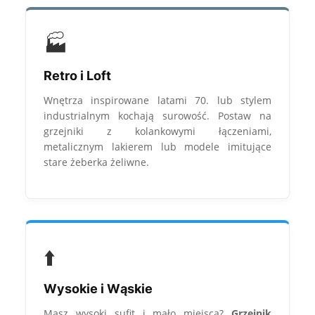
🏭
Retro i Loft
Wnętrza inspirowane latami 70. lub stylem
industrialnym kochają surowość. Postaw na
grzejniki z kolankowymi łączeniami,
metalicznym lakierem lub modele imitujące
stare żeberka żeliwne.
⬆️
Wysokie i Wąskie
Masz wysoki sufit i mało miejsca?
Grzejnik