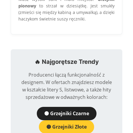
pionowy
to strzał w dziesiątkę. Jest smukły
(zmieści się między kabiną a umywalką), a dzięki
haczykom świetnie suszy ręczniki.
🔥 Najgorętsze Trendy
Producenci łączą funkcjonalność z
×
designem. W ofertach znajdziesz modele
Masz pytania?
w kształcie litery S, listwowe, a także hity
Zostaw swój numer telefonu.
sprzedażowe w odważnych kolorach:
Oddzwonimy w najbliższy dzień roboczy
(pracujemy od pn. do pt. w godz. 8:30-15:30).
⚫ Grzejniki Czarne
🟡 Grzejniki Złote