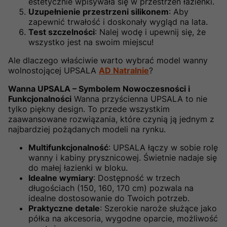
estetycznie wpisywała się w przestrzeń łazienki.
Uzupełnienie przestrzeni silikonem
: Aby
zapewnić trwałość i doskonały wygląd na lata.
Test szczelności
: Nalej wodę i upewnij się, że
wszystko jest na swoim miejscu!
Ale dlaczego właściwie warto wybrać model wanny
wolnostojącej UPSALA
AD Natralnie
?
Wanna UPSALA – Symbolem Nowoczesności i
Funkcjonalności
Wanna przyścienna UPSALA to nie
tylko piękny design. To przede wszystkim
zaawansowane rozwiązania, które czynią ją jednym z
najbardziej pożądanych modeli na rynku.
Multifunkcjonalność
: UPSALA łączy w sobie rolę
wanny i kabiny prysznicowej. Świetnie nadaje się
do małej łazienki w bloku.
Idealne wymiary
: Dostępność w trzech
długościach (150, 160, 170 cm) pozwala na
idealne dostosowanie do Twoich potrzeb.
Praktyczne detale
: Szerokie naroże służące jako
półka na akcesoria, wygodne oparcie, możliwość