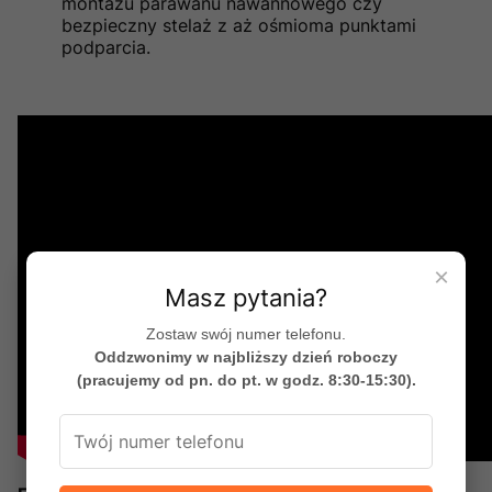
montażu parawanu nawannowego czy
bezpieczny stelaż z aż ośmioma punktami
podparcia.
×
Masz pytania?
Zostaw swój numer telefonu.
Oddzwonimy w najbliższy dzień roboczy
(pracujemy od pn. do pt. w godz. 8:30-15:30).