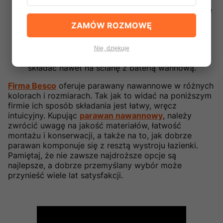
Parawany na zawiasach:
Są one przymocowane
do ściany za pomocą zawiasów, co pozwala na
ZAMÓW ROZMOWĘ
ich swobodne otwieranie i zamykanie.
Parawany unoszone:
podczas składania
Nie, dziękuję
parawan unosi się i dzięki temu możesz go
składać nawet na ścianę z baterią wannową.
Firma Besco
oferuje parawany nawannowe w różnych
kolorach i rozmiarach. Tak jak to widać na poniższym
firmie ich sposób składania jest łatwy, wręcz
intuicyjny. Kupując
parawan nawannowy
, należy
zwrócić uwagę na jakość materiałów, łatwość
montażu i konserwacji, a także na to, jak dobrze
parawan komponuje się z resztą wystroju łazienki.
Pamiętaj, że nie zawsze najdroższe opcje są
najlepsze, a dobrze przemyślany wybór może
przynieść wiele lat satysfakcji.