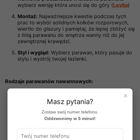
wybierz wersję która unosi się do góry (
Levita
)
Montaż:
Najważniejsze kwestie podczas tych
prac to wybór solidnych kołków rozporowych,
wiertło do glazury i pamiętaj, że lepiej zbliżyć się
z linią parawanu do wnętrza wanny niż do jej
zewnętrznej krawędzi.
Styl i wygląd:
Wybierz parawan, który pasuje do
stylu i wystrój twojej łazienki.
Rodzaje parawanów nawannowych:
Parawany jednoczęściowe:
Są to parawany
×
wykonane z jednej płaskiej płyty. Są proste,
Masz pytania?
eleganckie i łatwe do czyszczenia.
Zostaw swój numer telefonu.
Parawany składane:
Są to parawany składające
Oddzwonimy w 5 minut!
się z dwóch lub więcej paneli. Są one elastyczne
i można je dostosować do różnych wielkości
wanien.