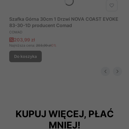
Szafka Górna 30cm 1 Drzwi NOVA COAST EVOKE
83-30-1D producent Comad
PRODUCENT
COMAD
Cena promocyjna
203,99 zł
Najniższa cena:
203,99 zł
0%
Do koszyka
KUPUJ WIĘCEJ, PŁAĆ
MNIEJ!