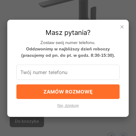
×
Masz pytania?
Zostaw swój numer telefonu.
Oddzwonimy w najbliższy dzień roboczy
(pracujemy od pn. do pt. w godz. 8:30-15:30).
Bateria kuchenna Experience Black produkcji
Kohlman QB146EB
ZAMÓW ROZMOWĘ
PRODUCENT
KOHLMAN
Cena promocyjna
952,99 zł
Nie, dziękuję
Najniższa cena:
952,74 zł
0%
Do koszyka