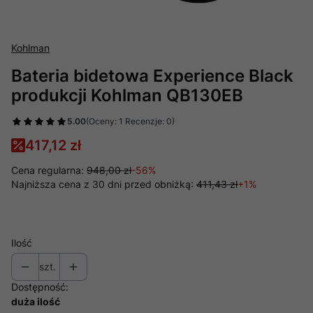
Kohlman
Bateria bidetowa Experience Black
produkcji Kohlman QB130EB
5.00
(Oceny: 1 Recenzje: 0)
417,12 zł
Cena regularna:
948,00 zł
-56%
Najniższa cena z 30 dni przed obniżką:
411,43 zł
+1%
Ilość
szt.
Dostępność:
duża ilość