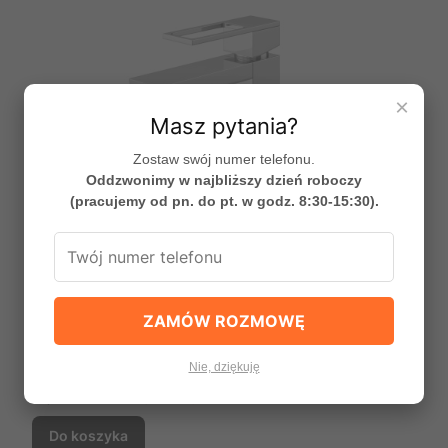
×
Masz pytania?
Zostaw swój numer telefonu.
Oddzwonimy w najbliższy dzień roboczy
(pracujemy od pn. do pt. w godz. 8:30-15:30).
Bateria bidetowa Nexen produkcji Kohlman
ZAMÓW ROZMOWĘ
QB130U
PRODUCENT
KOHLMAN
Nie, dziękuję
Cena promocyjna
731,99 zł
Najniższa cena:
731,54 zł
+0,1%
Do koszyka