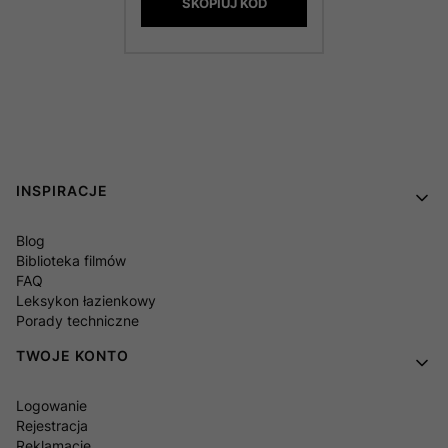
SKOPIUJ KOD
Linki w stopce
INSPIRACJE
Blog
Biblioteka filmów
FAQ
Leksykon łazienkowy
Porady techniczne
TWOJE KONTO
Logowanie
Rejestracja
Reklamacje