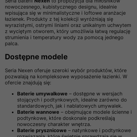
Seria baterii
Nexen
to propozycja dla miłośników
nowoczesnego, kubistycznego designu, idealnie
wpisująca się w minimalistyczne i loftowe aranżacje
łazienek. Produkty z tej kolekcji wyróżniają się
wyrazistymi, ostrymi liniami oraz unikalnym uchwytem
z wyciętym otworem, który umożliwia łatwą regulację
strumienia i temperatury wody za pomocą jednego
palca.
Dostępne modele
Seria Nexen oferuje szeroki wybór produktów, które
pozwalają na kompleksowe wyposażenie łazienki. W
ofercie znajdują się:
Baterie umywalkowe
– dostępne w wersjach
stojących i podtynkowych, idealne zarówno do
standardowych, jak i nablatowych umywalek.
Baterie wannowe
– obejmujące modele ścienne i
podtynkowe, które doskonale podkreślają
nowoczesny charakter wnętrza.
Baterie prysznicowe
– natynkowe i podtynkowe
rozwiązania, które świetnie sprawdzają się w