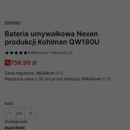
Kohlman
Bateria umywalkowa Nexen
produkcji Kohlman QW180U
5.00
(Oceny: 1 Recenzje: 0)
756,99 zł
Cena regularna:
957,00 zł
-21%
Najniższa cena z 30 dni przed obniżką:
756,03 zł
+0,1%
Ilość
szt.
Dostępność:
duża ilość