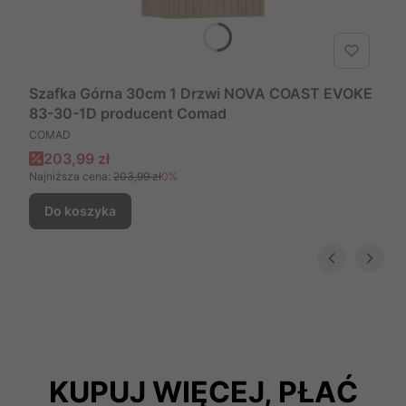
Szafka Górna 30cm 1 Drzwi NOVA COAST EVOKE
83-30-1D producent Comad
PRODUCENT
COMAD
Cena promocyjna
203,99 zł
Najniższa cena:
203,99 zł
0%
Do koszyka
KUPUJ WIĘCEJ, PŁAĆ