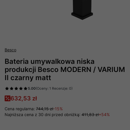
Besco
Bateria umywalkowa niska
produkcji Besco MODERN / VARIUM
II czarny matt
5.00
(Oceny: 1 Recenzje: 0)
632,53 zł
Cena regularna:
744,15 zł
-15%
Najniższa cena z 30 dni przed obniżką:
411,83 zł
+54%