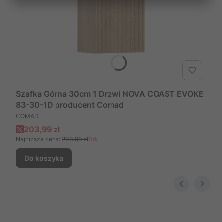
Szafka Górna 30cm 1 Drzwi NOVA COAST EVOKE
83-30-1D producent Comad
PRODUCENT
COMAD
Cena promocyjna
203,99 zł
Najniższa cena:
203,99 zł
0%
Do koszyka