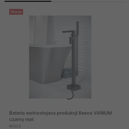
Okazja
Bateria wolnostojaca produkcji Besco VARIUM
czarny mat
PRODUCENT
BESCO