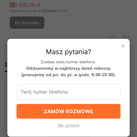
Cena promocyjna
2 692,16 zł
Najniższa cena:
1 752,06 zł
+54%
Do koszyka
×
Masz pytania?
Zostaw swój numer telefonu.
Innym spododobały się:
Oddzwonimy w najbliższy dzień roboczy
(pracujemy od pn. do pt. w godz. 8:30-15:30).
Okazja
Bestseller
ZAMÓW ROZMOWĘ
Nie, dziękuję