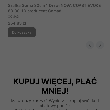
Szafka Górna 30cm 1 Drzwi NOVA COAST EVOKE
83-30-1D producent Comad
PRODUCENT
COMAD
Cena
254,83 zł
Do koszyka
KUPUJ WIĘCEJ, PŁAĆ
MNIEJ!
Masz duży koszyk? Wybierz i skopiuj swój kod
rabatowy poniżej.