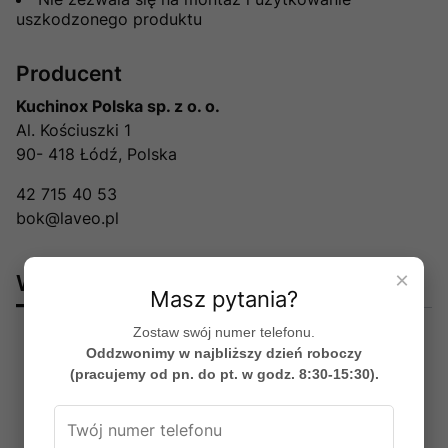
uszkodzonego produktu
Producent
Kuchinox Polska sp. z o. o.
Al. Kościuszki 1
90- 418 Łódź, Polska
42 715 40 53
bok@laveo.pl
×
Warto dokupić:
Masz pytania?
Zostaw swój numer telefonu.
Oddzwonimy w najbliższy dzień roboczy
(pracujemy od pn. do pt. w godz. 8:30-15:30).