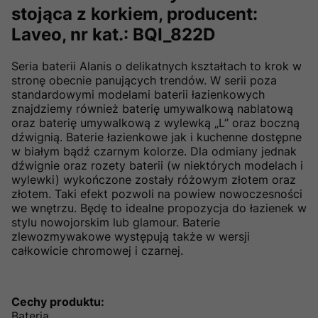
stojąca z korkiem, producent:
Laveo, nr kat.: BQI_822D
Seria baterii Alanis o delikatnych kształtach to krok w
stronę obecnie panujących trendów. W serii poza
standardowymi modelami baterii łazienkowych
znajdziemy również baterię umywalkową nablatową
oraz baterię umywalkową z wylewką „L” oraz boczną
dźwignią. Baterie łazienkowe jak i kuchenne dostępne
w białym bądź czarnym kolorze. Dla odmiany jednak
dźwignie oraz rozety baterii (w niektórych modelach i
wylewki) wykończone zostały różowym złotem oraz
złotem. Taki efekt pozwoli na powiew nowoczesności
we wnętrzu. Będę to idealne propozycja do łazienek w
stylu nowojorskim lub glamour. Baterie
zlewozmywakowe występują także w wersji
całkowicie chromowej i czarnej.
Cechy produktu:
Bateria