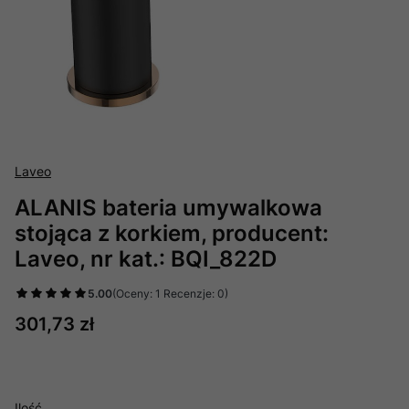
Laveo
ALANIS bateria umywalkowa
stojąca z korkiem, producent:
Laveo, nr kat.: BQI_822D
5.00
(Oceny: 1 Recenzje: 0)
Cena
301,73 zł
Ilość