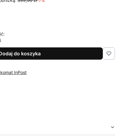
obniżką:
359,90 zł
-7%
ść:
ć
Dodaj do koszyka
zkomat InPost