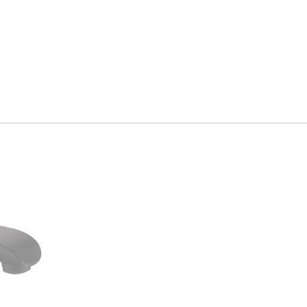
×
Masz pytania?
Zostaw swój numer telefonu.
Oddzwonimy w najbliższy dzień roboczy
(pracujemy od pn. do pt. w godz. 8:30-15:30).