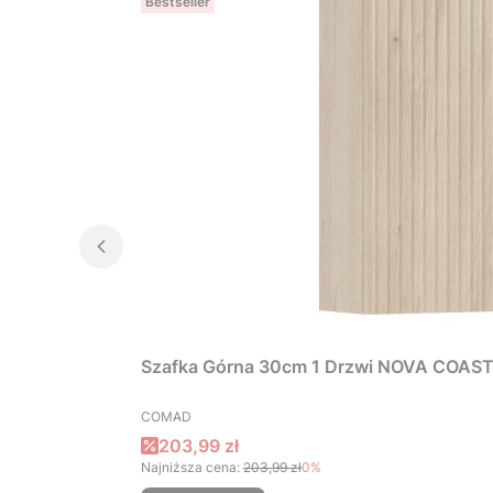
Bestseller
Szafka Górna 30cm 1 Drzwi NOVA COAS
PRODUCENT
COMAD
Cena promocyjna
203,99 zł
Najniższa cena:
203,99 zł
0%