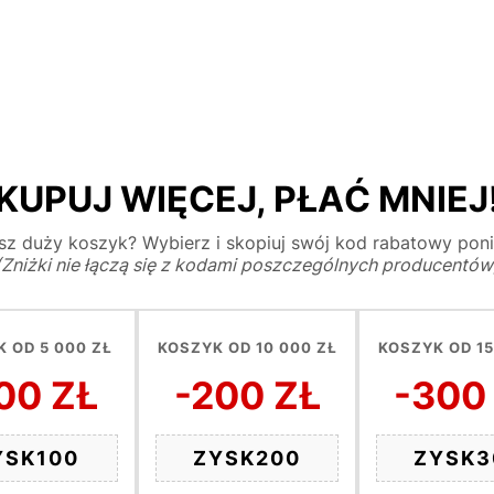
KUPUJ WIĘCEJ, PŁAĆ MNIEJ
z duży koszyk? Wybierz i skopiuj swój kod rabatowy poni
(Zniżki nie łączą się z kodami poszczególnych producentów
 OD 5 000 ZŁ
KOSZYK OD 10 000 ZŁ
KOSZYK OD 15
00 ZŁ
-200 ZŁ
-300
YSK100
ZYSK200
ZYSK3