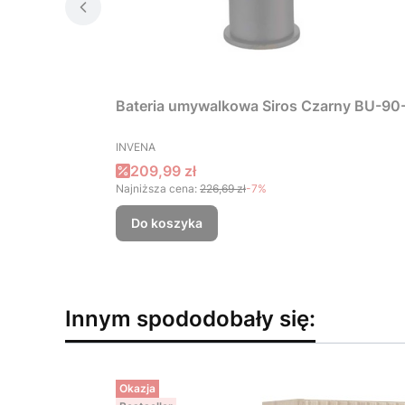
PRODUCENT
INVENA
Cena promocyjna
209,99 zł
Najniższa cena:
226,69 zł
-7%
Do koszyka
Innym spododobały się:
Okazja