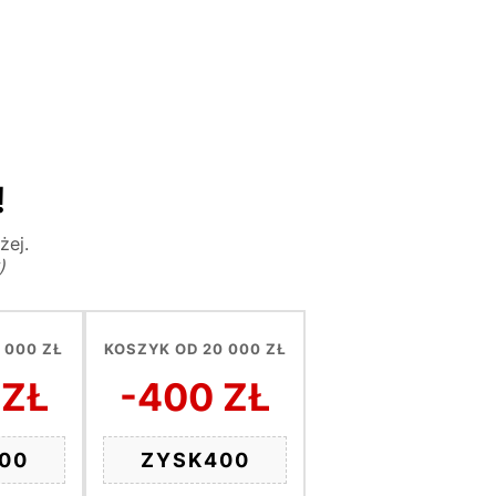
!
żej.
)
 000 ZŁ
KOSZYK OD 20 000 ZŁ
 ZŁ
-400 ZŁ
00
ZYSK400