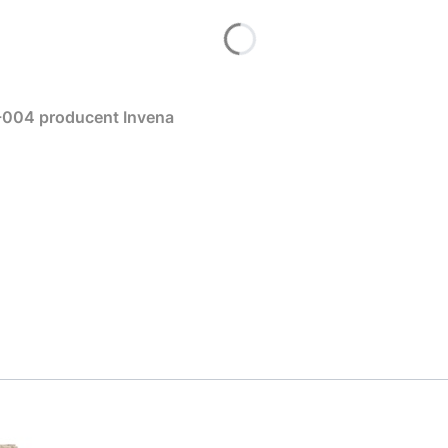
ZAMÓW ROZMOWĘ
Bateria umywalkowa Siros Czarny BU-90-004 producent Invena
Nie, dziękuję