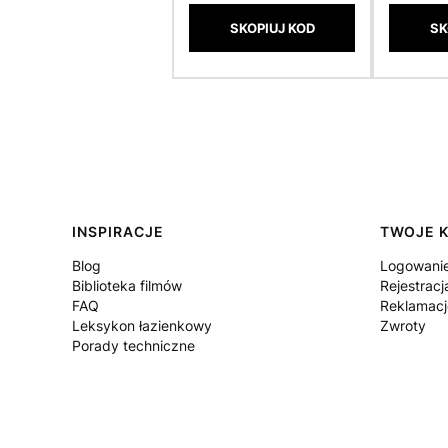
SKOPIUJ KOD
SK
Linki w stopce
INSPIRACJE
TWOJE 
Blog
Logowani
Biblioteka filmów
Rejestracj
FAQ
Reklamacj
Leksykon łazienkowy
Zwroty
Porady techniczne