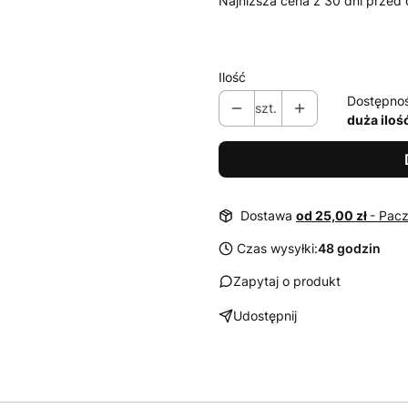
Najniższa cena z 30 dni przed 
Ilość
Dostępno
szt.
duża iloś
Dostawa
od 25,00 zł
- Pac
Czas wysyłki:
48 godzin
Zapytaj o produkt
Udostępnij