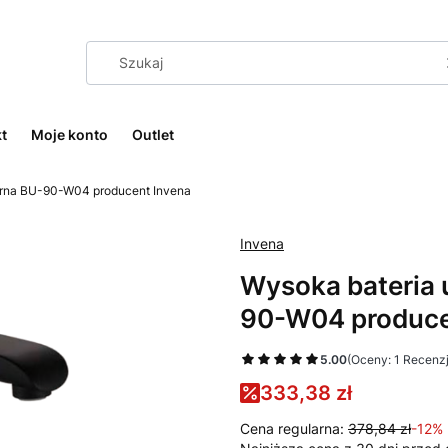
t
Moje konto
Outlet
rna BU-90-W04 producent Invena
Invena
Wysoka bateria
90-W04 produce
5.00
(Oceny: 1 Recenzj
333,38 zł
Cena regularna:
378,84 zł
-12%