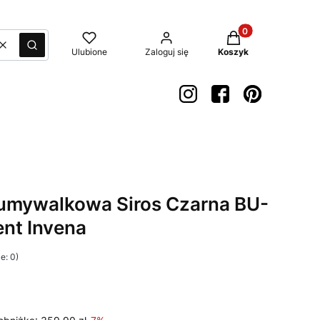
Produkty w koszyk
Wyczyść
Szukaj
Ulubione
Zaloguj się
Koszyk
 umywalkowa Siros Czarna BU-
nt Invena
e: 0)