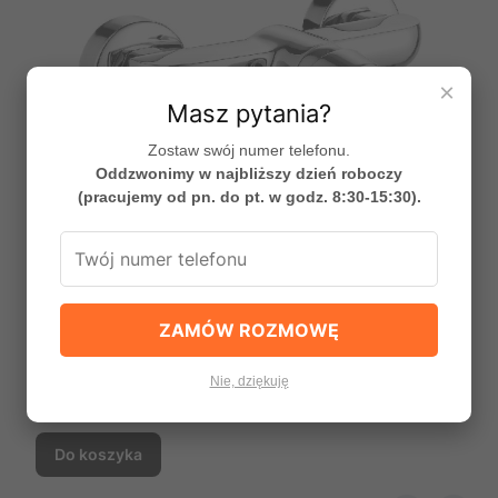
×
Masz pytania?
Zostaw swój numer telefonu.
Oddzwonimy w najbliższy dzień roboczy
(pracujemy od pn. do pt. w godz. 8:30-15:30).
ZAMÓW ROZMOWĘ
DIMA bateria natryskowa ścienna bez zest.
natrysk., producent: Laveo, nr kat.: BQD_040D
PRODUCENT
Nie, dziękuję
LAVEO
Cena
191,03 zł
Do koszyka