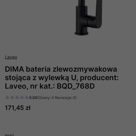
Laveo
DIMA bateria zlewozmywakowa
stojąca z wylewką U, producent:
Laveo, nr kat.: BQD_768D
0.00
(Oceny: 0 Recenzje: 0)
Cena
171,45 zł
Ilość