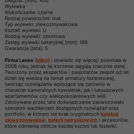
Długość [mm]: 400
Wylewka
Wykończenie: czarne
Rodzaj powierzchni: mat
Typ wylewki: zlewozmywakowa
Kształt wylewki: U
Rodzaj wylewki: obrotowa
Zasięg wylewki bateryjnej [mm]: 188
Gwarancja [lata]: 5
Firma Laveo
(
kliknij
i dowiedz się więcej) powstała w
2008 roku, jednak jej korzenie sięgają znacznie dalej .
Tworzony przez ekspertów i pasjonatów zespół od lat
dzieli się wiedzą na temat armatury łazienkowej,
tworząc rozwiązania wpisujące się zarówno w
charakter kameralnych kawalerek, jak i luksusowych
apartamentów czy wielopokoleniowych willi.
Zdobywane przez lata doświadczenie zaowocowało
szerokim wachlarzem dostępnych rozwiązań oraz
portfolio, w którym nie brak oryginalnych
kolekcji
zlewozmywaków
,
baterii natryskowych
i akcesoriów,
które odmienią oblicze każdej kuchni lub łazienki.