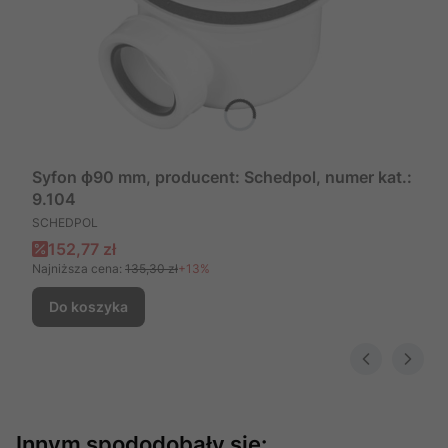
Syfon ɸ90 mm, producent: Schedpol, numer kat.:
9.104
PRODUCENT
SCHEDPOL
Cena promocyjna
152,77 zł
Najniższa cena:
135,30 zł
+13%
Do koszyka
Innym spododobały się: