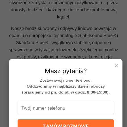
stworzone z myślą o codziennym użytkowaniu – przez
dorosłych, dzieci i każdego, kto ceni bezproblemową
kąpiel.
Nasze brodziki, wanny i odpływy liniowe powstają w
oparciu o europejskie technologie Stabilsound Plus® i
Standard Plus®– wyjątkowo stabilne, odporne i
sprawdzone w tysiącach łazienek. Dzięki temu montaż
jest prosty, użytkowanie wygodne, a konstrukcja
zachowuje swoją formę przez lata.
×
Masz pytania?
Schedline® oferuje także gotowe systemy do
Zostaw swój numer telefonu.
zabudowy pod płytkę, które zapewniają idealne
Oddzwonimy w najbliższy dzień roboczy
podparcie, bezpieczeństwo użytkowania i szybkość
(pracujemy od pn. do pt. w godz. 8:30-15:30).
montażu wanien w połączeniu z ich idealną
stabilnością.
Produkty tworzymy w Polsce, opierając się na blisko
45 latach doświadczenia. Każdy element został
ZAMÓW ROZMOWĘ