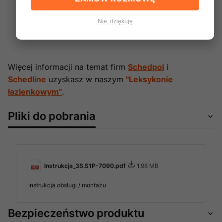
zaprojektowany po to, by Twoja łazienka była
miejscem komfortowej i bezpiecznej kąpieli przez
Nie, dziękuję
długi, długi czas.
Więcej informacji na temat firm
Schedpol
i
Schedline
uzyskasz w naszym
"Leksykonie
łazienkowym"
.
Pliki do pobrania
Instrukcja_3S.S1P-7090.pdf
1.98 MB
Instrukcja obsługi / montażu
Bezpieczeństwo produktu