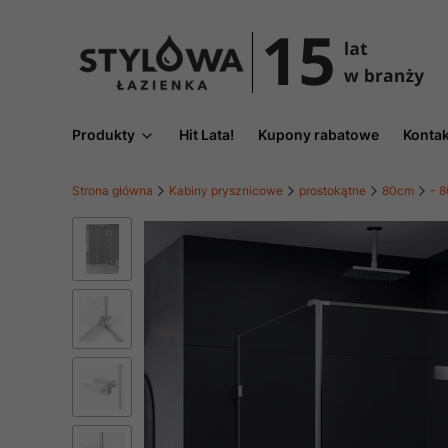
Produkty
Hit Lata!
Kupony rabatowe
Kontak
Strona główna
Kabiny prysznicowe
prostokątne
80cm
- 8