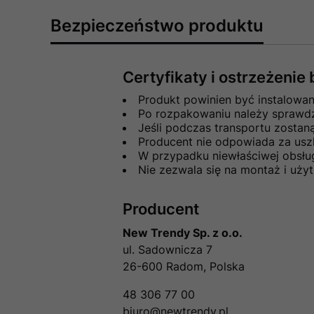
Bezpieczeństwo produktu
Certyfikaty i ostrzeżeni
Produkt powinien być instalowa
Po rozpakowaniu należy sprawdzi
Jeśli podczas transportu zosta
Producent nie odpowiada za usz
W przypadku niewłaściwej obsłu
Nie zezwala się na montaż i uż
Producent
New Trendy Sp. z o.o.
ul. Sadownicza 7
26-600 Radom, Polska
48 306 77 00
biuro@newtrendy.pl