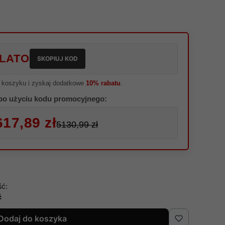
LATO
SKOPIUJ KOD
 koszyku i zyskaj dodatkowe
10% rabatu
.
po użyciu kodu promocyjnego:
617,89 zł
5130,99 zł
ść:
ć
Dodaj do koszyka