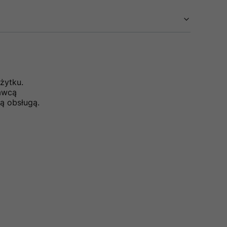
żytku.
dawcą
ą obsługą.