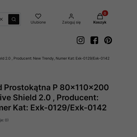
Produkty w koszyk
Wyczyść
Szukaj
Ulubione
Zaloguj się
Koszyk
ld 2.0 , Producent: New Trendy, Numer Kat: Exk-0129/Exk-0142
d Prostokątna P 80x110x200
e Shield 2.0 , Producent:
mer Kat: Exk-0129/Exk-0142
e: 0)