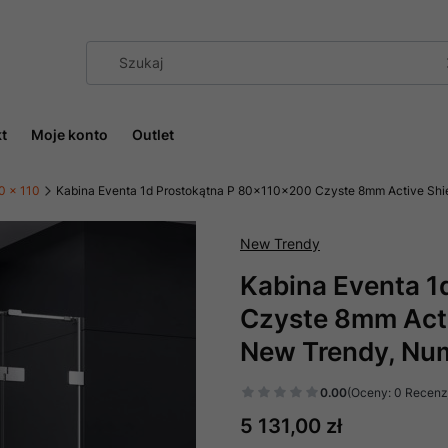
t
Moje konto
Outlet
0 x 110
Kabina Eventa 1d Prostokątna P 80x110x200 Czyste 8mm Active Shie
New Trendy
Kabina Eventa 1
Czyste 8mm Activ
New Trendy, Nu
0.00
(Oceny: 0 Recenzj
Cena
5 131,00 zł