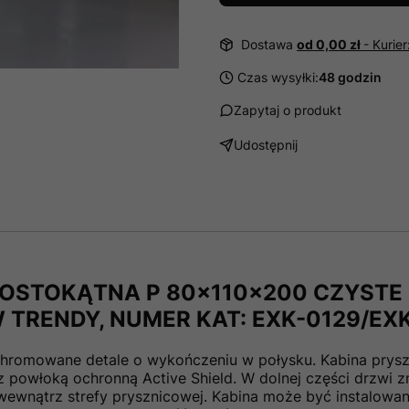
Dostawa
od 0,00 zł
- Kurie
Czas wysyłki:
48 godzin
Zapytaj o produkt
Udostępnij
ROSTOKĄTNA P 80x110x200 CZYSTE 
W TRENDY, NUMER KAT: EXK-0129/EX
 chromowane detale o wykończeniu w połysku. Kabina pry
powłoką ochronną Active Shield. W dolnej części drzwi zna
wnątrz strefy prysznicowej. Kabina może być instalowana