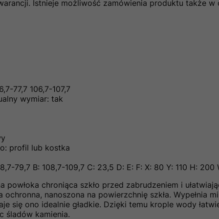
warancji. Istnieje możliwość zamówienia produktu także w 
6,7-77,7 106,7-107,7
alny wymiar: tak
wy
 profil lub kostka
8,7-79,7 B: 108,7-109,7 C: 23,5 D: E: F: X: 80 Y: 110 H: 200
 powłoka chroniąca szkło przed zabrudzeniem i ułatwiają
 ochronna, nanoszona na powierzchnię szkła. Wypełnia mi
je się ono idealnie gładkie. Dzięki temu krople wody łatwie
ąc śladów kamienia.