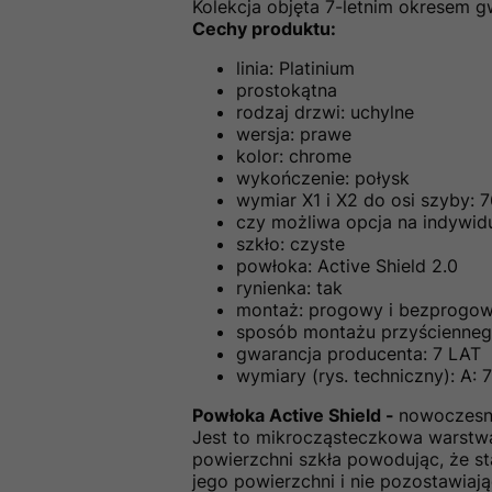
Kolekcja objęta 7-letnim okresem g
Cechy produktu:
linia: Platinium
prostokątna
rodzaj drzwi: uchylne
wersja: prawe
kolor: chrome
wykończenie: połysk
wymiar X1 i X2 do osi szyby: 7
czy możliwa opcja na indywidu
szkło: czyste
powłoka: Active Shield 2.0
rynienka: tak
montaż: progowy i bezprogo
sposób montażu przyściennego:
gwarancja producenta: 7 LAT
wymiary (rys. techniczny): A: 7
Powłoka Active Shield -
nowoczesna
Jest to mikrocząsteczkowa warstwa
powierzchni szkła powodując, że sta
jego powierzchni i nie pozostawiaj