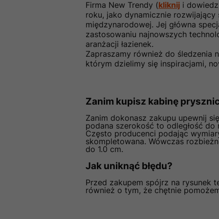
Firma New Trendy (
kliknij
i dowiedz 
roku, jako dynamicznie rozwijający
międzynarodowej. Jej główna specj
zastosowaniu najnowszych technolog
aranżacji łazienek.
Zapraszamy również do śledzenia 
którym dzielimy się inspiracjami, n
Zanim kupisz kabinę pryszn
Zanim dokonasz zakupu upewnij si
podana szerokość to odległość do 
Często producenci podając wymiary
skompletowana. Wówczas rozbieżno
do 1.0 cm.
Jak uniknąć błędu?
Przed zakupem spójrz na rysunek te
również o tym, że chętnie pomoże