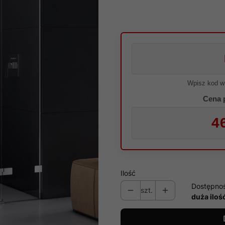
Wpisz kod w
Cena 
4
Ilość
Dostępno
szt.
duża iloś