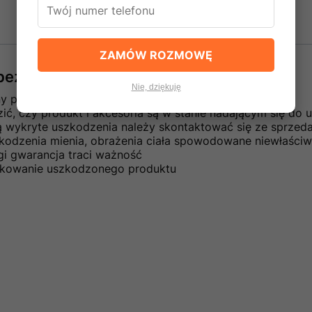
ZAMÓW ROZMOWĘ
e bezpieczeństwa
Nie, dziękuję
ny przez wykwalifikowanych specjalistów
ć, czy produkt i akcesoria są w stanie nadającym się do u
ną wykryte uszkodzenia należy skontaktować się ze sprze
kodzenia mienia, obrażenia ciała spowodowane niewłaściw
gi gwarancja traci ważność
ytkowanie uszkodzonego produktu