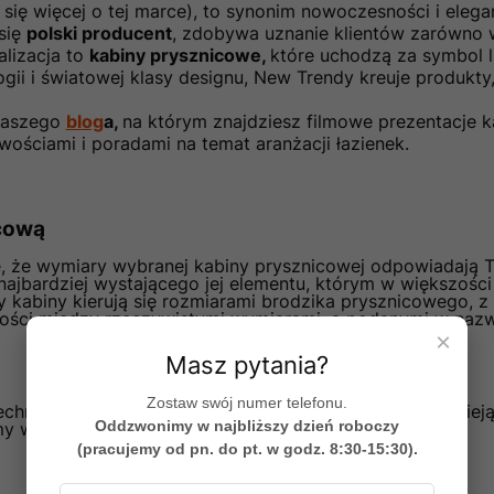
się więcej o tej marce), to synonim nowoczesności i elega
 się
polski producent
, zdobywa uznanie klientów zarówno w 
alizacja to
kabiny prysznicowe,
które uchodzą za symbol lu
ii i światowej klasy designu, New Trendy kreuje produkty
naszego
blog
a,
na którym znajdziesz filmowe prezentacje k
owościami i poradami na temat aranżacji łazienek.
icową
ę, że wymiary wybranej kabiny prysznicowej odpowiadają
najbardziej wystającego jej elementu, którym w większoś
 kabiny kierują się rozmiarami brodzika prysznicowego, 
ści między rzeczywistymi wymiarami, a podanymi w naz
×
Masz pytania?
Zostaw swój numer telefonu.
chniczny. Zawiera on niezbędne informacje, które rozwieją
Oddzwonimy w najbliższy dzień roboczy
my w zakupie. Zadzwoń lub napisz
do nas
.
(pracujemy od pn. do pt. w godz. 8:30-15:30).