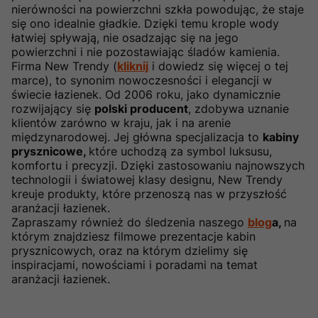
nierówności na powierzchni szkła powodując, że staje
się ono idealnie gładkie. Dzięki temu krople wody
łatwiej spływają, nie osadzając się na jego
powierzchni i nie pozostawiając śladów kamienia.
Firma New Trendy (
kliknij
i dowiedz się więcej o tej
marce), to synonim nowoczesności i elegancji w
świecie łazienek. Od 2006 roku, jako dynamicznie
rozwijający się
polski producent
, zdobywa uznanie
klientów zarówno w kraju, jak i na arenie
międzynarodowej. Jej główna specjalizacja to
kabiny
prysznicowe,
które uchodzą za symbol luksusu,
komfortu i precyzji. Dzięki zastosowaniu najnowszych
technologii i światowej klasy designu, New Trendy
kreuje produkty, które przenoszą nas w przyszłość
aranżacji łazienek.
Zapraszamy również do śledzenia naszego
blog
a,
na
którym znajdziesz filmowe prezentacje kabin
prysznicowych, oraz na którym dzielimy się
inspiracjami, nowościami i poradami na temat
aranżacji łazienek.