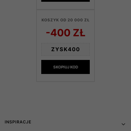
KOSZYK OD 20 000 ZŁ
-400 ZŁ
ZYSK400
SKOPIUJ KOD
Linki w stopce
INSPIRACJE