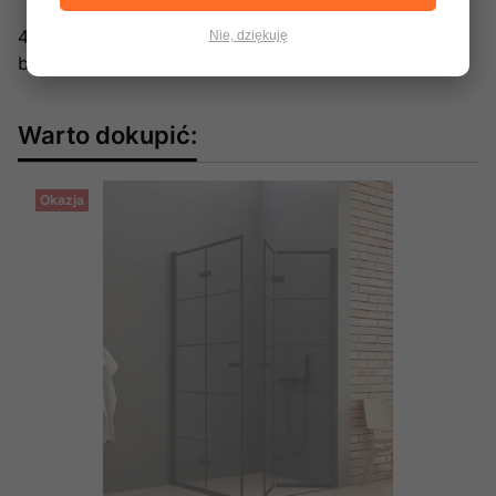
48 306 77 00
Nie, dziękuję
biuro@newtrendy.pl
Warto dokupić:
Okazja