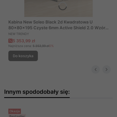
Kabina New Soleo Black 2d Kwadratowa U
80x80x195 Czyste 6mm Active Shield 2.0 Wzór
PRODUCENT
Kratka, Producent: New Trendy, Numer Kat: D-
NEW TRENDY
0287a/D-0288a
Cena promocyjna
5 353,99 zł
Najniższa cena:
5 353,99 zł
0%
Do koszyka
Innym spododobały się:
Okazja
Bestseller