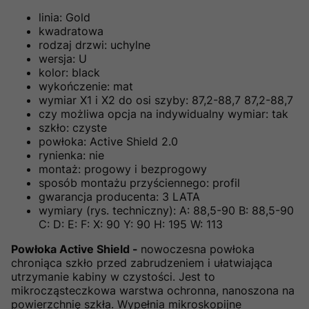
linia: Gold
kwadratowa
rodzaj drzwi: uchylne
wersja: U
kolor: black
wykończenie: mat
wymiar X1 i X2 do osi szyby: 87,2-88,7 87,2-88,7
czy możliwa opcja na indywidualny wymiar: tak
szkło: czyste
powłoka: Active Shield 2.0
rynienka: nie
montaż: progowy i bezprogowy
sposób montażu przyściennego: profil
gwarancja producenta: 3 LATA
wymiary (rys. techniczny): A: 88,5-90 B: 88,5-90
C: D: E: F: X: 90 Y: 90 H: 195 W: 113
Powłoka Active Shield -
nowoczesna powłoka
chroniąca szkło przed zabrudzeniem i ułatwiająca
utrzymanie kabiny w czystości. Jest to
mikrocząsteczkowa warstwa ochronna, nanoszona na
powierzchnię szkła. Wypełnia mikroskopijne