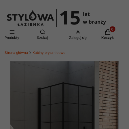
Produkty w 
Otwórz wyszukiwarkę
Produkty
Szukaj
Zaloguj się
Koszyk
Strona główna
Kabiny prysznicowe