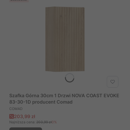
Szafka Górna 30cm 1 Drzwi NOVA COAST EVOKE
83-30-1D producent Comad
PRODUCENT
COMAD
Cena promocyjna
203,99 zł
Najniższa cena:
203,99 zł
0%