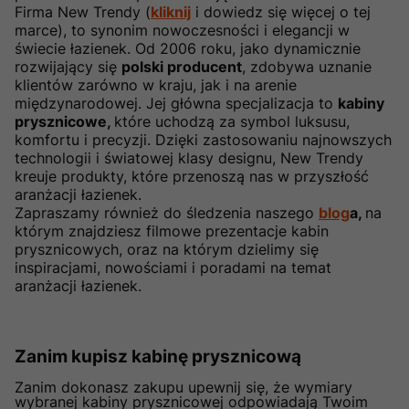
Firma New Trendy (
kliknij
i dowiedz się więcej o tej
marce), to synonim nowoczesności i elegancji w
świecie łazienek. Od 2006 roku, jako dynamicznie
rozwijający się
polski producent
, zdobywa uznanie
klientów zarówno w kraju, jak i na arenie
międzynarodowej. Jej główna specjalizacja to
kabiny
prysznicowe,
które uchodzą za symbol luksusu,
komfortu i precyzji. Dzięki zastosowaniu najnowszych
technologii i światowej klasy designu, New Trendy
kreuje produkty, które przenoszą nas w przyszłość
aranżacji łazienek.
Zapraszamy również do śledzenia naszego
blog
a,
na
którym znajdziesz filmowe prezentacje kabin
prysznicowych, oraz na którym dzielimy się
inspiracjami, nowościami i poradami na temat
aranżacji łazienek.
Zanim kupisz kabinę prysznicową
Zanim dokonasz zakupu upewnij się, że wymiary
wybranej kabiny prysznicowej odpowiadają Twoim