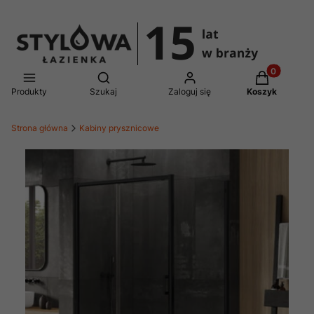
Produkty w 
Otwórz wyszukiwarkę
Produkty
Szukaj
Zaloguj się
Koszyk
Strona główna
Kabiny prysznicowe