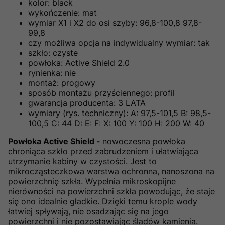
kolor: black
wykończenie: mat
wymiar X1 i X2 do osi szyby: 96,8-100,8 97,8-
99,8
czy możliwa opcja na indywidualny wymiar: tak
szkło: czyste
powłoka: Active Shield 2.0
rynienka: nie
montaż: progowy
sposób montażu przyściennego: profil
gwarancja producenta: 3 LATA
wymiary (rys. techniczny): A: 97,5-101,5 B: 98,5-
100,5 C: 44 D: E: F: X: 100 Y: 100 H: 200 W: 40
Powłoka Active Shield -
nowoczesna powłoka
chroniąca szkło przed zabrudzeniem i ułatwiająca
utrzymanie kabiny w czystości. Jest to
mikrocząsteczkowa warstwa ochronna, nanoszona na
powierzchnię szkła. Wypełnia mikroskopijne
nierówności na powierzchni szkła powodując, że staje
się ono idealnie gładkie. Dzięki temu krople wody
łatwiej spływają, nie osadzając się na jego
powierzchni i nie pozostawiając śladów kamienia.