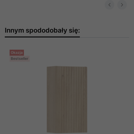
Innym spododobały się:
Okazja
Bestseller