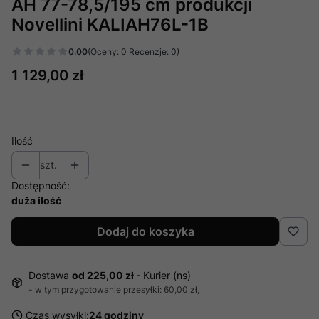
AH 77-78,5/195 cm produkcji
Novellini KALIAH76L-1B
0.00
(Oceny: 0 Recenzje: 0)
Cena
1 129,00 zł
Ilość
szt.
Dostępność:
duża ilość
Dodaj do koszyka
Dostawa
od 225,00 zł
- Kurier (ns)
- w tym przygotowanie przesyłki: 60,00 zł,
Czas wysyłki:
24 godziny