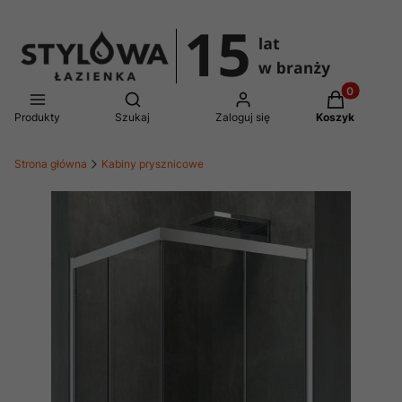
Produkty w 
Otwórz wyszukiwarkę
Produkty
Szukaj
Zaloguj się
Koszyk
Strona główna
Kabiny prysznicowe