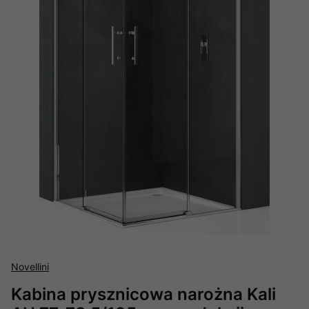
Novellini
Kabina prysznicowa narożna Kali