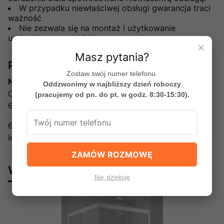
W przypadku niewłaściwej obsługi gwarancja traci
ważność
Nie zezwala się na montaż i użytkowanie
uszkodzonego produktu
×
Masz pytania?
Producent
Zostaw swój numer telefonu.
Novellini Sp. z o.o.
Oddzwonimy w najbliższy dzień roboczy
Obornicka 229
(pracujemy od pn. do pt. w godz. 8:30-15:30).
60-650 Poznań, Polska
61 296 70 32
info@novellini.pl
ZAMÓW ROZMOWĘ
Warto dokupić:
Nie, dziękuję