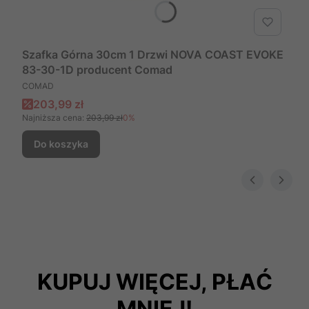
Szafka Górna 30cm 1 Drzwi NOVA COAST EVOKE
83-30-1D producent Comad
PRODUCENT
COMAD
Cena promocyjna
203,99 zł
Najniższa cena:
203,99 zł
0%
Do koszyka
KUPUJ WIĘCEJ, PŁAĆ
MNIEJ!