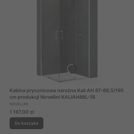
Kabina prysznicowa narożna Kali AH 87-88,5/195
cm produkcji Novellini KALIAH86L-1B
PRODUCENT
NOVELLINI
Cena
1 167,00 zł
Do koszyka