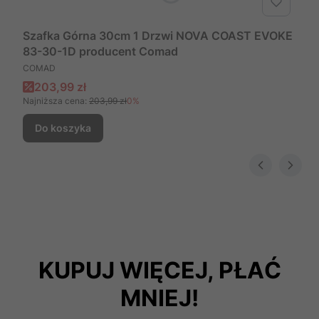
Szafka Górna 30cm 1 Drzwi NOVA COAST EVOKE
83-30-1D producent Comad
PRODUCENT
COMAD
Cena promocyjna
203,99 zł
Najniższa cena:
203,99 zł
0%
Do koszyka
KUPUJ WIĘCEJ, PŁAĆ
MNIEJ!