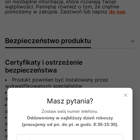
on niezbędne informacje, które rozwieją Twoje
wątpliwości. Pamiętaj również o tym, że chętnie
pomożemy w zakupie. Zadzwoń lub napisz
do nas
.
Bezpieczeństwo produktu
Certyfikaty i ostrzeżenie
bezpieczeństwa
Produkt powinien być instalowany przez
wykwalifikowanych specjalistów
Po rozpakowaniu należy sprawdzić, czy produkt i
×
akcesoria są w stanie nadającym się do użytku.
Masz pytania?
Jeśli podczas transportu zostaną wykryte
uszkodzenia należy skontaktować się ze sprzedawcą
Zostaw swój numer telefonu.
Producent nie odpowiada za uszkodzenia mienia,
Oddzwonimy w najbliższy dzień roboczy
obrażenia ciała spowodowane niewłaściwą obsługą.
(pracujemy od pn. do pt. w godz. 8:30-15:30).
W przypadku niewłaściwej obsługi gwarancja traci
ważność