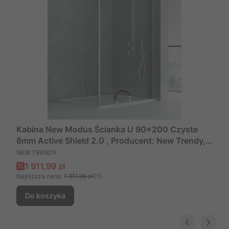
Kabina New Modus Ścianka U 90x200 Czyste
8mm Active Shield 2.0 , Producent: New Trendy,
PRODUCENT
Numer Kat: Exk-0017
NEW TRENDY
Cena promocyjna
1 911,99 zł
Najniższa cena:
1 911,99 zł
0%
Do koszyka