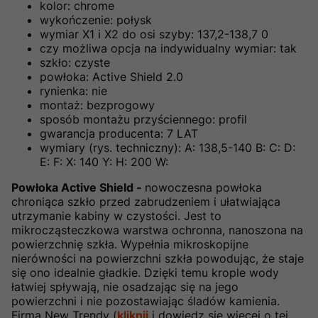
kolor: chrome
wykończenie: połysk
wymiar X1 i X2 do osi szyby: 137,2-138,7 0
czy możliwa opcja na indywidualny wymiar: tak
szkło: czyste
powłoka: Active Shield 2.0
rynienka: nie
montaż: bezprogowy
sposób montażu przyściennego: profil
gwarancja producenta: 7 LAT
wymiary (rys. techniczny): A: 138,5-140 B: C: D:
E: F: X: 140 Y: H: 200 W:
Powłoka Active Shield -
nowoczesna powłoka
chroniąca szkło przed zabrudzeniem i ułatwiająca
utrzymanie kabiny w czystości. Jest to
mikrocząsteczkowa warstwa ochronna, nanoszona na
powierzchnię szkła. Wypełnia mikroskopijne
nierówności na powierzchni szkła powodując, że staje
się ono idealnie gładkie. Dzięki temu krople wody
łatwiej spływają, nie osadzając się na jego
powierzchni i nie pozostawiając śladów kamienia.
Firma New Trendy (
kliknij
i dowiedz się więcej o tej