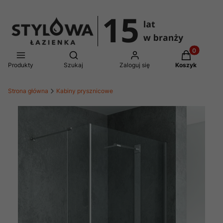
Produkty w 
Otwórz wyszukiwarkę
Produkty
Szukaj
Zaloguj się
Koszyk
Strona główna
Kabiny prysznicowe