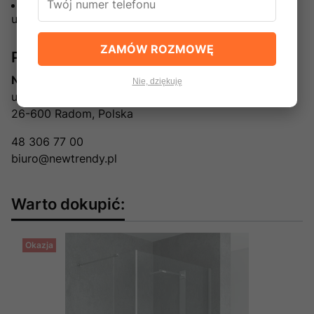
Nie zezwala się na montaż i użytkowanie
uszkodzonego produktu
ZAMÓW ROZMOWĘ
Producent
New Trendy Sp. z o.o.
Nie, dziękuję
ul. Sadownicza 7
26-600 Radom, Polska
48 306 77 00
biuro@newtrendy.pl
Warto dokupić:
Okazja