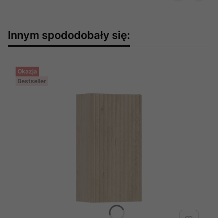
Innym spododobały się:
Okazja
Bestseller