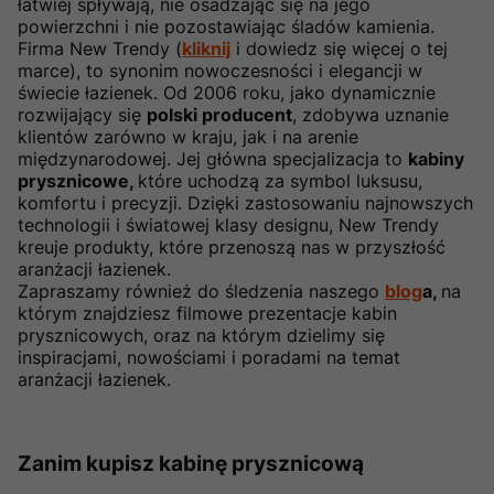
łatwiej spływają, nie osadzając się na jego
powierzchni i nie pozostawiając śladów kamienia.
Firma New Trendy (
kliknij
i dowiedz się więcej o tej
marce), to synonim nowoczesności i elegancji w
świecie łazienek. Od 2006 roku, jako dynamicznie
rozwijający się
polski producent
, zdobywa uznanie
klientów zarówno w kraju, jak i na arenie
międzynarodowej. Jej główna specjalizacja to
kabiny
prysznicowe,
które uchodzą za symbol luksusu,
komfortu i precyzji. Dzięki zastosowaniu najnowszych
technologii i światowej klasy designu, New Trendy
kreuje produkty, które przenoszą nas w przyszłość
aranżacji łazienek.
Zapraszamy również do śledzenia naszego
blog
a,
na
którym znajdziesz filmowe prezentacje kabin
prysznicowych, oraz na którym dzielimy się
inspiracjami, nowościami i poradami na temat
aranżacji łazienek.
Zanim kupisz kabinę prysznicową