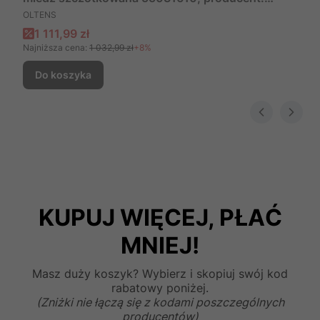
PRODUCENT
OLTENS, nr kat: 55031610
OLTENS
Cena promocyjna
1 111,99 zł
Najniższa cena:
1 032,99 zł
+8%
Do koszyka
KUPUJ WIĘCEJ, PŁAĆ
MNIEJ!
Masz duży koszyk? Wybierz i skopiuj swój kod
rabatowy poniżej.
(Zniżki nie łączą się z kodami poszczególnych
producentów)