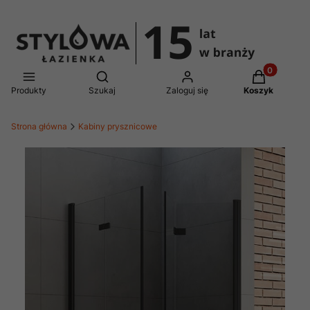
Produkty w 
Otwórz wyszukiwarkę
Produkty
Szukaj
Zaloguj się
Koszyk
Strona główna
Kabiny prysznicowe