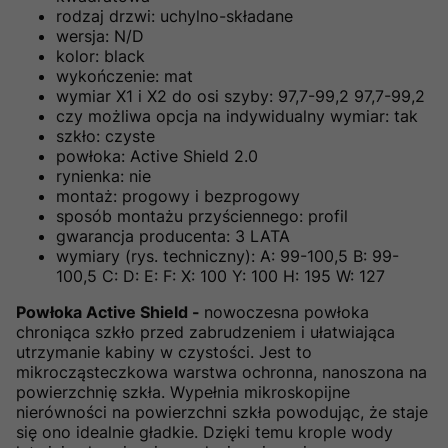
rodzaj drzwi: uchylno-składane
wersja: N/D
kolor: black
wykończenie: mat
wymiar X1 i X2 do osi szyby: 97,7-99,2 97,7-99,2
czy możliwa opcja na indywidualny wymiar: tak
szkło: czyste
powłoka: Active Shield 2.0
rynienka: nie
montaż: progowy i bezprogowy
sposób montażu przyściennego: profil
gwarancja producenta: 3 LATA
wymiary (rys. techniczny): A: 99-100,5 B: 99-
100,5 C: D: E: F: X: 100 Y: 100 H: 195 W: 127
Powłoka Active Shield -
nowoczesna powłoka
chroniąca szkło przed zabrudzeniem i ułatwiająca
utrzymanie kabiny w czystości. Jest to
mikrocząsteczkowa warstwa ochronna, nanoszona na
powierzchnię szkła. Wypełnia mikroskopijne
nierówności na powierzchni szkła powodując, że staje
się ono idealnie gładkie. Dzięki temu krople wody