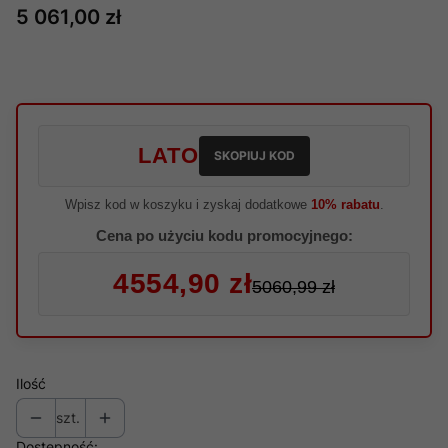
Cena
5 061,00 zł
LATO
SKOPIUJ KOD
Wpisz kod w koszyku i zyskaj dodatkowe
10% rabatu
.
Cena po użyciu kodu promocyjnego:
4554,90 zł
5060,99 zł
Ilość
szt.
Dostępność: