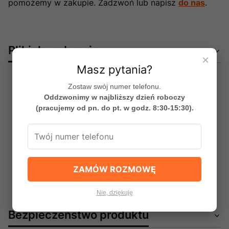
pomożemy w zakupie. Zadzwoń lub napisz
do nas
.
Pliki do pobrania
×
Masz pytania?
Zostaw swój numer telefonu.
Oddzwonimy w najbliższy dzień roboczy
EXK-1731_instrukcja.pdf
2.56 MB
(pracujemy od pn. do pt. w godz. 8:30-15:30).
Instrukcja obsługi / montażu
EXK-1731_karta_techniczna_3.pdf
368.02 kB
ZAMÓW ROZMOWĘ
Karta techniczna
Nie, dziękuję
Bezpieczeństwo produktu