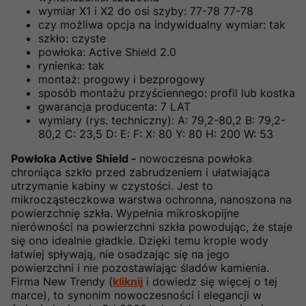
wymiar X1 i X2 do osi szyby: 77-78 77-78
czy możliwa opcja na indywidualny wymiar: tak
szkło: czyste
powłoka: Active Shield 2.0
rynienka: tak
montaż: progowy i bezprogowy
sposób montażu przyściennego: profil lub kostka
gwarancja producenta: 7 LAT
wymiary (rys. techniczny): A: 79,2-80,2 B: 79,2-
80,2 C: 23,5 D: E: F: X: 80 Y: 80 H: 200 W: 53
Powłoka Active Shield -
nowoczesna powłoka
chroniąca szkło przed zabrudzeniem i ułatwiająca
utrzymanie kabiny w czystości. Jest to
mikrocząsteczkowa warstwa ochronna, nanoszona na
powierzchnię szkła. Wypełnia mikroskopijne
nierówności na powierzchni szkła powodując, że staje
się ono idealnie gładkie. Dzięki temu krople wody
łatwiej spływają, nie osadzając się na jego
powierzchni i nie pozostawiając śladów kamienia.
Firma New Trendy (
kliknij
i dowiedz się więcej o tej
marce), to synonim nowoczesności i elegancji w