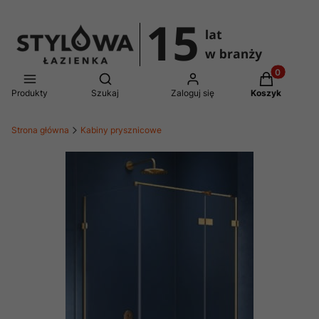
Produkty w 
Otwórz wyszukiwarkę
Produkty
Szukaj
Zaloguj się
Koszyk
Strona główna
Kabiny prysznicowe