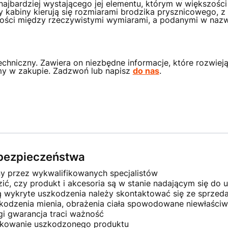
najbardziej wystającego jej elementu, którym w większoś
 kabiny kierują się rozmiarami brodzika prysznicowego, 
ści między rzeczywistymi wymiarami, a podanymi w naz
chniczny. Zawiera on niezbędne informacje, które rozwieją
my w zakupie. Zadzwoń lub napisz
do nas
.
e bezpieczeństwa
ny przez wykwalifikowanych specjalistów
ć, czy produkt i akcesoria są w stanie nadającym się do u
ną wykryte uszkodzenia należy skontaktować się ze sprze
kodzenia mienia, obrażenia ciała spowodowane niewłaściw
gi gwarancja traci ważność
ytkowanie uszkodzonego produktu