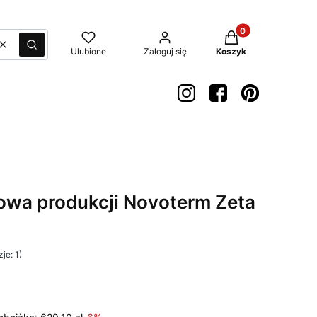
Produkty w koszyk
Wyczyść
Szukaj
Ulubione
Zaloguj się
Koszyk
owa produkcji Novoterm Zeta
je: 1)