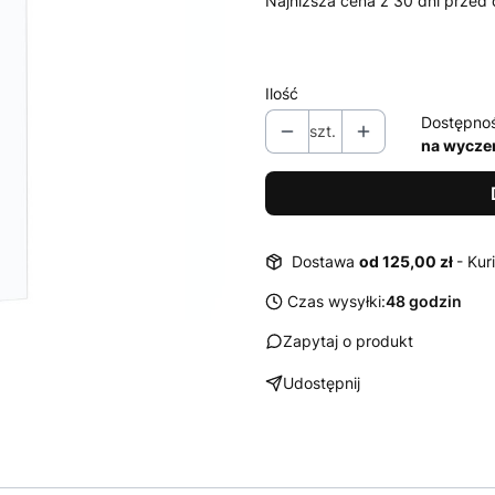
Najniższa cena z 30 dni przed 
Ilość
Dostępno
szt.
na wycze
Dostawa
od 125,00 zł
- Kur
Czas wysyłki:
48 godzin
Zapytaj o produkt
Udostępnij