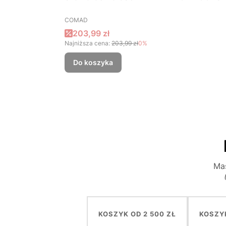
PRODUCENT
COMAD
Cena promocyjna
203,99 zł
Najniższa cena:
203,99 zł
0%
Do koszyka
Mas
KOSZYK OD 2 500 ZŁ
KOSZYK