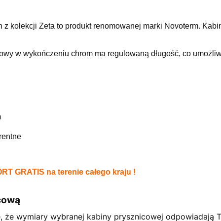
 z kolekcji Zeta to produkt renomowanej marki Novoterm. Kabi
wy w wykończeniu chrom ma regulowaną długość, co umożliwia
m
rentne
ORT GRATIS na tere
nie całego kraju !
icową
ę, że wymiary wybranej kabiny prysznicowej odpowiadają