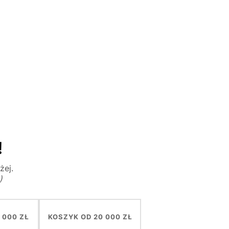
!
żej.
)
 000 ZŁ
KOSZYK OD 20 000 ZŁ