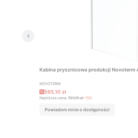
Kabina prysznicowa produkcji Novoterm 
PRODUCENT
NOVOTERM
Cena promocyjna
593,10 zł
Najniższa cena:
701,10 zł
-15%
Powiadom mnie o dostępności