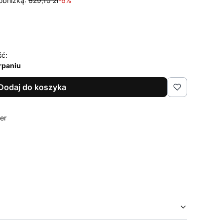
obniżką:
629,10 zł
-6%
ść:
rpaniu
Dodaj do koszyka
ier