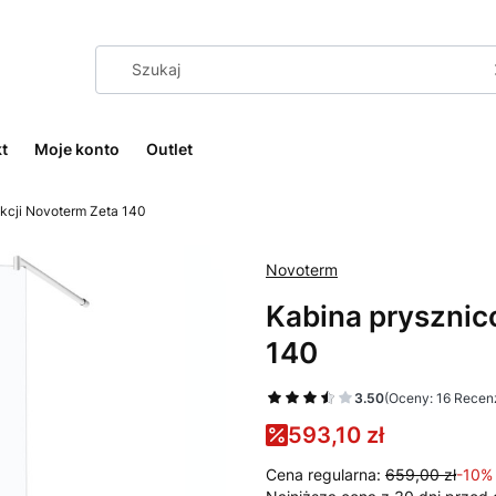
t
Moje konto
Outlet
kcji Novoterm Zeta 140
Novoterm
Kabina prysznic
140
3.50
(Oceny: 16 Recenz
593,10 zł
Cena regularna:
659,00 zł
-10%