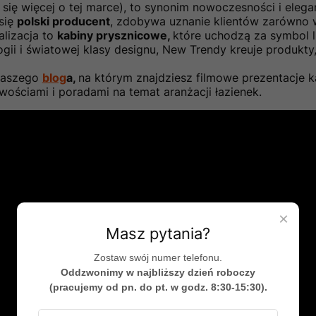
się więcej o tej marce), to synonim nowoczesności i elega
 się
polski producent
, zdobywa uznanie klientów zarówno w 
alizacja to
kabiny prysznicowe,
które uchodzą za symbol lu
ii i światowej klasy designu, New Trendy kreuje produkty
naszego
blog
a,
na którym znajdziesz filmowe prezentacje k
owościami i poradami na temat aranżacji łazienek.
×
Masz pytania?
Zostaw swój numer telefonu.
Oddzwonimy w najbliższy dzień roboczy
(pracujemy od pn. do pt. w godz. 8:30-15:30).