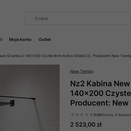
t
Moje konto
Outlet
ck Ścianka U 140x200 Czyste 8mm Active Shield 2.0 , Producent: New Trendy
New Trendy
Nz2 Kabina New
140x200 Czyste 
Producent: New 
0.00
(Oceny: 0 Recenzj
Cena
2 523,00 zł