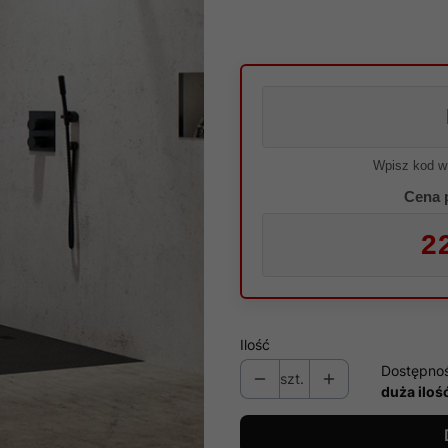
Wpisz kod w
Cena 
2
Ilość
Dostępno
szt.
duża iloś