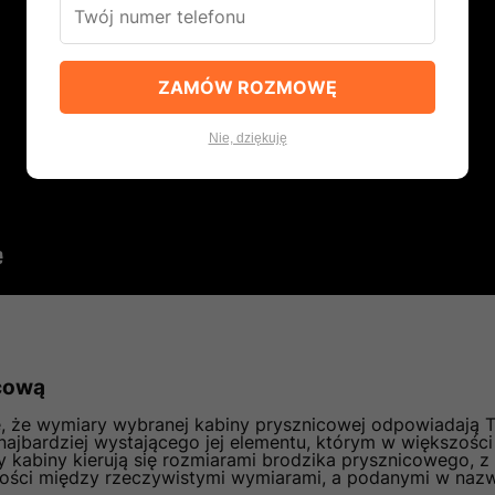
ZAMÓW ROZMOWĘ
Nie, dziękuję
icową
ę, że wymiary wybranej kabiny prysznicowej odpowiadają
najbardziej wystającego jej elementu, którym w większoś
 kabiny kierują się rozmiarami brodzika prysznicowego, 
ści między rzeczywistymi wymiarami, a podanymi w naz