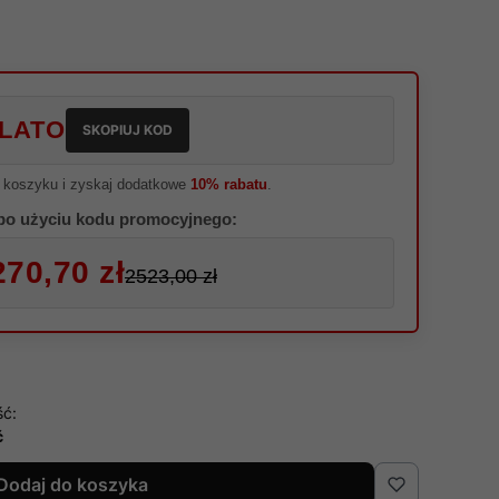
LATO
SKOPIUJ KOD
 koszyku i zyskaj dodatkowe
10% rabatu
.
po użyciu kodu promocyjnego:
270,70 zł
2523,00 zł
ść:
ć
Dodaj do koszyka