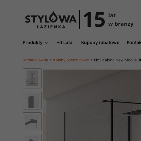
Produkty
Hit Lata!
Kupony rabatowe
Kontak
Strona główna
Kabiny prysznicowe
Nz2 Kabina New Modus Bla