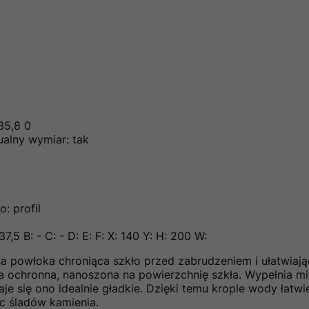
35,8 0
alny wymiar: tak
: profil
7,5 B: - C: - D: E: F: X: 140 Y: H: 200 W:
 powłoka chroniąca szkło przed zabrudzeniem i ułatwiają
 ochronna, nanoszona na powierzchnię szkła. Wypełnia mi
je się ono idealnie gładkie. Dzięki temu krople wody łatwie
ąc śladów kamienia.