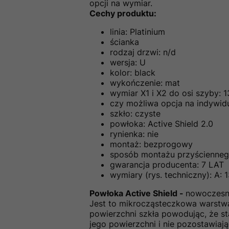
opcji na wymiar.
Cechy produktu:
linia: Platinium
ścianka
rodzaj drzwi: n/d
wersja: U
kolor: black
wykończenie: mat
wymiar X1 i X2 do osi szyby: 1
czy możliwa opcja na indywidu
szkło: czyste
powłoka: Active Shield 2.0
rynienka: nie
montaż: bezprogowy
sposób montażu przyściennego
gwarancja producenta: 7 LAT
wymiary (rys. techniczny): A: 13
Powłoka Active Shield -
nowoczesna
Jest to mikrocząsteczkowa warstwa
powierzchni szkła powodując, że sta
jego powierzchni i nie pozostawiaj