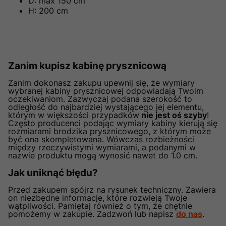
D: max 150 cm
H: 200 cm
Zanim kupisz kabinę prysznicową
Zanim dokonasz zakupu upewnij się, że wymiary
wybranej kabiny prysznicowej odpowiadają Twoim
oczekiwaniom. Zazwyczaj podana szerokość to
odległość do najbardziej wystającego jej elementu,
którym w większości przypadków
nie jest oś szyby
!
Często producenci podając wymiary kabiny kierują się
rozmiarami brodzika prysznicowego, z którym może
być ona skompletowana. Wówczas rozbieżności
między rzeczywistymi wymiarami, a podanymi w
nazwie produktu mogą wynosić nawet do 1.0 cm.
Jak uniknąć błędu?
Przed zakupem spójrz na rysunek techniczny. Zawiera
on niezbędne informacje, które rozwieją Twoje
wątpliwości. Pamiętaj również o tym, że chętnie
pomożemy w zakupie. Zadzwoń lub napisz
do nas
.