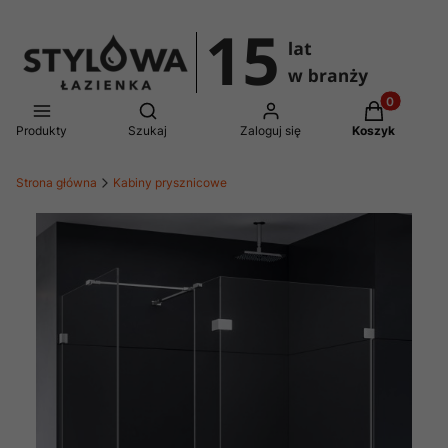
Produkty w 
Otwórz wyszukiwarkę
Produkty
Szukaj
Zaloguj się
Koszyk
Strona główna
Kabiny prysznicowe