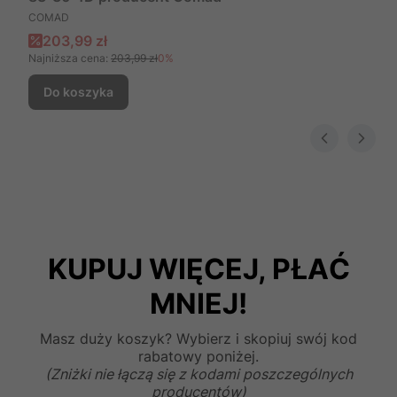
PRODUCENT
COMAD
Cena promocyjna
203,99 zł
Najniższa cena:
203,99 zł
0%
Do koszyka
KUPUJ WIĘCEJ, PŁAĆ
MNIEJ!
Masz duży koszyk? Wybierz i skopiuj swój kod
rabatowy poniżej.
(Zniżki nie łączą się z kodami poszczególnych
producentów)