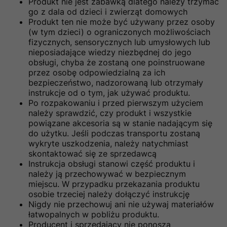
Produkt nie jest zabawką dlatego należy trzymać
go z dala od dzieci i zwierząt domowych
Produkt ten nie może być używany przez osoby
(w tym dzieci) o ograniczonych możliwościach
fizycznych, sensorycznych lub umysłowych lub
nieposiadające wiedzy niezbędnej do jego
obsługi, chyba że zostaną one poinstruowane
przez osobę odpowiedzialną za ich
bezpieczeństwo, nadzorowaną lub otrzymały
instrukcje od o tym, jak używać produktu.
Po rozpakowaniu i przed pierwszym użyciem
należy sprawdzić, czy produkt i wszystkie
powiązane akcesoria są w stanie nadającym się
do użytku. Jeśli podczas transportu zostaną
wykryte uszkodzenia, należy natychmiast
skontaktować się ze sprzedawcą
Instrukcja obsługi stanowi część produktu i
należy ją przechowywać w bezpiecznym
miejscu. W przypadku przekazania produktu
osobie trzeciej należy dołączyć instrukcję
Nigdy nie przechowuj ani nie używaj materiałów
łatwopalnych w pobliżu produktu.
Producent i sprzedający nie ponoszą