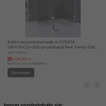
Kabina prysznicowa walk-in EVENTA
140x70x23x200 cm produkcji New Trendy EXK-
PRODUCENT
0225/EXK-0212/EXK-026
NEW TRENDY
Cena promocyjna
5 551,99 zł
Najniższa cena:
5 551,99 zł
0%
Do koszyka
Innym spododobały się: