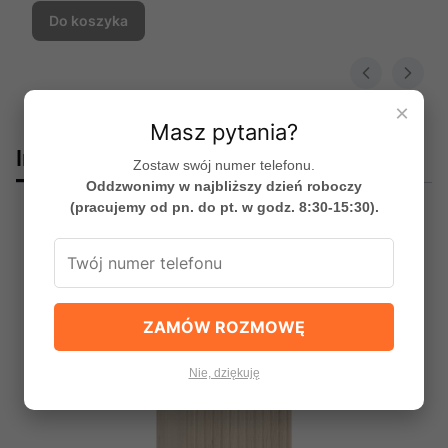
Do koszyka
×
Masz pytania?
Innym spododobały się:
Zostaw swój numer telefonu.
Oddzwonimy w najbliższy dzień roboczy
(pracujemy od pn. do pt. w godz. 8:30-15:30).
Bestseller
ZAMÓW ROZMOWĘ
Nie, dziękuję