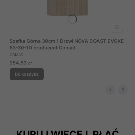
Szafka Górna 30cm 1 Drzwi NOVA COAST EVOKE
83-30-1D producent Comad
PRODUCENT
COMAD
Cena
254,83 zł
Do koszyka
KUPUJ WIĘCEJ, PŁAĆ