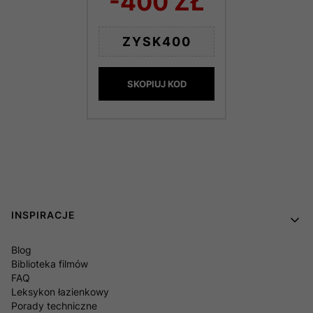
-400 ZŁ
ZYSK400
SKOPIUJ KOD
Linki w stopce
INSPIRACJE
Blog
Biblioteka filmów
FAQ
Leksykon łazienkowy
Porady techniczne