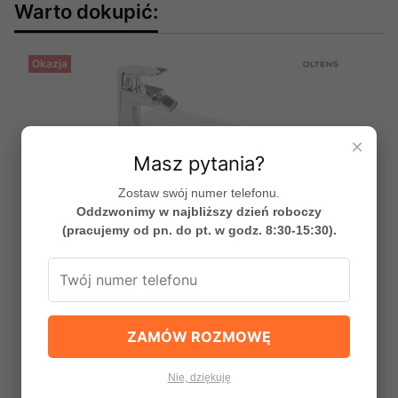
Warto dokupić:
Okazja
×
Masz pytania?
Zostaw swój numer telefonu.
Oddzwonimy w najbliższy dzień roboczy
(pracujemy od pn. do pt. w godz. 8:30-15:30).
ZAMÓW ROZMOWĘ
Oltens Vernal bidet wiszący biały 46002000
Nie, dziękuję