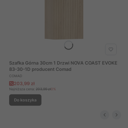
Szafka Górna 30cm 1 Drzwi NOVA COAST EVOKE
83-30-1D producent Comad
PRODUCENT
COMAD
Cena promocyjna
203,99 zł
Najniższa cena:
203,99 zł
0%
Do koszyka