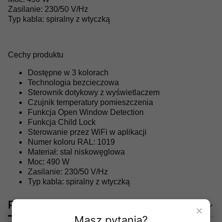
Zasilanie: 230/50 V/Hz
Typ kabla: spiralny z wtyczką
Cechy produktu
Dostępne w 3 kolorach
Technologia bezcieczowa
Sterownik dotykowy z wyświetlaczem
Czujnik temperatury pomieszczenia
Funkcja Open Window Detection
Funkcja Child Lock
Sterowanie przez WiFi w aplikacji
Numer koloru RAL: 1019
Materiał: stal niskowęglowa
Moc: 490 W
Zasilanie: 230/50 V/Hz
Typ kabla: spiralny z wtyczką
Pliki do pobrania
×
Masz pytania?