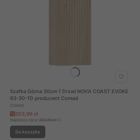
Szafka Górna 30cm 1 Drzwi NOVA COAST EVOKE
83-30-1D producent Comad
PRODUCENT
COMAD
Cena promocyjna
203,99 zł
Najniższa cena:
203,99 zł
0%
Do koszyka