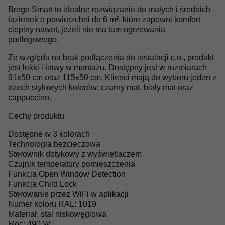
Brego Smart to idealne rozwiązanie do małych i średnich
łazienek o powierzchni do 6 m², które zapewni komfort
cieplny nawet, jeżeli nie ma tam ogrzewania
podłogowego.
Ze względu na brak podłączenia do instalacji c.o., produkt
jest lekki i łatwy w montażu. Dostępny jest w rozmiarach
91x50 cm oraz 115x50 cm. Klienci mają do wyboru jeden z
trzech stylowych kolorów: czarny mat, biały mat oraz
cappuccino.
Cechy produktu
Dostępne w 3 kolorach
Technologia bezcieczowa
Sterownik dotykowy z wyświetlaczem
Czujnik temperatury pomieszczenia
Funkcja Open Window Detection
Funkcja Child Lock
Sterowanie przez WiFi w aplikacji
Numer koloru RAL: 1019
Materiał: stal niskowęglowa
Moc: 490 W