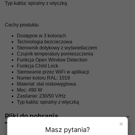
Typ kabla: spiralny z wtyczką
Cechy produktu
Dostępne w 3 kolorach
Technologia bezcieczowa
Sterownik dotykowy z wyświetlaczem
Czujnik temperatury pomieszczenia
Funkcja Open Window Detection
Funkcja Child Lock
Sterowanie przez WiFi w aplikacji
Numer koloru RAL: 1019
Materiał: stal niskowęglowa
Moc: 490 W
Zasilanie: 230/50 V/Hz
Typ kabla: spiralny z wtyczką
Pliki do pobrania
×
Masz pytania?