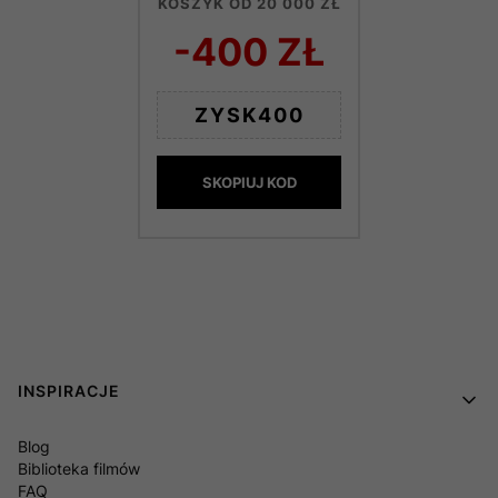
KOSZYK OD 20 000 ZŁ
-400 ZŁ
ZYSK400
SKOPIUJ KOD
Linki w stopce
INSPIRACJE
Blog
Biblioteka filmów
FAQ