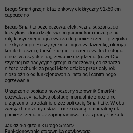
Brego Smart grzejnik łazienkowy elektryczny 91x50 cm,
cappuccino
Brego Smart to bezcieczowa, elektryczna suszarka do
tekstyliów, która dzięki swoim parametrom może pełnić
rolę klasycznego ogrzewacza do pomieszczeń – grzejnika
elektrycznego. Suszy ręczniki i ogrzewa łazienkę, oferując
komfort i oszczędność energii. Bezcieczowa technologia
umożliwia szybkie nagrzewanie urządzenia (nawet 3x
szybciej niż tradycyjne grzejniki cieczowe), co oznacza
niższe rachunki za prąd! Może działać przez cały rok –
niezależnie od funkcjonowania instalacji centralnego
ogrzewania.
Urządzenie posiada nowoczesny sterownik SmartAir
pozwalający na łatwą obsługę: manualnie z poziomu
urządzenia lub zdalnie przez aplikację Smart Life. W obu
wersjach możemy ustawić oczekiwaną temperaturę dla
pomieszczenia oraz zaprogramować czas pracy suszarki.
Jak działa grzejnik Brego Smart?
Funkcjonowanie sterownika dotykowego: