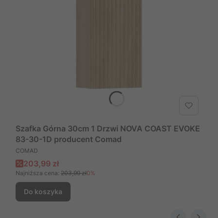
Szafka Górna 30cm 1 Drzwi NOVA COAST EVOKE
83-30-1D producent Comad
PRODUCENT
COMAD
Cena promocyjna
203,99 zł
Najniższa cena:
203,99 zł
0%
Do koszyka