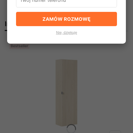
ZAMÓW ROZMOWĘ
Innym spododobały się:
Nie, dziękuję
Bestseller