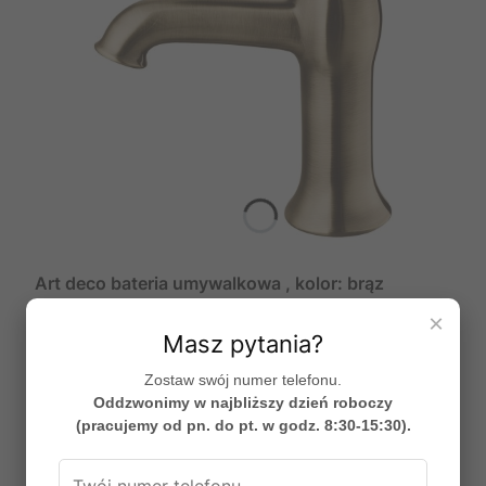
Art deco bateria umywalkowa , kolor: brąz
antyczny, producent: omnires, nr kat: ad5110br
×
PRODUCENT
OMNIRES
Masz pytania?
Cena promocyjna
837,72 zł
Zostaw swój numer telefonu.
Najniższa cena:
777,89 zł
+8%
Oddzwonimy w najbliższy dzień roboczy
Do koszyka
(pracujemy od pn. do pt. w godz. 8:30-15:30).