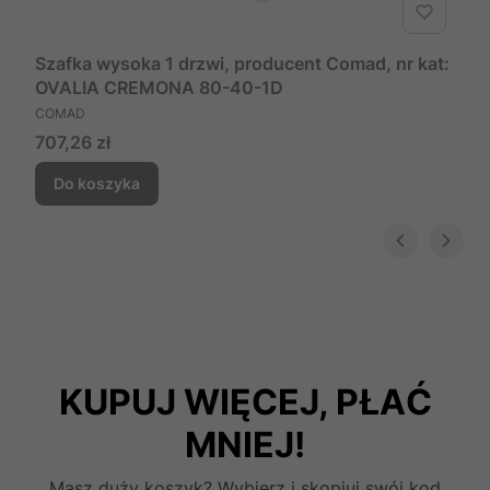
Szafka wysoka 1 drzwi, producent Comad, nr kat:
OVALIA CREMONA 80-40-1D
PRODUCENT
COMAD
Cena
707,26 zł
Do koszyka
KUPUJ WIĘCEJ, PŁAĆ
MNIEJ!
Masz duży koszyk? Wybierz i skopiuj swój kod