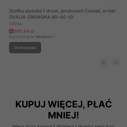
Szafka wysoka 1 drzwi, producent Comad, nr kat:
OVALIA CREMONA 80-40-1D
PRODUCENT
COMAD
Cena promocyjna
565,99 zł
Najniższa cena:
565,99 zł
0%
Do koszyka
KUPUJ WIĘCEJ, PŁAĆ
MNIEJ!
Masz duży koszyk? Wybierz i skopiuj swój kod