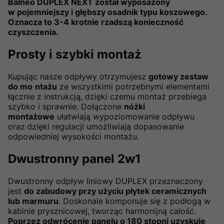
Balneo DUPLEX NEXT został wyposażony
w pojemniejszy i głębszy osadnik typu koszowego.
Oznacza to 3-4 krotnie rzadszą konieczność
czyszczenia.
Prosty i szybki montaż
Kupując nasze odpływy otrzymujesz
gotowy zestaw
do mo
ntażu
ze wszystkimi potrzebnymi elementami
łącznie z instrukcją, dzięki czemu montaż przebiega
szybko i sprawnie. Dołączone
nóżki
montażowe
ułatwiają wypoziomowanie odpływu
oraz
dzięki regulacji umożliwiają dopasowanie
odpowiedniej wysokości montażu.
Dwustronny panel 2w1
Dwustronny odpływ liniowy DUPLEX przeznaczony
jest
do zabudowy przy użyciu płytek ceramicznych
lub marmuru
. Doskonale komponuje się z podłogą w
kabinie prysznicowej, tworząc harmonijną całość.
Poprzez odwrócenie panelu o 180 stopni uzyskuje