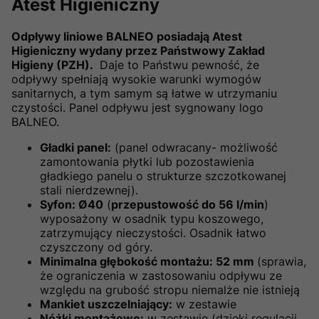
Atest Higieniczny
Odpływy liniowe BALNEO posiadają Atest
Higieniczny wydany przez Państwowy Zakład
Higieny (PZH).
Daje to Państwu pewność, że
odpływy spełniają wysokie warunki wymogów
sanitarnych, a tym samym są łatwe w utrzymaniu
czystości. Panel odpływu jest sygnowany logo
BALNEO.
Gładki panel:
(panel odwracany- możliwość
zamontowania płytki lub pozostawienia
gładkiego panelu o strukturze szczotkowanej
stali nierdzewnej).
Syfon: Ø40
(
przepustowość do 56 l/min
)
wyposażony w osadnik typu koszowego,
zatrzymujący nieczystości. Osadnik łatwo
czyszczony od góry.
Minimalna głębokość montażu: 52 mm
(sprawia,
że ograniczenia w zastosowaniu odpływu ze
względu na grubość stropu niemalże nie istnieją
Mankiet uszczelniający:
w zestawie
Nóżki montażowe:
w zestawie (dzięki regulacji,