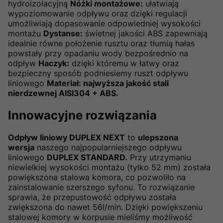
hydroizolacyjną
Nóżki montażowe:
ułatwiają
wypoziomowanie odpływu oraz
dzięki regulacji
umożliwiają dopasowanie odpowiedniej wysokości
montażu
Dystanse:
świetnej jakości ABS zapewniają
idealnie równe położenie rusztu oraz tłumią hałas
powstały przy opadaniu wody bezpośrednio na
odpływ
Haczyk:
dzięki któremu w łatwy oraz
bezpieczny sposób podniesiemy ruszt odpływu
liniowego
Materiał: najwyższa jakość stali
nierdzewnej AISI304 + ABS.
Innowacyjne rozwiązania
Odpływ liniowy DUPLEX NEXT
to
ulepszona
wersja
naszego najpopularniejszego odpływu
liniowego
DUPLEX STANDARD.
Przy utrzymaniu
niewielkiej wysokości montażu (tylko 52 mm) została
powiększona stalowa komora, co pozwoliło na
zainstalowanie szerszego syfonu. To rozwiązanie
sprawia, że przepustowość odpływu została
zwiększona do nawet 56l/min. Dzięki powiększeniu
stalowej komory w korpusie mieliśmy możliwość