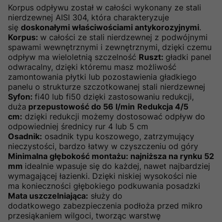
Korpus odpływu został w całości wykonany ze stali
nierdzewnej AISI 304, która charakteryzuje
się
doskonałymi właściwościami antykorozyjnymi
.
Korpus:
w całości ze stali nierdzewnej z podwójnymi
spawami wewnętrznymi i zewnętrznymi, dzięki czemu
odpływ ma wieloletnią szczelność
Ruszt:
gładki panel
odwracalny, dzięki któremu masz możliwość
zamontowania płytki lub pozostawienia gładkiego
panelu o strukturze szczotkowanej stali nierdzewnej
Syfon:
fi40 lub fi50 dzięki zastosowaniu redukcji,
duża
przepustowość do 56 l/min
Redukcja 4/5
cm:
dzięki redukcji możemy dostosować odpływ do
odpowiedniej średnicy rur 4 lub 5 cm
Osadnik:
osadnik typu koszowego, zatrzymujący
nieczystości, bardzo łatwy w czyszczeniu od góry
Minimalna głębokość montażu: najniższa na rynku 52
mm
idealnie wpasuje się do każdej, nawet najbardziej
wymagającej łazienki. Dzięki niskiej wysokości nie
ma konieczności głębokiego podkuwania posadzki
Mata uszczelniająca:
służy do
dodatkowego zabezpieczenia podłoża przed mikro
przesiąkaniem wilgoci, tworząc warstwę