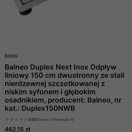
Balneo
Balneo Duplex Next Inox Odpływ
liniowy 150 cm dwustronny ze stali
nierdzewnej szczotkowanej z
niskim syfonem i głębokim
osadnikiem, producent: Balneo, nr
kat.: Duplex150NWB
0.00
(Oceny: 0 Recenzje: 0)
Cena
462,15 zł