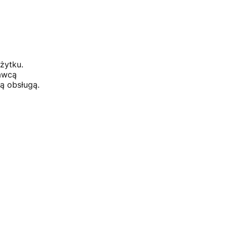
żytku.
dawcą
ą obsługą.