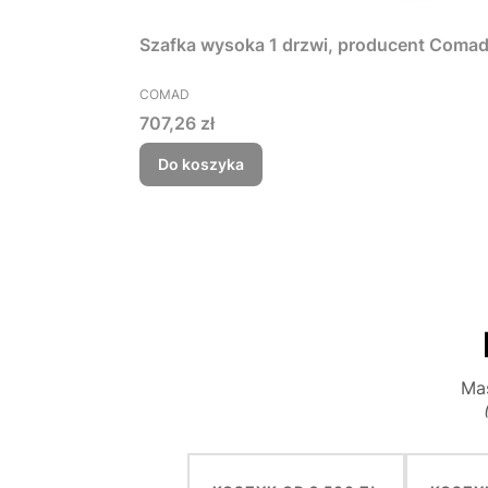
Szafka wysoka 1 drzwi, producent Coma
PRODUCENT
COMAD
Cena
707,26 zł
Do koszyka
Mas