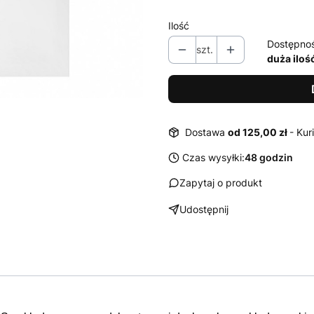
Ilość
Dostępno
szt.
duża iloś
Dostawa
od 125,00 zł
- Kur
Czas wysyłki:
48 godzin
Zapytaj o produkt
Udostępnij