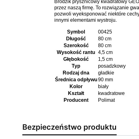
Brodzik prysznicowy kwadratowy GEOS
przez naszą firmę. To rozwiązanie gw
pozwoli wyeksponować niektóre cechy
innymi elementami wystroju.
Symbol
00425
Długość
80 cm
Szerokość
80 cm
Wysokość rantu
4,5 cm
Głębokość
1,5 cm
Typ
posadzkowy
Rodzaj dna
gładkie
Średnica odpływu
90 mm
Kolor
biały
Kształt
kwadratowe
Producent
Polimat
Bezpieczeństwo produktu