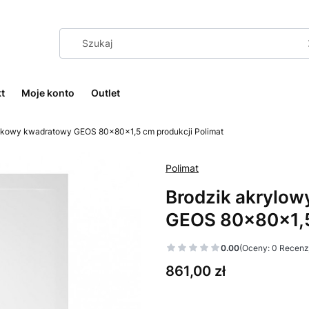
t
Moje konto
Outlet
zkowy kwadratowy GEOS 80x80x1,5 cm produkcji Polimat
Polimat
Brodzik akrylo
GEOS 80x80x1,5 
0.00
(Oceny: 0 Recenzj
Cena
861,00 zł