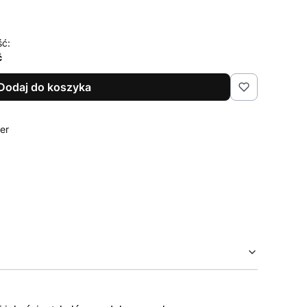
ść:
ć
Dodaj do koszyka
ier