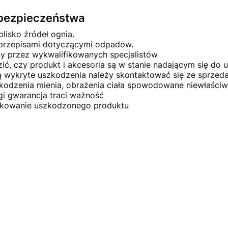
e bezpieczeństwa
blisko źródeł ognia.
 przepisami dotyczącymi odpadów.
ny przez wykwalifikowanych specjalistów
ć, czy produkt i akcesoria są w stanie nadającym się do u
ną wykryte uszkodzenia należy skontaktować się ze sprze
kodzenia mienia, obrażenia ciała spowodowane niewłaściw
gi gwarancja traci ważność
×
ytkowanie uszkodzonego produktu
Masz pytania?
Zostaw swój numer telefonu.
Oddzwonimy w 5 minut!
ZAMÓW ROZMOWĘ
Nie, dziękuję