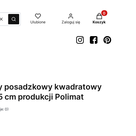
Produkty w koszyk
Wyczyść
Szukaj
Ulubione
Zaloguj się
Koszyk
wy posadzkowy kwadratowy
cm produkcji Polimat
e: 0)