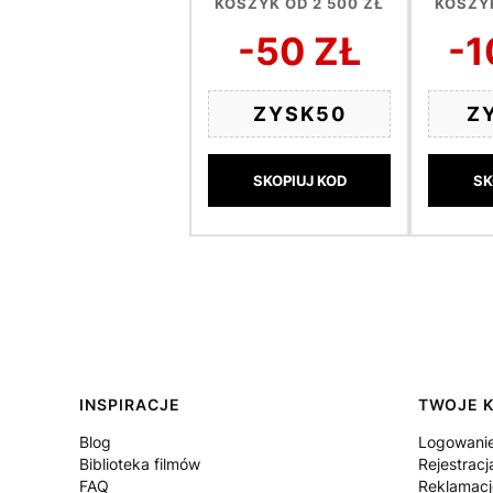
KOSZYK OD 2 500 ZŁ
KOSZYK
-50 ZŁ
-1
ZYSK50
Z
SKOPIUJ KOD
SK
Linki w stopce
INSPIRACJE
TWOJE 
Blog
Logowani
Biblioteka filmów
Rejestracj
FAQ
Reklamacj