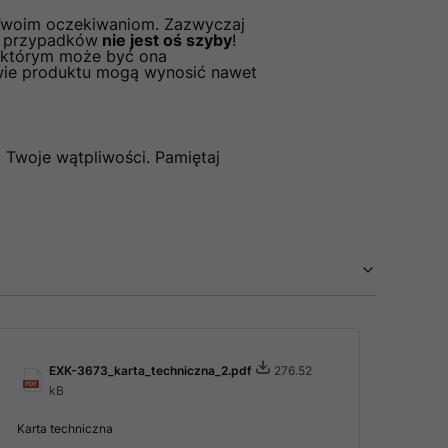
 Twoim oczekiwaniom. Zazwyczaj
ci przypadków
nie jest oś szyby
!
z którym może być ona
wie produktu mogą wynosić nawet
 Twoje wątpliwości. Pamiętaj
EXK-3673_karta_techniczna_2.pdf
276.52
kB
Karta techniczna