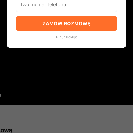
ZAMÓW ROZMOWĘ
Nie, dziękuję
icową