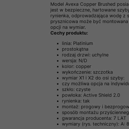
Model Avexa Copper Brushed posia
jest w bezpieczne, hartowane szyby
rynienka, odprowadzająca wodę z sz
prysznicowa może być montowana za
opcji na wymiar.
Cechy produktu:
linia: Platinium
prostokątna
rodzaj drzwi: uchylne
wersja: N/D
kolor: copper
wykończenie: szczotka
wymiar X1 i X2 do osi szyby:
czy możliwa opcja na indywidu
szkło: czyste
powłoka: Active Shield 2.0
rynienka: tak
montaż: progowy i bezprogo
sposób montażu przyściennego:
gwarancja producenta: 7 LAT
wymiary (rys. techniczny): A: 8