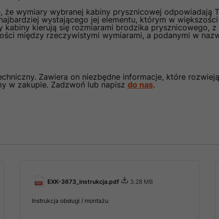
ę, że wymiary wybranej kabiny prysznicowej odpowiadają
najbardziej wystającego jej elementu, którym w większoś
 kabiny kierują się rozmiarami brodzika prysznicowego, 
ści między rzeczywistymi wymiarami, a podanymi w naz
chniczny. Zawiera on niezbędne informacje, które rozwieją
my w zakupie. Zadzwoń lub napisz
do nas
.
EXK-3673_instrukcja.pdf
3.28 MB
Instrukcja obsługi / montażu