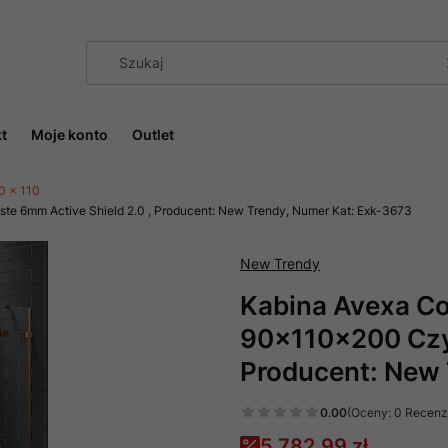
t
Moje konto
Outlet
0 x 110
e 6mm Active Shield 2.0 , Producent: New Trendy, Numer Kat: Exk-3673
New Trendy
Kabina Avexa Co
90x110x200 Czys
Producent: New 
0.00
(Oceny: 0 Recenzj
5 782,99 zł