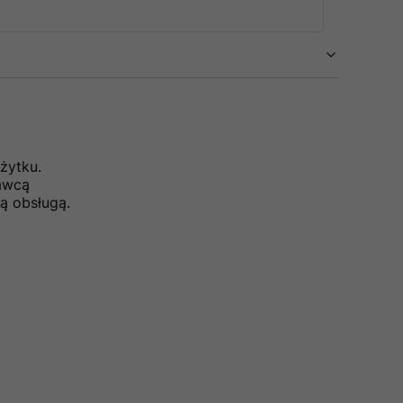
żytku.
dawcą
ą obsługą.