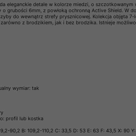
da eleganckie detale w kolorze miedzi, o szczotkowanym
 o grubości 6mm, z powłoką ochronną Active Shield. W doln
yby do wewnątrz strefy prysznicowej. Kolekcja objęta 7-l
równo z brodzikiem, jak i bez brodzika. Istnieje możliw
alny wymiar: tak
wy
 profil lub kostka
9,2-90,2 B: 109,2-110,2 C: 33,5 D: 53 E: 63 F: 43,5 X: 90 Y