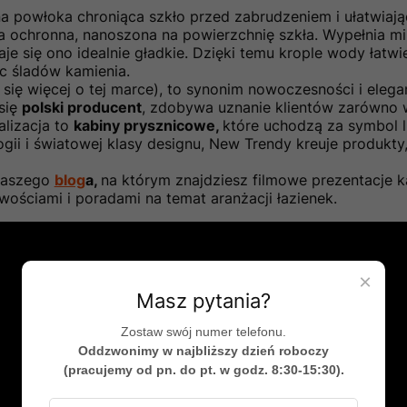
 powłoka chroniąca szkło przed zabrudzeniem i ułatwiają
 ochronna, nanoszona na powierzchnię szkła. Wypełnia mi
je się ono idealnie gładkie. Dzięki temu krople wody łatwie
ąc śladów kamienia.
się więcej o tej marce), to synonim nowoczesności i elega
 się
polski producent
, zdobywa uznanie klientów zarówno w 
alizacja to
kabiny prysznicowe,
które uchodzą za symbol lu
ii i światowej klasy designu, New Trendy kreuje produkty
naszego
blog
a,
na którym znajdziesz filmowe prezentacje k
owościami i poradami na temat aranżacji łazienek.
×
Masz pytania?
Zostaw swój numer telefonu.
Oddzwonimy w najbliższy dzień roboczy
(pracujemy od pn. do pt. w godz. 8:30-15:30).