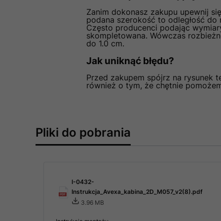
Zanim dokonasz zakupu upewnij si
podana szerokość to odległość do 
Często producenci podając wymiary
skompletowana. Wówczas rozbieżno
do 1.0 cm.
Jak uniknąć błędu?
Przed zakupem spójrz na rysunek te
również o tym, że chętnie pomoże
Pliki do pobrania
I-0432-
Instrukcja_Avexa_kabina_2D_M057_v2(8).pdf
3.96 MB