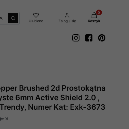
Produkty w koszyk
Wyczyść
Szukaj
Ulubione
Zaloguj się
Koszyk
pper Brushed 2d Prostokątna
te 6mm Active Shield 2.0 ,
Trendy, Numer Kat: Exk-3673
e: 0)