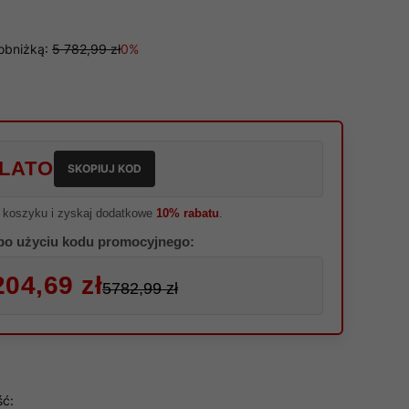
obniżką:
5 782,99 zł
0%
LATO
SKOPIUJ KOD
 koszyku i zyskaj dodatkowe
10% rabatu
.
po użyciu kodu promocyjnego:
204,69 zł
5782,99 zł
ść: