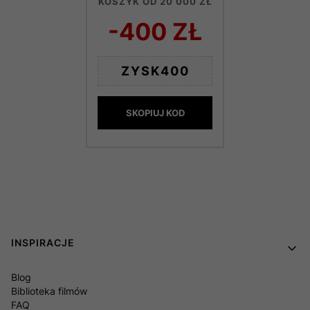
KOSZYK OD 20 000 ZŁ
-400 ZŁ
ZYSK400
SKOPIUJ KOD
Linki w stopce
INSPIRACJE
Blog
Biblioteka filmów
FAQ