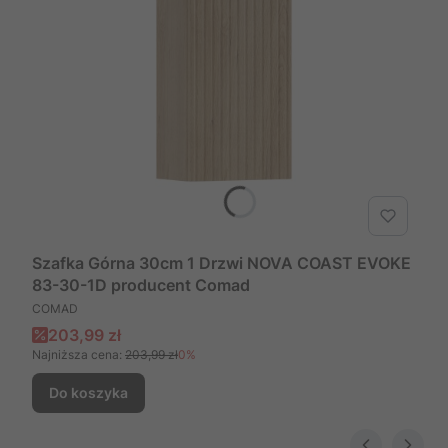
Szafka Górna 30cm 1 Drzwi NOVA COAST EVOKE
83-30-1D producent Comad
PRODUCENT
COMAD
Cena promocyjna
203,99 zł
Najniższa cena:
203,99 zł
0%
Do koszyka