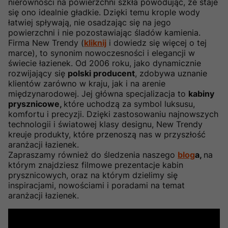
nierówności na powierzchni szkła powodując, że staje
się ono idealnie gładkie. Dzięki temu krople wody
łatwiej spływają, nie osadzając się na jego
powierzchni i nie pozostawiając śladów kamienia.
Firma New Trendy (
kliknij
i dowiedz się więcej o tej
marce), to synonim nowoczesności i elegancji w
świecie łazienek. Od 2006 roku, jako dynamicznie
rozwijający się
polski producent
, zdobywa uznanie
klientów zarówno w kraju, jak i na arenie
międzynarodowej. Jej główna specjalizacja to
kabiny
prysznicowe,
które uchodzą za symbol luksusu,
komfortu i precyzji. Dzięki zastosowaniu najnowszych
technologii i światowej klasy designu, New Trendy
kreuje produkty, które przenoszą nas w przyszłość
aranżacji łazienek.
Zapraszamy również do śledzenia naszego
blog
a,
na
którym znajdziesz filmowe prezentacje kabin
prysznicowych, oraz na którym dzielimy się
inspiracjami, nowościami i poradami na temat
aranżacji łazienek.