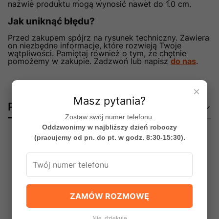
nazwie produktu mogą wynosić nawet do 1.0 cm.
Jak uniknąć błędu?
Przed zakupem spójrz na rysunek techniczny. Zawiera
on niezbędne informacje, które rozwieją Twoje
wątpliwości. Pamiętaj również o tym, że chętnie
pomożemy w zakupie. Zadzwoń lub napisz
do nas
.
×
Masz pytania?
Pliki do pobrania
Zostaw swój numer telefonu.
Oddzwonimy w najbliższy dzień roboczy
(pracujemy od pn. do pt. w godz. 8:30-15:30).
EXK-2100_instrukcja.pdf
2.64 MB
Instrukcja obsługi / montażu
ZAMÓW ROZMOWĘ
EXK-2100_karta_techniczna_2.pdf
360.30 kB
Nie, dziękuję