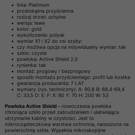
linia: Platinium
prostokątna przyścienna
rodzaj drzwi: uchylne
wersja: lewe
kolor: gold
wykończenie: połysk
wymiar X1 i X2 do osi szyby:
czy możliwa opcja na indywidualny wymiar: tak
szkło: czyste
powłoka: Active Shield 2.0
rynienka: tak
montaż: progowy i bezprogowy
sposób montażu przyściennego: profil lub kostka
gwarancja producenta: 7 LAT
wymiary (rys. techniczny): A: 90,8 B: 68,4-69,4
C: 33,5 D: E: F: X: 90 Y: 70 H: 200 W: 53
Powłoka Active Shield -
nowoczesna powłoka
chroniąca szkło przed zabrudzeniem i ułatwiająca
utrzymanie kabiny w czystości. Jest to
mikrocząsteczkowa warstwa ochronna, nanoszona na
powierzchnię szkła. Wypełnia mikroskopijne