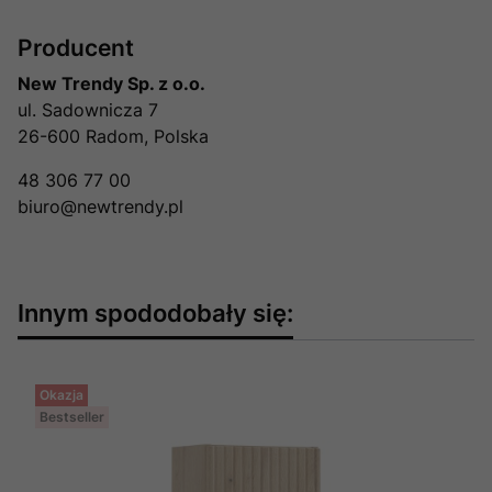
Producent
New Trendy Sp. z o.o.
ul. Sadownicza 7
26-600 Radom, Polska
48 306 77 00
biuro@newtrendy.pl
Innym spododobały się:
Okazja
Bestseller