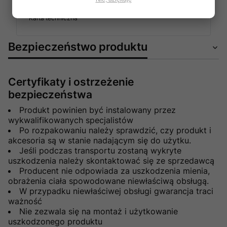
Karta techniczna
Bezpieczeństwo produktu
Certyfikaty i ostrzeżenie
bezpieczeństwa
Produkt powinien być instalowany przez
wykwalifikowanych specjalistów
Po rozpakowaniu należy sprawdzić, czy produkt i
akcesoria są w stanie nadającym się do użytku.
Jeśli podczas transportu zostaną wykryte
uszkodzenia należy skontaktować się ze sprzedawcą
Producent nie odpowiada za uszkodzenia mienia,
obrażenia ciała spowodowane niewłaściwą obsługą.
W przypadku niewłaściwej obsługi gwarancja traci
ważność
Nie zezwala się na montaż i użytkowanie
uszkodzonego produktu