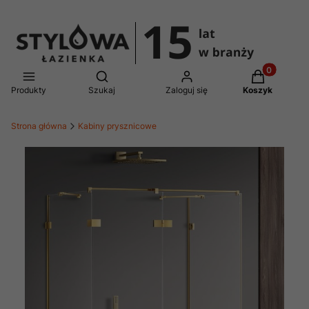
Produkty w 
Otwórz wyszukiwarkę
Produkty
Szukaj
Zaloguj się
Koszyk
Strona główna
Kabiny prysznicowe