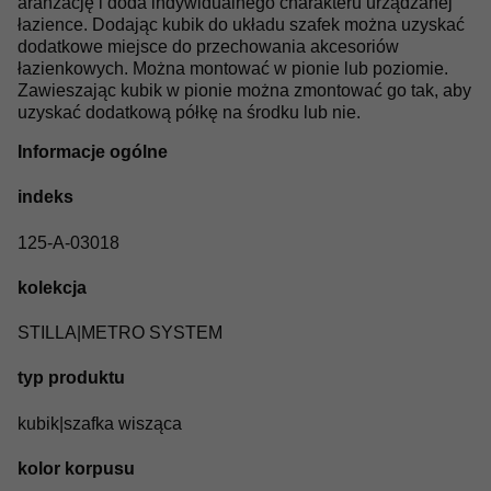
aranżację i doda indywidualnego charakteru urządzanej
łazience. Dodając kubik do układu szafek można uzyskać
dodatkowe miejsce do przechowania akcesoriów
łazienkowych. Można montować w pionie lub poziomie.
Zawieszając kubik w pionie można zmontować go tak, aby
uzyskać dodatkową półkę na środku lub nie.
Informacje ogólne
indeks
125-A-03018
kolekcja
STILLA|METRO SYSTEM
typ produktu
kubik|szafka wisząca
kolor korpusu