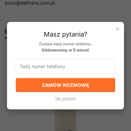
biuro@deftrans.com.pl
×
Innym spododobały się:
Masz pytania?
Zostaw swój numer telefonu.
Oddzwonimy w 5 minut!
Bestseller
ZAMÓW ROZMOWĘ
Nie, dziękuję