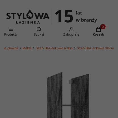
Produkty w 
Otwórz wyszukiwarkę
Produkty
Szukaj
Zaloguj się
Koszyk
trona główna
Meble
Szafki łazienkowe niskie
Szafki łazienkowe 30cm