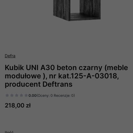
Defra
Kubik UNI A30 beton czarny (meble
modułowe ), nr kat.125-A-03018,
producent Deftrans
0.00
(Oceny: 0 Recenzje: 0)
Cena
218,00 zł
Ilość