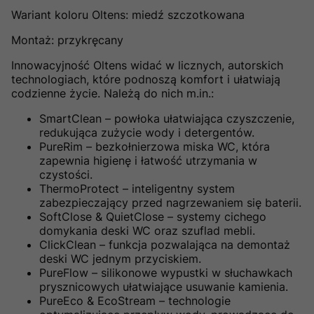
Wariant koloru Oltens: miedź szczotkowana
Montaż: przykręcany
Innowacyjność Oltens widać w licznych, autorskich
technologiach, które podnoszą komfort i ułatwiają
codzienne życie. Należą do nich m.in.:
SmartClean – powłoka ułatwiająca czyszczenie,
redukująca zużycie wody i detergentów.
PureRim – bezkołnierzowa miska WC, która
zapewnia higienę i łatwość utrzymania w
czystości.
ThermoProtect – inteligentny system
zabezpieczający przed nagrzewaniem się baterii.
SoftClose & QuietClose – systemy cichego
domykania deski WC oraz szuflad mebli.
ClickClean – funkcja pozwalająca na demontaż
deski WC jednym przyciskiem.
PureFlow – silikonowe wypustki w słuchawkach
prysznicowych ułatwiające usuwanie kamienia.
PureEco & EcoStream – technologie