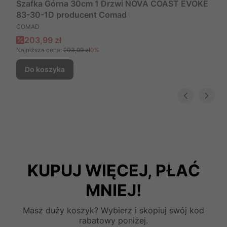
Szafka Górna 30cm 1 Drzwi NOVA COAST EVOKE
83-30-1D producent Comad
PRODUCENT
COMAD
Cena promocyjna
203,99 zł
Najniższa cena:
203,99 zł
0%
Do koszyka
KUPUJ WIĘCEJ, PŁAĆ
MNIEJ!
Masz duży koszyk? Wybierz i skopiuj swój kod
rabatowy poniżej.