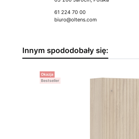
61 224 70 00
biuro@oltens.com
Innym spododobały się:
Okazja
Bestseller