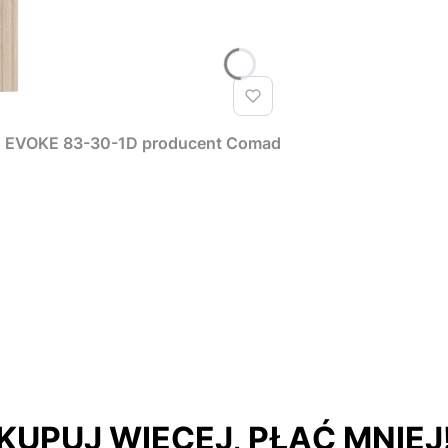
T EVOKE 83-30-1D producent Comad
KUPUJ WIĘCEJ, PŁAĆ MNIEJ