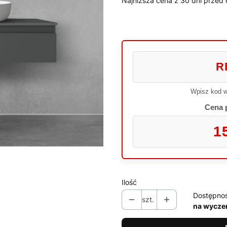
Najniższa cena z 30 dni przed 
R
Wpisz kod w
Cena 
1
Ilość
Dostępno
szt.
na wycze