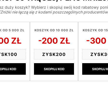
z duży koszyk? Wybierz i skopiuj swój kod rabatowy poni
(Zniżki nie łączą się z kodami poszczególnych producentów
 OD 5 000 ZŁ
KOSZYK OD 10 000 ZŁ
KOSZYK OD 15
00 ZŁ
-200 ZŁ
-300
YSK100
ZYSK200
ZYSK3
OPIUJ KOD
SKOPIUJ KOD
SKOPIUJ 