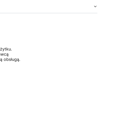
żytku.
dawcą
ą obsługą.