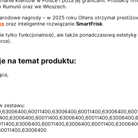
anie klientów w Polsce i poza jej granicami. Produkty fir
w Rumunii oraz we Włoszech.
narodowe nagrody – w 2025 roku Oltens otrzymał prestiż
es
oraz inteligentne rozwiązanie
SmartFrisk
.
nie tylko funkcjonalność, ale także ponadczasową estetykę
rce).
e na temat produktu:
ąca,
w zestawu:
0,63006400,60011400,63006400,60011400,63006400,600
1400,63006400,60011400,63006400,60011400,63006400,
011400,63006400,60011400,63006400,60011400,6300640
60011400,63006400