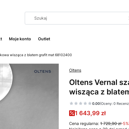
t
Moje konto
Outlet
kowa wisząca z blatem grafit mat 68102400
Oltens
Oltens Vernal 
wisząca z blate
0.00
(Oceny: 0 Recenzj
1 643,99 zł
Cena regularna:
1 729,90 zł
-5%