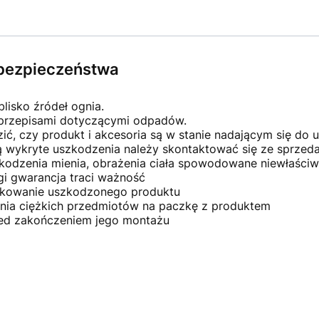
×
Masz pytania?
Zostaw swój numer telefonu.
e bezpieczeństwa
Oddzwonimy w najbliższy dzień roboczy
(pracujemy od pn. do pt. w godz. 8:30-15:30).
blisko źródeł ognia.
 przepisami dotyczącymi odpadów.
ć, czy produkt i akcesoria są w stanie nadającym się do u
ną wykryte uszkodzenia należy skontaktować się ze sprze
kodzenia mienia, obrażenia ciała spowodowane niewłaściw
ZAMÓW ROZMOWĘ
gi gwarancja traci ważność
ytkowanie uszkodzonego produktu
ania ciężkich przedmiotów na paczkę z produktem
Nie, dziękuję
zed zakończeniem jego montażu