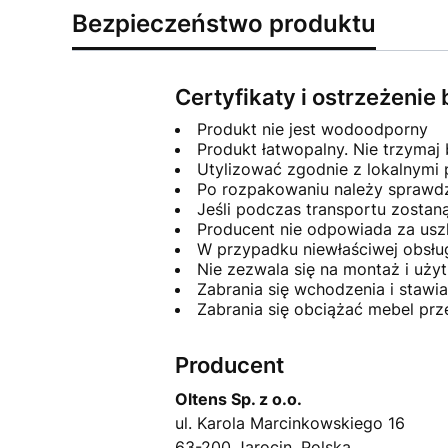
Bezpieczeństwo produktu
Certyfikaty i ostrzeżeni
Produkt nie jest wodoodporny
Produkt łatwopalny. Nie trzymaj 
Utylizować zgodnie z lokalnymi
Po rozpakowaniu należy sprawdzi
Jeśli podczas transportu zosta
Producent nie odpowiada za usz
W przypadku niewłaściwej obsłu
Nie zezwala się na montaż i uż
Zabrania się wchodzenia i stawi
Zabrania się obciążać mebel pr
Producent
Oltens Sp. z o.o.
ul. Karola Marcinkowskiego 16
63-200 Jarocin, Polska