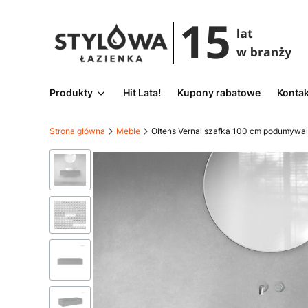
Produkty
Hit Lata!
Kupony rabatowe
Kontak
Strona główna
Meble
Oltens Vernal szafka 100 cm podumywal