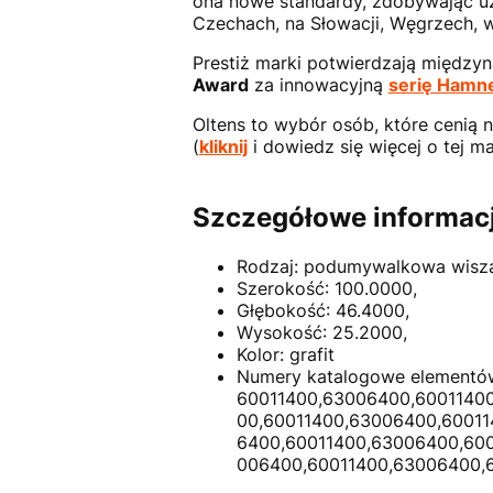
ona nowe standardy, zdobywając uzn
Czechach, na Słowacji, Węgrzech, 
Prestiż marki potwierdzają między
Award
za innowacyjną
serię Hamn
Oltens to wybór osób, które cenią 
(
kliknij
i dowiedz się więcej o tej ma
Szczegółowe informacj
Rodzaj: podumywalkowa wisz
Szerokość: 100.0000,
Głębokość: 46.4000,
Wysokość: 25.2000,
Kolor: grafit
Numery katalogowe elementó
60011400,63006400,6001140
00,60011400,63006400,6001
6400,60011400,63006400,60
006400,60011400,63006400,