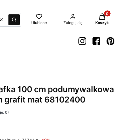
Produkty w koszyk
Wyczyść
Szukaj
Ulubione
Zaloguj się
Koszyk
szafka 100 cm podumywalkowa
m grafit mat 68102400
e: 0)