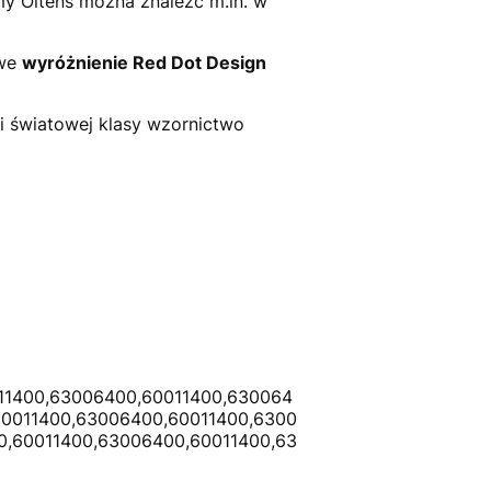
my Oltens można znaleźć m.in. w
owe
wyróżnienie Red Dot Design
 i światowej klasy wzornictwo
11400,63006400,60011400,630064
60011400,63006400,60011400,6300
0,60011400,63006400,60011400,63