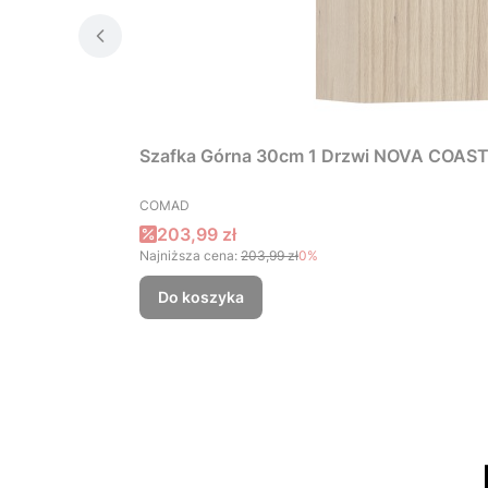
Szafka Górna 30cm 1 Drzwi NOVA COAS
PRODUCENT
COMAD
Cena promocyjna
203,99 zł
Najniższa cena:
203,99 zł
0%
Do koszyka