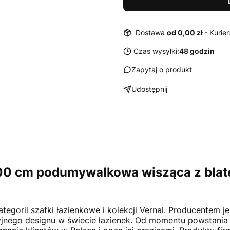
Dostawa
od 0,00 zł
- Kurie
Czas wysyłki:
48 godzin
Zapytaj o produkt
Udostępnij
100 cm podumywalkowa wisząca z blate
egorii szafki łazienkowe i kolekcji Vernal. Producentem je
cyjnego designu w świecie łazienek. Od momentu powstani