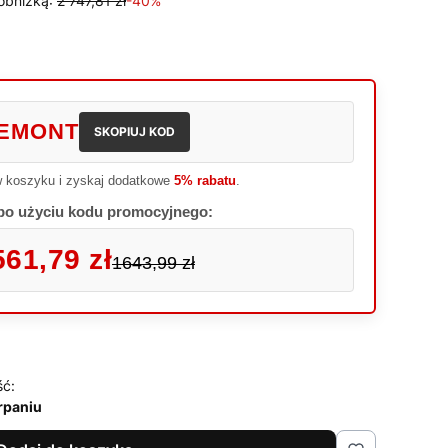
obniżką:
2 747,81 zł
-40%
EMONT
SKOPIUJ KOD
 koszyku i zyskaj dodatkowe
5% rabatu
.
po użyciu kodu promocyjnego:
561,79 zł
1643,99 zł
ść:
rpaniu