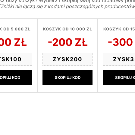
z duży koszyk? Wybierz i skopiuj swój kod rabatowy poni
(Zniżki nie łączą się z kodami poszczególnych producentów
 OD 5 000 ZŁ
KOSZYK OD 10 000 ZŁ
KOSZYK OD 15
00 ZŁ
-200 ZŁ
-300
YSK100
ZYSK200
ZYSK3
OPIUJ KOD
SKOPIUJ KOD
SKOPIUJ 