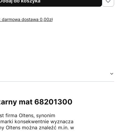
Dodaj do koszyka
r: darmowa dostawa 0,00zł
czarny mat 68201300
st firma Oltens, synonim
a marki konsekwentnie wyznacza
my Oltens można znaleźć m.in. w