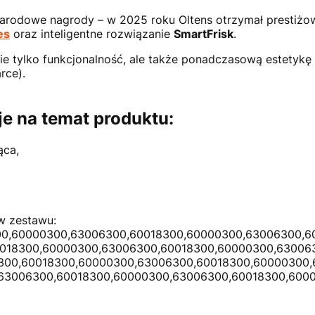
narodowe nagrody – w 2025 roku Oltens otrzymał prestiż
es
oraz inteligentne rozwiązanie
SmartFrisk
.
nie tylko funkcjonalność, ale także ponadczasową estetykę
rce).
e na temat produktu:
ąca,
w zestawu:
0,60000300,63006300,60018300,60000300,63006300,6
018300,60000300,63006300,60018300,60000300,63006
300,60018300,60000300,63006300,60018300,60000300,
63006300,60018300,60000300,63006300,60018300,600