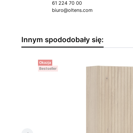
61 224 70 00
biuro@oltens.com
Innym spododobały się:
Okazja
Bestseller