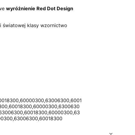
owe
wyróżnienie Red Dot Design
 i światowej klasy wzornictwo
0018300,60000300,63006300,6001
300,60018300,60000300,6300630
63006300,60018300,60000300,63
00300,63006300,60018300