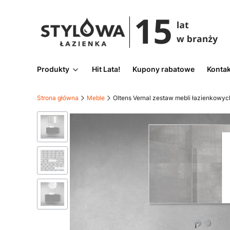
Produkty
Hit Lata!
Kupony rabatowe
Kontak
Strona główna
Meble
Oltens Vernal zestaw mebli łazienkowy