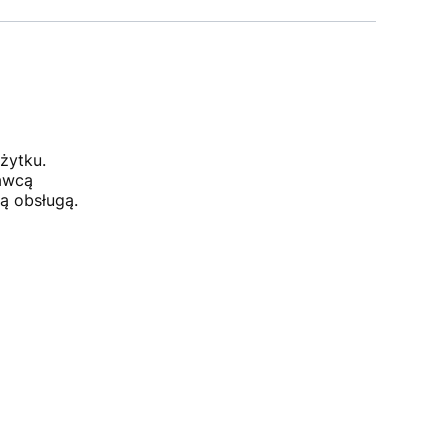
żytku.
dawcą
ą obsługą.