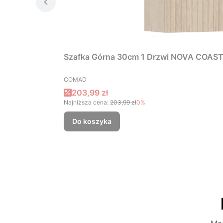
Szafka Górna 30cm 1 Drzwi NOVA COAS
PRODUCENT
COMAD
Cena promocyjna
203,99 zł
Najniższa cena:
203,99 zł
0%
Do koszyka