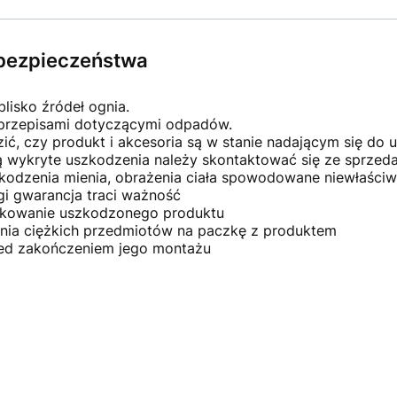
×
Masz pytania?
e bezpieczeństwa
Zostaw swój numer telefonu.
Oddzwonimy w najbliższy dzień roboczy
(pracujemy od pn. do pt. w godz. 8:30-15:30).
blisko źródeł ognia.
 przepisami dotyczącymi odpadów.
ć, czy produkt i akcesoria są w stanie nadającym się do u
ną wykryte uszkodzenia należy skontaktować się ze sprze
kodzenia mienia, obrażenia ciała spowodowane niewłaściw
gi gwarancja traci ważność
ZAMÓW ROZMOWĘ
ytkowanie uszkodzonego produktu
ania ciężkich przedmiotów na paczkę z produktem
Nie, dziękuję
zed zakończeniem jego montażu