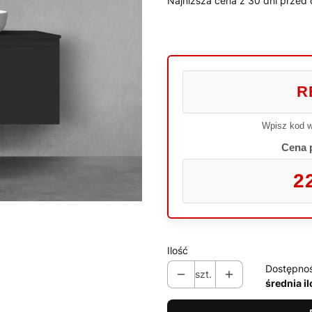
Najniższa cena z 30 dni przed 
R
Wpisz kod w
Cena 
2
Ilość
Dostępno
szt.
średnia i