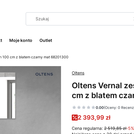
t
Moje konto
Outlet
ch 100 cm z blatem czarny mat 68201300
Oltens
Oltens Vernal z
cm z blatem cz
0.00
(Oceny: 0 Recenzj
2 393,99 zł
Cena regularna:
2 519,85 zł
-5%