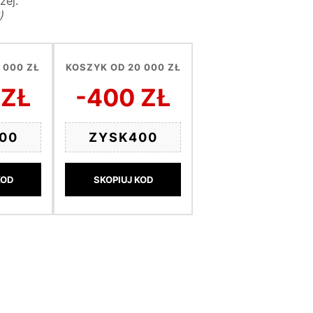
żej.
)
 000 ZŁ
KOSZYK OD 20 000 ZŁ
 ZŁ
-400 ZŁ
00
ZYSK400
KOD
SKOPIUJ KOD