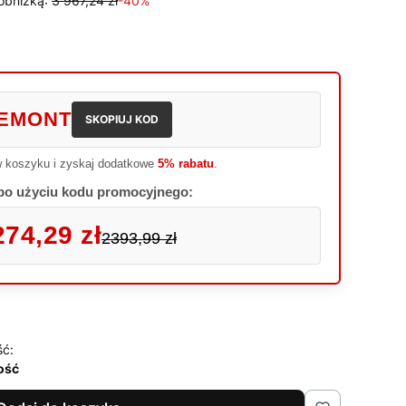
obniżką:
3 967,24 zł
-40%
EMONT
SKOPIUJ KOD
 koszyku i zyskaj dodatkowe
5% rabatu
.
po użyciu kodu promocyjnego:
274,29 zł
2393,99 zł
ść:
lość