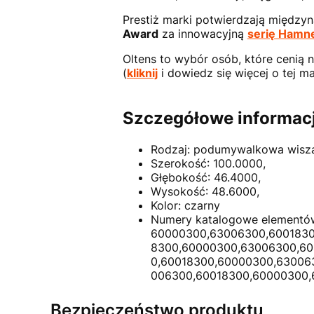
Prestiż marki potwierdzają między
Award
za innowacyjną
serię Hamn
Oltens to wybór osób, które cenią 
(
kliknij
i dowiedz się więcej o tej ma
Szczegółowe informacj
Rodzaj: podumywalkowa wisz
Szerokość: 100.0000,
Głębokość: 46.4000,
Wysokość: 48.6000,
Kolor: czarny
Numery katalogowe elementó
60000300,63006300,6001830
8300,60000300,63006300,60
0,60018300,60000300,63006
006300,60018300,60000300,
Bezpieczeństwo produktu