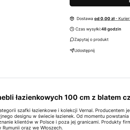
Dostawa
od 0,00 zł
- Kurie
Czas wysyłki:
48 godzin
Zapytaj o produkt
Udostępnij
mebli łazienkowych 100 cm z blatem 
egorii szafki łazienkowe i kolekcji Vernal. Producentem je
cyjnego designu w świecie łazienek. Od momentu powstani
anie klientów w Polsce i poza jej granicami. Produkty fir
w Rumunii oraz we Włoszech.