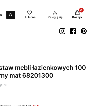
Produkty w koszyk
Wyczyść
Szukaj
Ulubione
Zaloguj się
Koszyk
estaw mebli łazienkowych 100
arny mat 68201300
e: 0)