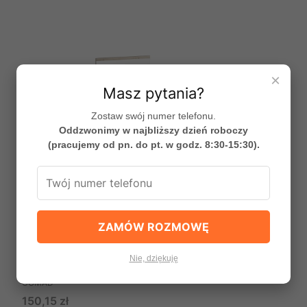
×
Masz pytania?
Zostaw swój numer telefonu.
Oddzwonimy w najbliższy dzień roboczy
(pracujemy od pn. do pt. w godz. 8:30-15:30).
ZAMÓW ROZMOWĘ
Lustro bez ramy Nova White,Nova Cashmere,
Nie, dziękuję
producent: Comad, nr kat.: NOVA OAK A 8450
PRODUCENT
COMAD
Cena
150,15 zł