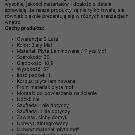
wysokiej jakości materiałów i dbałość o detale
sprawiają, że nasze produkty są nie tylko trwałe, ale
również pięknie prezentują się w różnych aranżacjach
wnętrz.
Cechy produktu:
Gwarancja: 2 Lata
Kolor: Biały Mat
Materiał: Płyta Laminowana / Płyta Mdf
Szerokość: 20
Głębokość: 18,9
Wysokość: 57
Ilość paczek: 1
Korpus: płyta laminowana
Front materiał: płyta mdf
Montaż: do powieszenia na ścianie
Nóżki: nie
Szuflada I: nie dotyczy
Szuflada II: nie dotyczy
Zawiasy: cichy domyk
Uchwyt: zintegrowany
Uchwyt materiał: płyta mdf