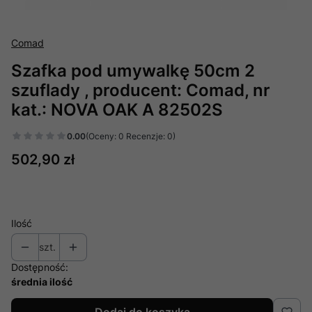
Comad
Szafka pod umywalkę 50cm 2
szuflady , producent: Comad, nr
kat.: NOVA OAK A 82502S
0.00
(Oceny: 0 Recenzje: 0)
Cena
502,90 zł
Ilość
szt.
Dostępność:
średnia ilość