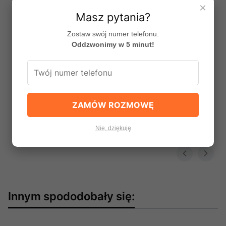
×
Masz pytania?
Zostaw swój numer telefonu.
Oddzwonimy w 5 minut!
Szafka pod umywalkę 65cm Retro 864 produkcji
COMAD
PRODUCENT
COMAD
ZAMÓW ROZMOWĘ
Cena
692,49 zł
Do koszyka
Nie, dziękuję
Innym spododobały się: