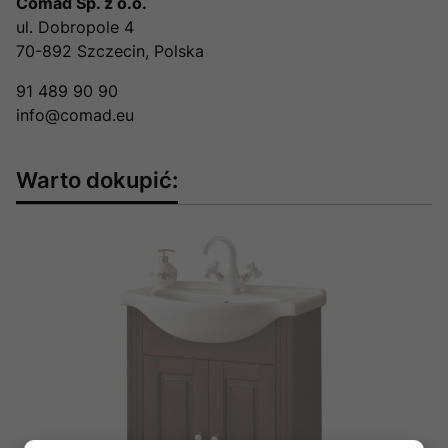
Comad Sp. z o.o.
ul. Dobropole 4
70-892 Szczecin, Polska
91 489 90 90
info@comad.eu
Warto dokupić: