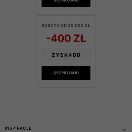
KOSZYK OD 20 000 ZŁ
-400 ZŁ
ZYSK400
SKOPIUJ KOD
Linki w stopce
INSPIRACJE