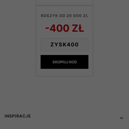
KOSZYK OD 20 000 ZŁ
-400 ZŁ
ZYSK400
SKOPIUJ KOD
Linki w stopce
INSPIRACJE