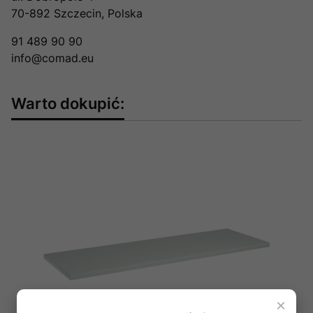
70-892 Szczecin, Polska
91 489 90 90
info@comad.eu
Warto dokupić:
×