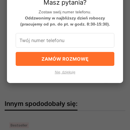
Masz pytania?
Zostaw swój numer telefonu.
Oddzwonimy w najbliższy dzień roboczy
(pracujemy od pn. do pt. w godz. 8:30-15:30).
Blat 120cm Line Reed Green, producent: Comad,
nr kat.: LINE REED GREEN B 89120
PRODUCENT
COMAD
Cena
356,74 zł
ZAMÓW ROZMOWĘ
Do koszyka
Nie, dziękuję
Innym spododobały się:
Bestseller