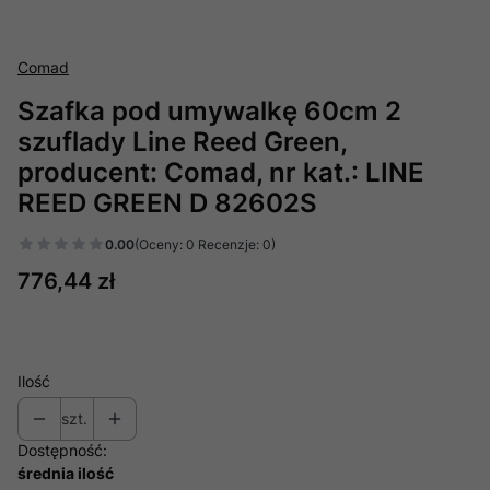
Comad
Szafka pod umywalkę 60cm 2
szuflady Line Reed Green,
producent: Comad, nr kat.: LINE
REED GREEN D 82602S
0.00
(Oceny: 0 Recenzje: 0)
Cena
776,44 zł
Ilość
szt.
Dostępność:
średnia ilość