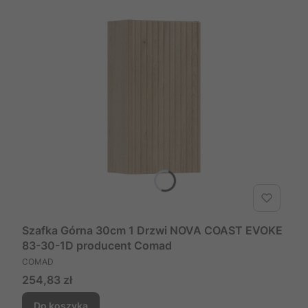
Szafka Górna 30cm 1 Drzwi NOVA COAST EVOKE
83-30-1D producent Comad
PRODUCENT
COMAD
Cena
254,83 zł
Do koszyka