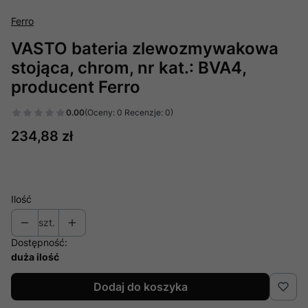
Ferro
VASTO bateria zlewozmywakowa
stojąca, chrom, nr kat.: BVA4,
producent Ferro
0.00
(Oceny: 0 Recenzje: 0)
Cena
234,88 zł
Ilość
szt.
Dostępność:
duża ilość
Dodaj do koszyka