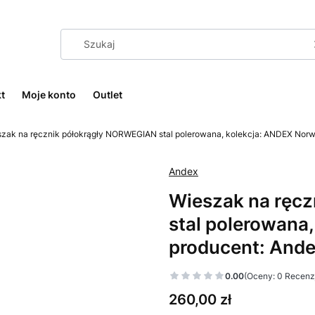
t
Moje konto
Outlet
zak na ręcznik półokrągły NORWEGIAN stal polerowana, kolekcja: ANDEX Norwe
Andex
Wieszak na ręc
stal polerowana
producent: Ande
0.00
(Oceny: 0 Recenzj
Cena
260,00 zł