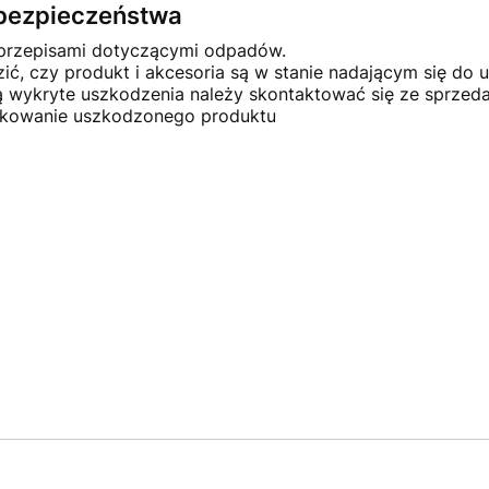
e bezpieczeństwa
 przepisami dotyczącymi odpadów.
ć, czy produkt i akcesoria są w stanie nadającym się do u
ną wykryte uszkodzenia należy skontaktować się ze sprze
ytkowanie uszkodzonego produktu
×
Masz pytania?
Zostaw swój numer telefonu.
Oddzwonimy w najbliższy dzień roboczy
(pracujemy od pn. do pt. w godz. 8:30-15:30).
ZAMÓW ROZMOWĘ