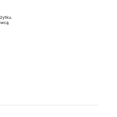
żytku.
dawcą