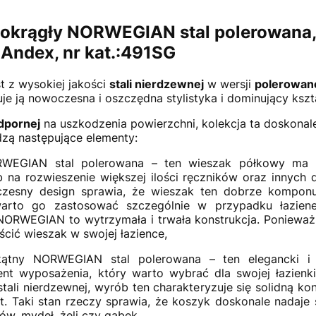
łokrągły NORWEGIAN stal polerowana,
 Andex, nr kat.:491SG
 z wysokiej jakości
stali nierdzewnej
w wersji
polerowan
uje ją nowoczesna i oszczędna stylistyka i dominujący kszt
odpornej
na uszkodzenia powierzchni, kolekcja ta doskonale
dzą następujące elementy:
WEGIAN stal polerowana – ten wieszak półkowy ma 
b na rozwieszenie większej ilości ręczników oraz innych 
oczesny design sprawia, że wieszak ten dobrze kompon
arto go zastosować szczególnie w przypadku łazienek
NORWEGIAN to wytrzymała i trwała konstrukcja. Ponieważ
cić wieszak w swojej łazience,
kątny NORWEGIAN stal polerowana – ten elegancki i 
t wyposażenia, który warto wybrać dla swojej łazienk
ali nierdzewnej, wyrób ten charakteryzuje się solidną ko
t. Taki stan rzeczy sprawia, że koszyk doskonale nadaj
ów, mydeł, żeli czy gąbek,