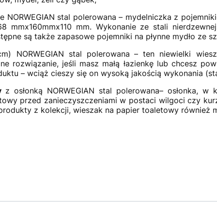
ie NORWEGIAN stal polerowana – mydelniczka z pojemni
68 mmx160mmx110 mm. Wykonanie ze stali nierdzewnej 
tępne są także zapasowe pojemniki na płynne mydło ze s
cm) NORWEGIAN stal polerowana
– ten niewielki wies
rozwiązanie, jeśli masz małą łazienkę lub chcesz powie
uktu – wciąż cieszy się on wysoką jakością wykonania (sta
wy
z osłonką NORWEGIAN stal polerowana– osłonka, w k
etowy przed zanieczyszczeniami w postaci wilgoci czy kur
 produkty z kolekcji, wieszak na papier toaletowy również