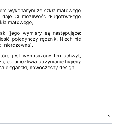
kiem wykonanym ze szkła matowego
daje Ci możliwość długotrwałego
zkła matowego,
zak (jego wymiary są następujące:
sić pojedynczy ręcznik. Niech nie
l nierdzewna),
tórą jest wyposażony ten uchwyt,
zu, co umożliwia utrzymanie higieny
 ma elegancki, nowoczesny design.