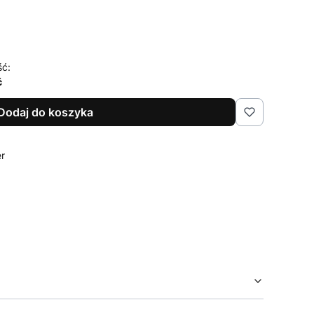
ść:
ć
Dodaj do koszyka
er