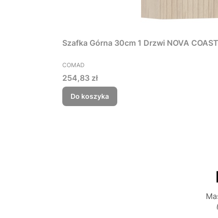
Szafka Górna 30cm 1 Drzwi NOVA COAS
PRODUCENT
COMAD
Cena
254,83 zł
Do koszyka
Mas