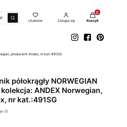
Produkty w koszyk
Wyczyść
Szukaj
Ulubione
Zaloguj się
Koszyk
gian, producent: Andex, nr kat.:491SG
znik półokrągły NORWEGIAN
, kolekcja: ANDEX Norwegian,
x, nr kat.:491SG
e: 0)