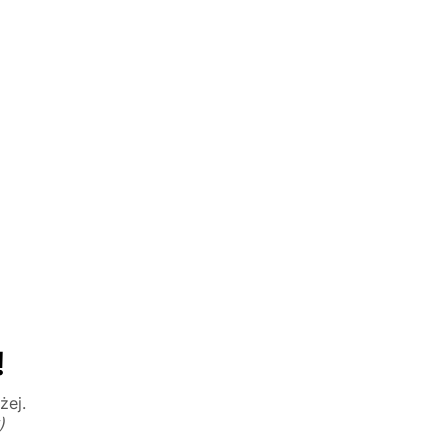
!
żej.
)